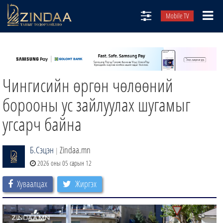
Mobile TV
НИЙТЛЭЛЧИД
ТВ8
Чингисийн өргөн чөлөөний
ӨГЛӨӨНИЙ СОНИН
АУДИО ЗОХИОЛ
борооны ус зайлуулах шугамыг
ЗИНДАА СЭТГҮҮЛ
угсарч байна
Б.Сэцэн
Zindaa.mn
|
2026 оны 05 сарын 12
Хуваалцах
Жиргэх