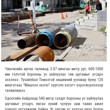
Чингисийн өргөн чөлөөнд 3.07 мянган метр урт, 600-1000
мм голчтой борооны ус зайлуулах төв шугамыг угсарч
эхэллээ. Тухайлбал Тэмээтэй хөшөөний уулзвар буюу 120
мянгатаас “Мишээл экспо” хүртэлх хэсэгт хэрэгжүүлэхээр
төлөвлөжээ.
Одоогийн байдлаар 540 метр газарт борооны ус зайлуулах
шугамыг угсарч, явган хүний чулуун зам тавих ажил
давхар үргэлжилж байна. Уг шугам ус хүлээн авах болон