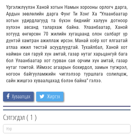
Үргэлжлүүлэн Ханой хотын Намын хорооны орлогч дарга,
Ардын зөвлөлийн дарга Фунг Ти Хонг Ха “Улаанбаатар
хотын удирдлагууд та бүхэн биднийг халуун дотноор
хүлээн авсанд талархаж байна. Улаанбаатар, Ханой
хотууд өнгөрсөн 70 жилийн хугацаанд олон салбарт үр
дүнтэй хамтран ажиллаж ирсэн. Манай хоёр хот ялгаатай
атлаа ижил төстэй асуудлуудтай. Тухайлбал, Ханой хот
найман сая гаруй хүн амтай, газар нутаг харьцангуй бага
бол Улаанбаатар хот гурван сая орчим хүн амтай, газар
нутаг томтой. Иймээс агаарын бохирдол, замын түгжрэл,
ногоон байгууламжийн чиглэлээр туршлага солилцож,
сайн жишгээ хуваалцахад бэлэн байна” гэлээ.
Хуваалцах
Жиргэх
Сэтгэгдэл (
1
)