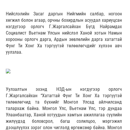
Нийслэлийн Засаг даргын Нийгмийн салбар, ногоон
хөгжил болон агаар, орчны бохирдлын асуудал хариуцсан
нэгдүгээр орлогч Г.Жаргалсайхан Бүгд Найрамдах
Социалист Вьетнам Улсын нийслэл Ханой хотын Намын
хорооны орлогч дарга, Ардын зөвлөлийн дарга хатагтай
Фунг Ти Хонг Ха тэргүүтэй төлөөлөгчдийг хүлээн авч
уулзлаа.
Уулзалтын эхэнд НЗД-ын нэгдүгээр орлогч
Г.Жаргалсайхан “Хатагтай Фунг Ти Хонг Ха тэргүүтэй
төлөөлөгчид та бүхнийг Монгол Улсад айлчилсанд
талархаж байна. Монгол Улс, Вьетнам Улс, тэр дундаа
Улаанбаатар, Ханой хотуудын хамтын ажиллагаа сүүлийн
жилүүдэд боловсрол, багш солилцоо, мэргэжил
дээшлүүлэх зэрэг олон чиглэлд өргөжсөөр байна. Монгол