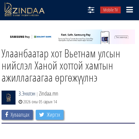
Mobile TV
НИЙТЛЭЛЧИД
ТВ8
Улаанбаатар хот Вьетнам улсын
ӨГЛӨӨНИЙ СОНИН
АУДИО ЗОХИОЛ
нийслэл Ханой хоттой хамтын
ЗИНДАА СЭТГҮҮЛ
ажиллагаагаа өргөжүүлнэ
З.Энхлэн
Zindaa.mn
|
2026 оны 05 сарын 14
Хуваалцах
Жиргэх