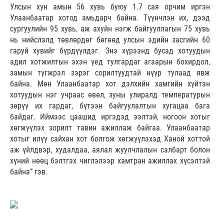
Улсын хүн амын 56 хувь буюу 1.7 сая орчим иргэн
Улаанбаатар хотод амьдарч байна. Түүнчлэн их, дээд
сургуулийн 95 хувь, аж ахуйн нэгж байгууллагын 75 хувь
нь нийслэлд төвлөрдөг бөгөөд улсын эдийн засгийн 60
гаруй хувийг бүрдүүлдэг. Энэ хүрээнд бусад хотуудын
адил хотжилтын эхэн үед тулгардаг агаарын бохирдол,
замын түгжрэл зэрэг сорилтуудтай нүүр тулаад явж
байна. Мөн Улаанбаатар хот дэлхийн хамгийн хүйтэн
хотуудын нэг учраас өвөл, зуны улиралд температурын
зөрүү их гардаг, бүтээн байгуулалтын хугацаа бага
байдаг. Иймээс цаашид иргэдэд ээлтэй, ногоон хотыг
хөгжүүлэх зорилт тавин ажиллаж байгаа. Улаанбаатар
хотыг илүү сайхан хот болгож хөгжүүлэхэд Ханой хоттой
аж үйлдвэр, худалдаа, аялал жуулчлалын салбарт болон
хүний нөөц бэлтгэх чиглэлээр хамтран ажиллах хүсэлтэй
байна” гэв.