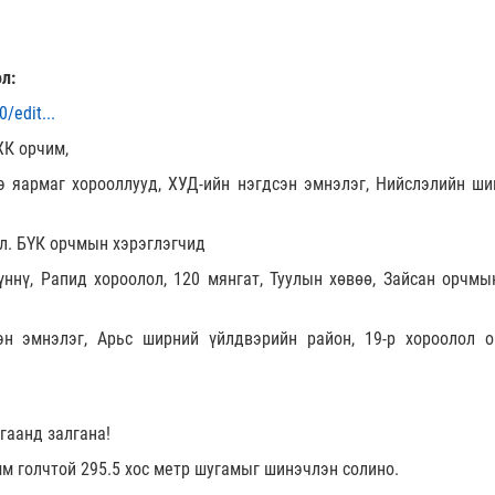
л:
/edit...
ХК орчим,
э яармаг хорооллууд, ХУД-ийн нэгдсэн эмнэлэг, Нийслэлийн ши
л. БҮК орчмын хэрэглэгчид
үннү, Рапид хороолол, 120 мянгат, Туулын хөвөө, Зайсан орчмы
эн эмнэлэг, Арьс ширний үйлдвэрийн район, 19-р хороолол 
гаанд залгана!
м голчтой 295.5 хос метр шугамыг шинэчлэн солино.