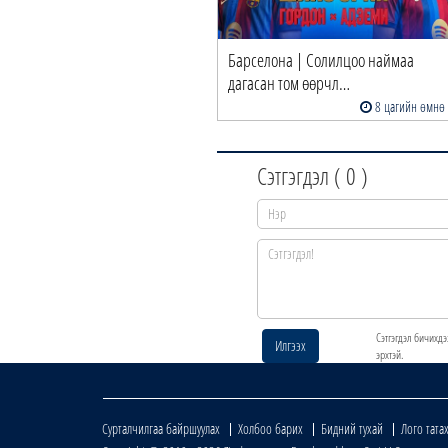
Барселона | Солилцоо наймаа
дагасан том өөрчл…
8 цагийн өмнө
Сэтгэгдэл (
0
)
Сэтгэгдэл бичихдэ
Илгээх
эрхтэй.
Сурталчилгаа байршуулах
Холбоо барих
Бидний тухай
Лого тата