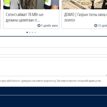
Сэлэнгэ аймагт 70 МВт-ын
ДОХИО | Газрын тосны ханш 
дулааны цахилгаан ст…
эхэллээ
9 цагийн өмнө
10 цаги
э хууль зүйн болон ёс суртахууны хэм хэмжээг хүндэтгэнэ үү. Хэм хэмжээг зөрчсөн сэтгэгдэлийг админ устгах
х