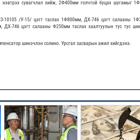
р нэвтрэх сувагчлал хийж, 2Ф400мм голчтой буцах шугамыг 1
З-10105 /У-15/ цэгт таслах 1Ф800мм, ДХ-746 цэгт салааны 1Ф
, ДХ-746 цэгт салааны Ф250мм таслах хаалтуулын тус тус ши
мпенсатор шинэчлэн солино. Урсгал засварын ажил хийгдэнэ.