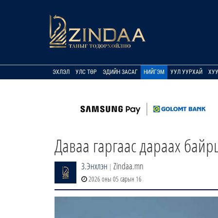
ЭХЛЭЛ
УЛС ТӨР
ЭДИЙН ЗАСАГ
НИЙГЭМ
УУЛ УУРХАЙ
ХУ
Даваа гаргаас дараах байр
З.Энхлэн
Zindaa.mn
|
2026 оны 05 сарын 16