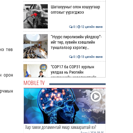
Шатахууныг олон хошуугаар
олгохыг үүрэгджээ
0 |
12 цагийн өмнө
“Нүүрс пиролизийн үйлдвэр”-
ийг төр, хувийн хэвшлийн
түншлэлээр хэрэгжү…
нэ төв
0 |
13 цагийн өмнө
"COP17 ба COP31 хурлын
уялдаа нь Риогийн
н орон
конвенцийн хэрэгжилтийг
MOBILE TV
ахиул…
0 |
13 цагийн өмнө
орчмын
Монгол төрийн парадокс нь
шатахуун
0 |
13 цагийн өмнө
Хар тамхи допаминтай ямар хамааралтай вэ?
Б.Пүрэвдагва: Найман
салбарын 103 үйлчилгээний
Бусад
| 2026-08-05