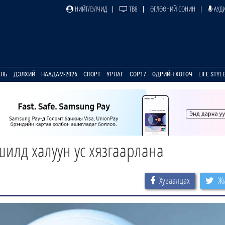
НИЙТЛЭЛЧИД
ТВ8
ӨГЛӨӨНИЙ СОНИН
АУДИ
УЛЬ
ДЭЛХИЙ
НААДАМ-2026
СПОРТ
УРЛАГ
COP17
ӨДРИЙН ХӨТӨЧ
LIFE STYL
шилд халуун ус хязгаарлана
Хуваалцах
Жи