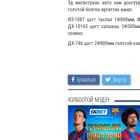
3д магистраль авто зам доогуу
голчтой болгон өргөтгөх ажил.
ИЗ-1087 цэгт таслах 1Ф800мм, И
ДХ-10165 цэгт салааны 2Ф300мм
солино.
ДХ-746 цэгт 2Ф800мм голчтой ко
Хуваалцах
Жиргэх
ХОЛБООТОЙ МЭДЭЭ