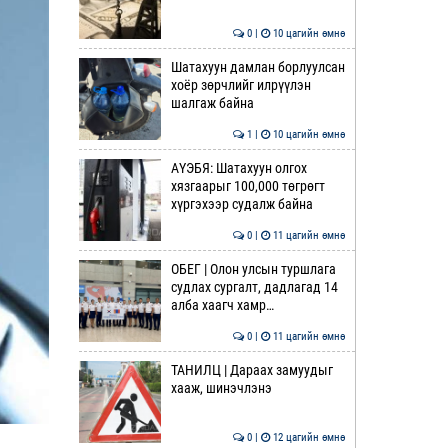
0 |
10 цагийн өмнө
Шатахуун дамлан борлуулсан
хоёр зөрчлийг илрүүлэн
шалгаж байна
1 |
10 цагийн өмнө
АҮЭБЯ: Шатахуун олгох
хязгаарыг 100,000 төгрөгт
хүргэхээр судалж байна
0 |
11 цагийн өмнө
ОБЕГ | Олон улсын туршлага
судлах сургалт, дадлагад 14
алба хаагч хамр…
0 |
11 цагийн өмнө
ТАНИЛЦ | Дараах замуудыг
хааж, шинэчлэнэ
0 |
12 цагийн өмнө