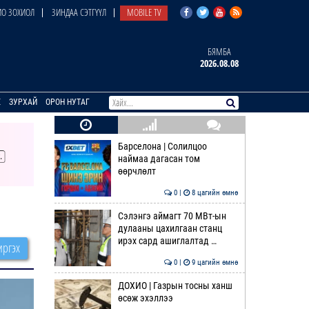
О ЗОХИОЛ
ЗИНДАА СЭТГҮҮЛ
MOBILE TV
БЯМБА
2026.08.08
E
ЗУРХАЙ
ОРОН НУТАГ
Барселона | Солилцоо
наймаа дагасан том
өөрчлөлт
0 |
8 цагийн өмнө
Сэлэнгэ аймагт 70 МВт-ын
дулааны цахилгаан станц
ирэх сард ашиглалтад …
ргэх
0 |
9 цагийн өмнө
ДОХИО | Газрын тосны ханш
өсөж эхэллээ