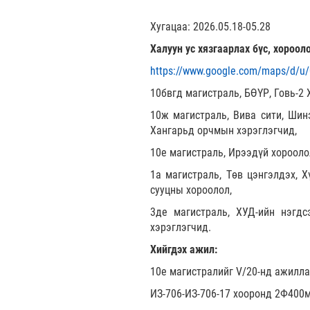
Хугацаа: 2026.05.18-05.28
Халуун ус хязгаарлах бүс, хорооло
https://www.google.com/maps/d/u/0
10бвгд магистраль, БӨҮР, Говь-2 
10ж магистраль, Вива сити, Шин
Хангарьд орчмын хэрэглэгчид,
10е магистраль, Ирээдүй хорооло
1а магистраль, Төв цэнгэлдэх, Х
сууцны хороолол,
3де магистраль, ХУД-ийн нэгдс
хэрэглэгчид.
Хийгдэх ажил:
10е магистралийг V/20-нд ажилла
ИЗ-706-ИЗ-706-17 хооронд 2Ф400м