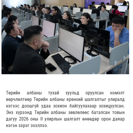
Төрийн албаны тухай хуульд оруулсан нэмэлт
өөрчлөлтөөр Төрийн албаны ерөнхий шалгалтыг улиралд
нэгээс доошгүй удаа зохион байгуулахаар зохицуулсан.
Энэ хүрээнд Төрийн албаны зөвлөлөөс баталсан товын
дагуу 2026 оны II улирлын
шалгалт өнөөдөр орон даяар
нэгэн зэрэг эхэллээ.