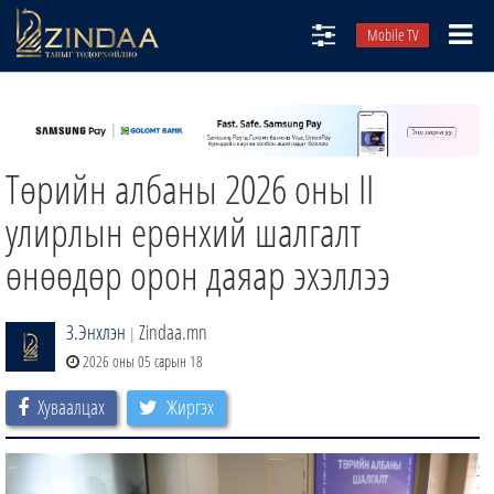
Mobile TV
НИЙТЛЭЛЧИД
ТВ8
Төрийн албаны 2026 оны II
ӨГЛӨӨНИЙ СОНИН
АУДИО ЗОХИОЛ
улирлын ерөнхий шалгалт
ЗИНДАА СЭТГҮҮЛ
өнөөдөр орон даяар эхэллээ
З.Энхлэн
Zindaa.mn
|
2026 оны 05 сарын 18
Хуваалцах
Жиргэх