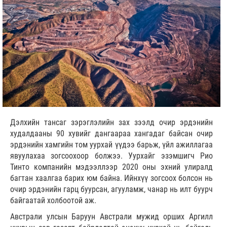
Дэлхийн тансаг зэрэглэлийн зах зээлд очир эрдэнийн
худалдааны 90 хувийг дангаараа хангадаг байсан очир
эрдэнийн хамгийн том уурхай үүдээ барьж, үйл ажиллагаа
явуулахаа зогсоохоор болжээ. Уурхайг эзэмшигч Рио
Тинто компанийн мэдээллээр 2020 оны эхний улиралд
багтан хаалгаа барих юм байна. Ийнхүү зогсоох болсон нь
очир эрдэнийн гарц буурсан, агууламж, чанар нь илт буурч
байгаатай холбоотой аж.
Австрали улсын Баруун Австрали мужид орших Аргилл