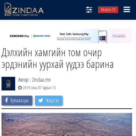
Mobile TV
НИЙТЛЭЛЧИД
ТВ8
Дэлхийн хамгийн том очир
ӨГЛӨӨНИЙ СОНИН
АУДИО ЗОХИОЛ
эрдэнийн уурхай үүдээ барина
ЗИНДАА СЭТГҮҮЛ
Автор
Zindaa.mn
|
2019 оны 07 сарын 13
Хуваалцах
Жиргэх