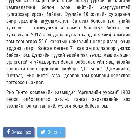
нуурын сав газарт байрлалтай энэхүү уурхай нь байгаль
хамгаалагчид болон олон нийтийн эсэргүүцэлтэй
тулгарсаар ирсэн байдаг. Сүүлийн 10 жилийн хугацаанд
очир эрдэнийн агууламж илт багасах болсон тул гүнийн
уурхайг хөгжүүлсэн ч нэмэр болоогүй билээ. Тус
уурхайгаас 2017 оны дөрөвдүгээр сард дэлхийд хамгийн
том тооцогдох 59.6 каратын байгалийн цэвэр ягаан очир
эрдэнэ илэрч байсан бөгөөд 71 сая ам.доллароор үнэлж
байсан юм. Дэлхийн түүхий эдийн зах зээлд маш их ашиг
орлоготой ч үйлдвэрлэл болон олборлох үйл явц нарийн
төвөгтэй очир эрдэнийн салбарт “Де Берс”, “Доминион”,
“Петра”, “Рио Тинто” гэсэн дөрвөн том компани ноёрхлоо
тогтоосон байдаг.
Рио Тинто компанийн эзэмшдэг “Аргиллийн уурхай” 1983
оноос олборлолтоо эхэлж, тансаг зэрэглэлийн зах
зээлийн гол ханган нийлүүлэгч болж байсан юм.
Хуваалцах
Жиргэх