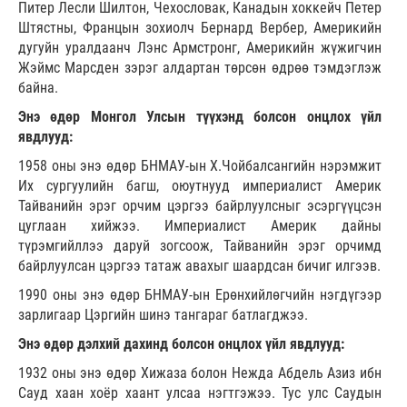
Питер Лесли Шилтон, Чехословак, Канадын хоккейч Петер
Штястны, Францын зохиолч Бернард Вербер, Америкийн
дугуйн уралдаанч Лэнс Армстронг, Америкийн жүжигчин
Жэймс Марсден зэрэг алдартан төрсөн өдрөө тэмдэглэж
байна.
Энэ өдөр Монгол Улсын түүхэнд болсон онцлох үйл
явдлууд:
1958 оны энэ өдөр БНМАУ-ын Х.Чойбалсангийн нэрэмжит
Их сургуулийн багш, оюутнууд империалист Америк
Тайванийн эрэг орчим цэргээ байрлуулсныг эсэргүүцсэн
цуглаан хийжээ. Империалист Америк дайны
түрэмгийллээ даруй зогсоож, Тайванийн эрэг орчимд
байрлуулсан цэргээ татаж авахыг шаардсан бичиг илгээв.
1990 оны энэ өдөр БНМАУ-ын Ерөнхийлөгчийн нэгдүгээр
зарлигаар Цэргийн шинэ тангараг батлагджээ.
Энэ өдөр дэлхий дахинд болсон онцлох үйл явдлууд:
1932 оны энэ өдөр Хижаза болон Нежда Абдель Азиз ибн
Сауд хаан хоёр хаант улсаа нэгтгэжээ. Тус улс Саудын