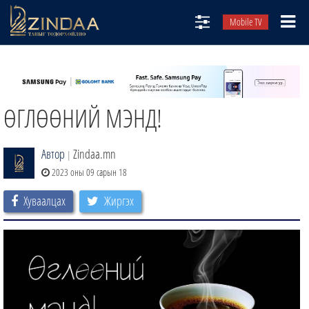
Mobile TV
НИЙТЛЭЛЧИД
ТВ8
ӨГЛӨӨНИЙ МЭНД!
ӨГЛӨӨНИЙ СОНИН
АУДИО ЗОХИОЛ
Автор
Zindaa.mn
|
ЗИНДАА СЭТГҮҮЛ
2023 оны 09 сарын 18
Хуваалцах
Жиргэх