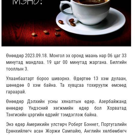
Өнөөдөр 2023.09.18. Монгол эх оронд маань нар 06 цаг 33
минутад мандлаа. 19 цаг 00 минутад жаргана. Билгийн
тооллын 3.
Улаанбаатарт бороо шивэрнэ. Өдөртөө 13 хэм дулаан,
шөнөдөө 0 хэм байна. Та хувцсаа тохируулж өмсөөд
гараарай.
Өнөөдөр Дэлхийн усны хяналтын өдөр. Азербайжанд
өнөөдөр Үндэсний хөгжмийн өдөр бол Хорватад
Тэнгисийн цэргийн өдрийг тэмдэглэж байна.
Энэ өдөр Америкийн улстөрч Роберт Бэннет, Португалийн
Ерөнхийлөгч асан Жоржи Сампайю, Английн хөлбөмбөгч