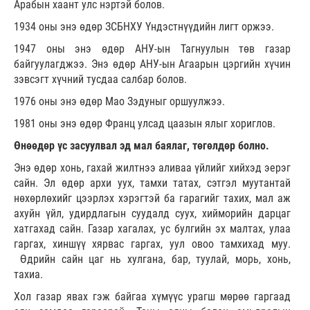
Арабын хаант улс нэртэй болов.
1934 оны энэ өдөр ЗСБНХУ Үндэстнүүдийн лигт оржээ.
1947 оны энэ өдөр АНУ-ын Тагнуулын төв газар
байгуулагджээ. Энэ өдөр АНУ-ын Агаарын цэргийн хүчин
зэвсэгт хүчний тусдаа салбар болов.
1976 оны энэ өдөр Мао Зэдуныг оршуулжээ.
1981 оны энэ өдөр Франц улсад цаазын ялыг хориглов.
Өнөөдөр үс засуулвал эд мал баялаг, төгөлдөр болно.
Энэ өдөр хонь, гахай жилтнээ аливаа үйлийг хийхэд эерэг
сайн. Эл өдөр архи уух, тамхи татах, сэтгэл муутантай
нөхөрлөхийг цээрлэх хэрэгтэй ба гарагийг тахих, мал аж
ахуйн үйл, удирдлагын суудалд суух, хийморийн дарцаг
хатгахад сайн. Газар хагалах, ус булгийн эх малтах, улаа
гаргах, хиншүү хярвас гаргах, уул овоо тамхихад муу.
Өдрийн сайн цаг нь хулгана, бар, туулай, морь, хонь,
тахиа.
Хол газар явах гэж байгаа хүмүүс урагш мөрөө гаргаад