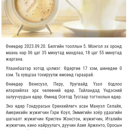
Өнөөдөр 2023.09.20. Билгийн тооллын 5. Монгол эх оронд
маань нар 06 цаг 35 минутад мандлаа, 18 цаг 55 минутад
жаргана.
Улаанбаатар хотод цэлмэг. Өдөртөө 17 хэм, шөнөдөө 0
хэм. Та хувцсаа тохируулж өмсөөд гараарай.
Өнөөдөр Венесуэл, Перу, Уругвайд Үзэл бодлоо
илэрхийлэх эрх чөлөөний өдөр. Тайландад Үндэсний
залуучуудын өдөр. Өмнөд Осетод Тусгаар тогтнолын өдөр.
Энэ өдөр Гондурасын Ерөнхийлөгч асан Мануэл Селайя,
Америкийн жүжигчин Гэри Коул, Эммигийн хоёр удаагийн
шагналт жүжигчин Кристен Жонстон, жүжигчин, Италийн
жүжигчин, кино найруулагч, дуучин Азия Арженто, Оросын