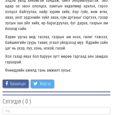
элдэв үйлд хянамгай хандаж, биеэ энхрийлүүштэй. Энэ
өдөр эе эвээ ололцох, хамтын хөдөлмөр эрхлэх, гэрээ
хэлцэл байгуулах, найр хурим хийх, бэр гуйх, инж өгөх,
авах, үнэт эрдэнийн зүйл авах, сүм дуганыг сэргээх, газар
лусын зан үйл хийх, өр барагдуулах, буг дарах, газрын ам
бооход сайн.
Харин ургаа мод таслах, газрын ам нээх, гөлөг тэжээх,
байшингийн суурь тавих, угаал үйлдэхэд муу. Өдрийн сайн
цаг нь үхэр, луу, хонь, нохой, гахай.
Хол газар явах бол баруун зүгт мөрөө гаргаад аян замдаа
гараарай.
Өнөөдрийн ажилд тань амжилт хүсье.
Хуваалцах
Жиргэх
Сэтгэгдэл (
0
)