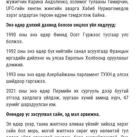
жүжигчин Карина Андоленко, холимог тулааны тамирчин,
UFC-гийн хөнгөн жингийн аварга Хабиб Нурмагомедов
зэрэг алдартан төрсөн өдрөө тэмдэглэж байна.
Энэ өдөр дэлхий дахинд болсон онцлох үйл явдлууд:
1990 оны энэ өдөр Өмнөд Осет Гүржээс тусгаар улс
болжээ.
1992 оны энэ өдөр бүх нийтийн санал асуулгаар Францын
иргэдийн дийлэнх нь улсаа Европын Холбоонд оруулахыг
дэмжив.
1993 оны энэ өдөр Азербайжаны парламент ТУХН-д элсэх
шийдвэр гаргажээ.
2021 оны энэ өдөр Пермийн их сургууль дээр буутай
этгээд халдлага үйлдэж, зургаан хүний аминд хүрч, 47
хүнийг шархдуулсан юм.
Өнөөдөр үс засуулвал сайн, эд мал арвижна.
Эл өдөр үхэр, тахиа жилтнээ аливаа үйлийг хийхэд эерэг
сайн бол морь, могой жилтнээ сөрөг муу нөлөөтэй тул