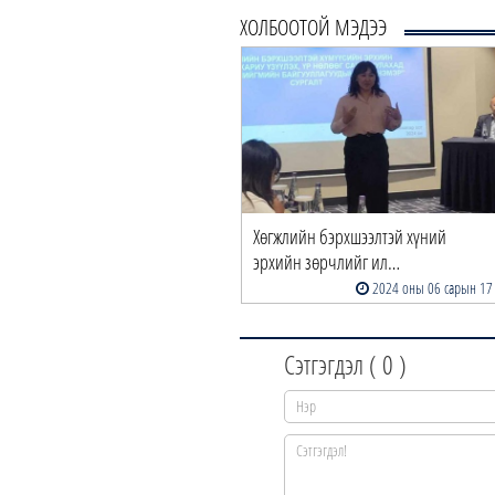
ХОЛБООТОЙ МЭДЭЭ
өр өдрийн баатрууд I Эмчийн
Хөгжлийн бэрхшээлтэй хүний
хай 17 сонирх…
эрхийн зөрчлийг ил…
2025 оны 03 сарын 28
2024 оны 06 сарын 17
Сэтгэгдэл (
0
)