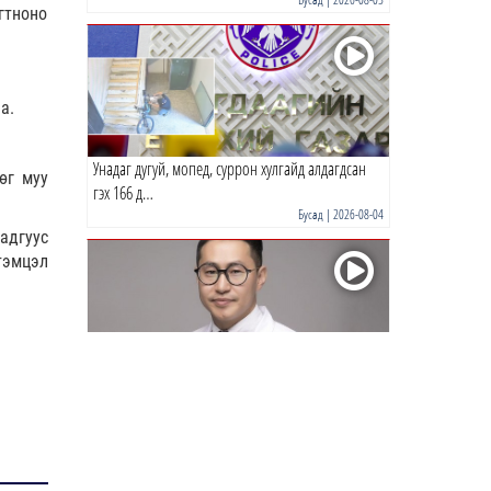
гтноно
0 |
16 цагийн өмнө
а.
Унадаг дугуй, мопед, суррон хулгайд алдагдсан
өг муу
гэх 166 д…
Бусад
| 2026-08-04
 адгуус
 тэмцэл
Р.Энхтүвшин: Бага тунгаар хэрэглэсэн ч тархинд
хүчтэй н…
Бусад
| 2026-08-03