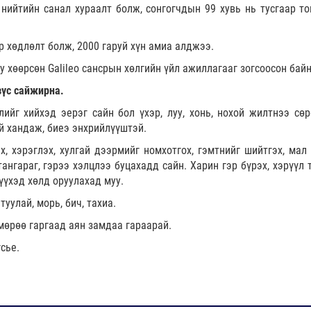
нийтийн санал хураалт болж, сонгогчдын 99 хувь нь тусгаар то
р хөдлөлт болж, 2000 гаруй хүн амиа алджээ.
 хөөрсөн Galileo сансрын хөлгийн үйл ажиллагааг зогсоосон байн
зүс сайжирна.
ийг хийхэд эерэг сайн бол үхэр, луу, хонь, нохой жилтнээ сөр
й хандаж, биеэ энхрийлүүштэй.
ах, хэрэглэх, хулгай дээрмийг номхотгох, гэмтнийг шийтгэх, мал
тангараг, гэрээ хэлцлээ буцахадд сайн. Харин гэр бүрэх, хэрүүл
хүүхэд хөлд оруулахад муу.
туулай, морь, бич, тахиа.
 мөрөө гаргаад аян замдаа гараарай.
 хүсье.