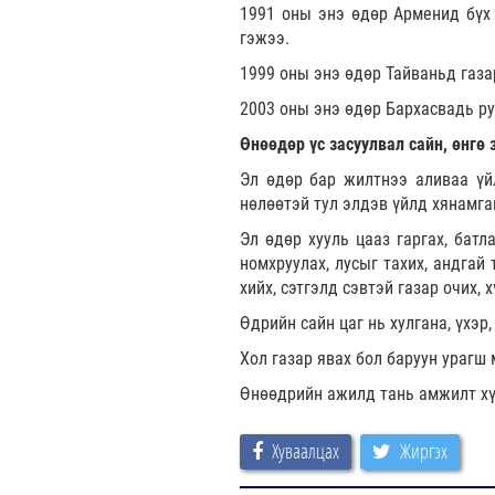
1991 оны энэ өдөр Арменид бүх 
гэжээ.
1999 оны энэ өдөр Тайваньд газа
2003 оны энэ өдөр Бархасвадь руу
Өнөөдөр үс засуулвал сайн, өнгө 
Эл өдөр бар жилтнээ аливаа үйл
нөлөөтэй тул элдэв үйлд хянамга
Эл өдөр хууль цааз гаргах, батл
номхруулах, лусыг тахих, андгай 
хийх, сэтгэлд сэвтэй газар очих, 
Өдрийн сайн цаг нь хулгана, үхэр, 
Хол газар явах бол баруун урагш
Өнөөдрийн ажилд тань амжилт
Хуваалцах
Жиргэх