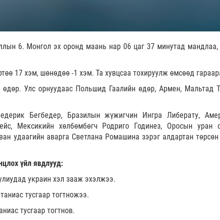
ллын 6. Монгол эх оронд маань нар 06 цаг 37 минутад мандлаа, 
төө 17 хэм, шөнөдөө -1 хэм. Та хувцсаа тохируулж өмсөөд гараар
өдөр. Улс орнуудаас Польшид Гаалийн өдөр, Армен, Мальтад Т
едерик Бегбедер, Бразилын жүжигчин Ингра Либерату, Аме
ейс, Мексикийн хөлбөмбөгч Родриго Годинез, Оросын уран 
ван удаагийн аварга Светлана Ромашина зэрэг алдартан төрсөн
нцлох үйл явдлууд:
улиудад украин хэл зааж эхэлжээ.
таниас тусгаар тогтножээ.
аниас тусгаар тогтнов.