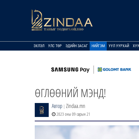
ЭХЛЭЛ
УЛС ТӨР
ЭДИЙН ЗАСАГ
НИЙГЭМ
УУЛ УУРХАЙ
ХУ
ӨГЛӨӨНИЙ МЭНД!
Автор
Zindaa.mn
|
2023 оны 09 сарын 21