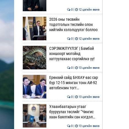
0 |
12 цагийн өмнө
2026 оны төсвийн
тодотголын төслийн олон
нийтийн хэлэлцүүлэг боллоо
0 |
12 цагийн өмнө
СЭРЭМЖЛҮҮЛЭГ | Бамбай
хоншоорт могойнд
хатгуулахаас сэргийлнэ үү!
0 |
13 цагийн өмнө
Ерөнхий сайд БНХАУ-аас сар
бүр 12-15 мянган тонн АИ-92
автобензин тогт…
0 |
13 цагийн өмнө
Улаанбаатарын утааг
бууруулах төслийг “Чингис
хаан баялгийн сан нэгдэл…
0 |
13 цагийн өмнө