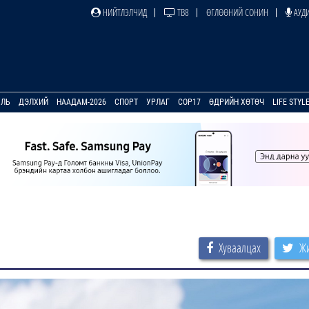
НИЙТЛЭЛЧИД
ТВ8
ӨГЛӨӨНИЙ СОНИН
АУДИ
УЛЬ
ДЭЛХИЙ
НААДАМ-2026
СПОРТ
УРЛАГ
COP17
ӨДРИЙН ХӨТӨЧ
LIFE STYL
Хуваалцах
Жи