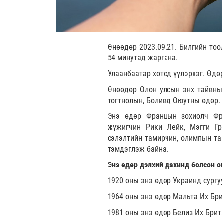
Өнөөдөр 2023.09.21. Билгийн тоо
54 минутад жаргана.
Улаанбаатар хотод үүлэрхэг. Өдөр
Өнөөдөр Олон улсын энх тайвны 
тогтнолын, Боливд Оюутны өдөр.
Энэ өдөр Францын зохиолч Фр
жүжигчин Рики Лейк, Мэгги Гр
сэлэлтийн тамирчин, олимпын та
тэмдэглэж байна.
Энэ өдөр дэлхий дахинд болсон о
1920 оны энэ өдөр Украинд сургу
1964 оны энэ өдөр Мальта Их Бри
1981 оны энэ өдөр Белиз Их Брит