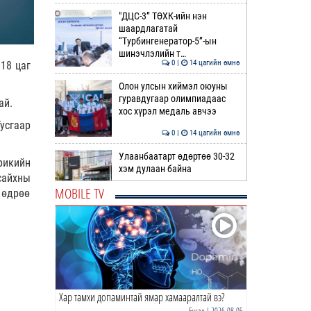
"ДЦС-3” ТӨХК-ийн нэн
шаардлагатай
“Турбингенератор-5”-ын
шинэчлэлийн т…
0 |
14 цагийн өмнө
18 цаг
Олон улсын хиймэл оюуны
гуравдугаар олимпиадаас
ай.
хос хүрэл медаль авчээ
усгаар
0 |
14 цагийн өмнө
Улаанбаатарт өдөртөө 30-32
рикийн
хэм дулаан байна
сайхны
MOBILE TV
 өдрөө
0 |
15 цагийн өмнө
ДОРНЫН ЗУРХАЙ | Морь,
нохой жилтнээ аливаа үйлийг
хийхэд эерэг сайн
0 |
15 цагийн өмнө
Хар тамхи допаминтай ямар хамааралтай вэ?
ӨГЛӨӨНИЙ МЭНД!
Бусад
| 2026-08-05