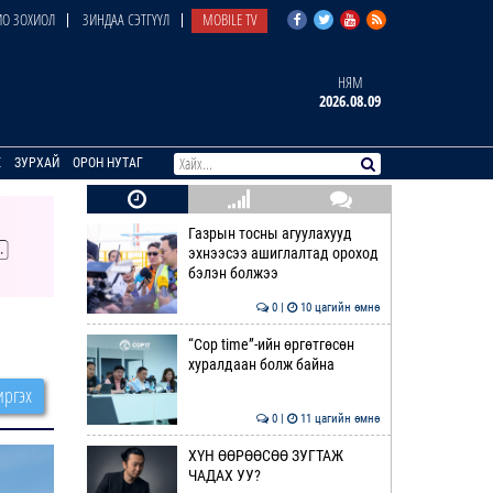
О ЗОХИОЛ
ЗИНДАА СЭТГҮҮЛ
MOBILE TV
НЯМ
2026.08.09
E
ЗУРХАЙ
ОРОН НУТАГ
Газрын тосны агуулахууд
эхнээсээ ашиглалтад ороход
бэлэн болжээ
0 |
10 цагийн өмнө
“Cop time”-ийн өргөтгөсөн
хуралдаан болж байна
ргэх
0 |
11 цагийн өмнө
ХҮН ӨӨРӨӨСӨӨ ЗУГТАЖ
ЧАДАХ УУ?