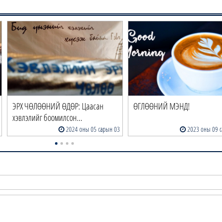
ЭРХ ЧӨЛӨӨНИЙ ӨДӨР: Цаасан
ӨГЛӨӨНИЙ МЭНД!
хэвлэлийг боомилсон…
2024 оны 05 сарын 03
2023 оны 09 с