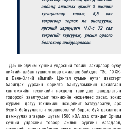
албанд ажиллах эрхийг 3 жилийн
хугацаагаар хасаж, 5,5 сая
төгрөгөөр торгох ял оногдуулж,
иргэний хариуцагч Ч.С-с 72 сая
төгрөгийг гаргуулж, улсын орлого
болгохоор шийдвэрлэсэн.
- Д.Б нь Эрчим хүчний үндэсний төвийн захирлаар буюу
нийтийн албан тушаалтнаар ажиллаж байхдаа “Эс...” ХХК-
д Баян-Өлгий аймгийн Цэнгэл сумын нутаг дэвсгэрт
баригдах уурхайн барилга байгууламжийн цахилгаан
хангамжийн техникийн нөхцөлд тавигдах шаардлагын
тодорхой заалтуудыг техникийн нөхцөлөөс хасах, зохих
журмын дагуу техникийн нөхцөлийг батлуулаагүй, эрх
бүхий байгууллагын зөвшөөрөлгүй барьж буй цахилгаан
дамжуулах агаарын шугам 1500 кВА дэд станцыг Эрчим
хүчний үндэсний төвөөр ажлын зургийн магадлал,
техникийн хяналт хийлгэж, улсын комисст хүлээлгэн өгөх