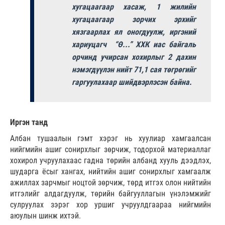
хугацаагаар хасаж, 1 жилийн
хугацаагаар зорчих эрхийг
хязгаарлах ял оногдуулж, иргэний
хариуцагч “Ө...” ХХК иас байгаль
орчинд учирсан хохирлыг 2 дахин
нэмэгдүүлэн нийт 71,1 сая төгрөгийг
гаргуулахаар шийдвэрлэсэн байна.
Иргэн танд
Албан тушаалын гэмт хэрэг нь хуулиар хамгаалсан
нийгмийн ашиг сонирхлыг зөрчиж, тодорхой материаллаг
хохирол учруулахаас гадна төрийн албанд хууль дээдлэх,
шударга ёсыг хангах, нийтийн ашиг сонирхлыг хамгаалж
ажиллах зарчмыг ноцтой зөрчиж, төрд итгэх олон нийтийн
итгэлийг алдагдуулж, төрийн байгууллагын үнэлэмжийг
сулруулах зэрэг хор уршиг учруулдгаараа нийгмийн
аюулын шинж ихтэй.