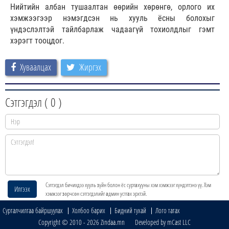
Нийтийн албан тушаалтан өөрийн хөрөнгө, орлого их
хэмжээгээр нэмэгдсэн нь хууль ёсны болохыг
үндэслэлтэй тайлбарлаж чадаагүй тохиолдлыг гэмт
хэрэгт тооцдог.
Хуваалцах
Жиргэх
Сэтгэгдэл (
0
)
Сэтгэгдэл бичихдээ хууль зүйн болон ёс суртахууны хэм хэмжээг хүндэтгэнэ үү. Хэм
Илгээх
хэмжээг зөрчсөн сэтгэгдэлийг админ устгах эрхтэй.
Сурталчилгаа байршуулах
Холбоо барих
Бидний тухай
Лого татах
Copyright © 2010 - 2026 Zindaa.mn Developed by mCast LLC