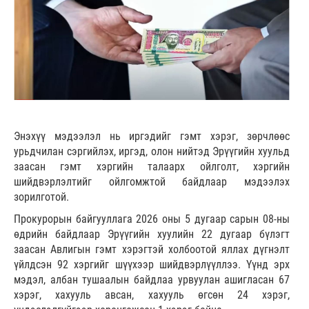
Энэхүү мэдээлэл нь иргэдийг гэмт хэрэг, зөрчлөөс
урьдчилан сэргийлэх, иргэд, олон нийтэд Эрүүгийн хуульд
заасан гэмт хэргийн талаарх ойлголт, хэргийн
шийдвэрлэлтийг ойлгомжтой байдлаар мэдээлэх
зорилготой.
Прокурорын байгууллага 2026 оны 5 дугаар сарын 08-ны
өдрийн байдлаар Эрүүгийн хуулийн 22 дугаар бүлэгт
заасан Авлигын гэмт хэрэгтэй холбоотой яллах дүгнэлт
үйлдсэн 92 хэргийг шүүхээр шийдвэрлүүллээ. Үүнд эрх
мэдэл, албан тушаалын байдлаа урвуулан ашигласан 67
хэрэг, хахууль авсан, хахууль өгсөн 24 хэрэг,