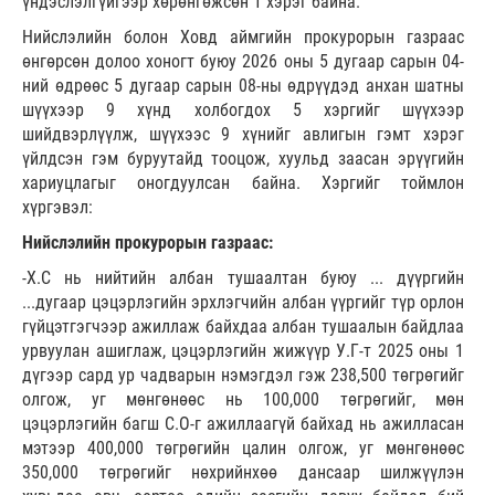
үндэслэлгүйгээр хөрөнгөжсөн 1 хэрэг байна.
Нийслэлийн болон Ховд аймгийн прокурорын газраас
өнгөрсөн долоо хоногт буюу 2026 оны 5 дугаар сарын 04-
ний өдрөөс 5 дугаар сарын 08-ны өдрүүдэд анхан шатны
шүүхээр 9 хүнд холбогдох 5 хэргийг шүүхээр
шийдвэрлүүлж, шүүхээс 9 хүнийг авлигын гэмт хэрэг
үйлдсэн гэм буруутайд тооцож, хуульд заасан эрүүгийн
хариуцлагыг оногдуулсан байна. Хэргийг тоймлон
хүргэвэл:
Нийслэлийн прокурорын газраас:
-Х.С нь нийтийн албан тушаалтан буюу ... дүүргийн
...дугаар цэцэрлэгийн эрхлэгчийн албан үүргийг түр орлон
гүйцэтгэгчээр ажиллаж байхдаа албан тушаалын байдлаа
урвуулан ашиглаж, цэцэрлэгийн жижүүр У.Г-т 2025 оны 1
дүгээр сард ур чадварын нэмэгдэл гэж 238,500 төгрөгийг
олгож, уг мөнгөнөөс нь 100,000 төгрөгийг, мөн
цэцэрлэгийн багш С.О-г ажиллаагүй байхад нь ажилласан
мэтээр 400,000 төгрөгийн цалин олгож, уг мөнгөнөөс
350,000 төгрөгийг нөхрийнхөө дансаар шилжүүлэн