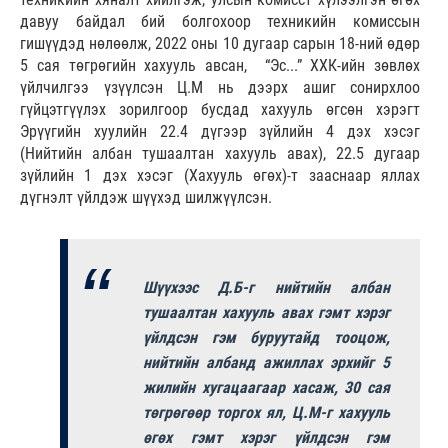
давуу байдал бий болгохоор техникийн комиссын
гишүүдэд нөлөөлж, 2022 оны 10 дугаар сарын 18-ний өдөр
5 сая төгрөгийн хахууль авсан, “Эс...” ХХК-ийн зөвлөх
үйлчилгээ үзүүлсэн Ц.М нь дээрх ашиг сонирхлоо
гүйцэтгүүлэх зорилгоор бусдад хахууль өгсөн хэрэгт
Эрүүгийн хуулийн 22.4 дүгээр зүйлийн 4 дэх хэсэг
(Нийтийн албан тушаалтан хахууль авах), 22.5 дугаар
зүйлийн 1 дэх хэсэг (Хахууль өгөх)-т зааснаар яллах
дүгнэлт үйлдэж шүүхэд шилжүүлсэн.
Шүүхээс Д.Б-г нийтийн албан
тушаалтан хахууль авах гэмт хэрэг
үйлдсэн гэм буруутайд тооцож,
нийтийн албанд ажиллах эрхийг 5
жилийн хугацаагаар хасаж, 30 сая
төгрөгөөр торгох ял, Ц.М-г хахууль
өгөх гэмт хэрэг үйлдсэн гэм