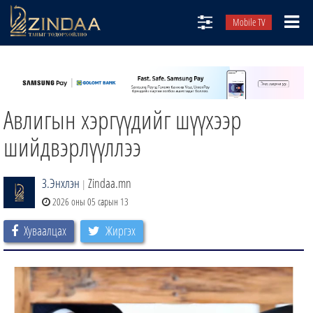
Mobile TV
НИЙТЛЭЛЧИД
ТВ8
Авлигын хэргүүдийг шүүхээр
ӨГЛӨӨНИЙ СОНИН
АУДИО ЗОХИОЛ
шийдвэрлүүллээ
ЗИНДАА СЭТГҮҮЛ
З.Энхлэн
Zindaa.mn
|
2026 оны 05 сарын 13
Хуваалцах
Жиргэх