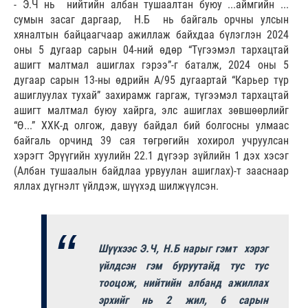
- Э.Ч нь нийтийн албан тушаалтан буюу ...аймгийн ...
сумын засаг даргаар, Н.Б нь байгаль орчны улсын
хяналтын байцаагчаар ажиллаж байхдаа бүлэглэн 2024
оны 5 дугаар сарын 04-ний өдөр “Түгээмэл тархацтай
ашигт малтмал ашиглах гэрээ”-г баталж, 2024 оны 5
дугаар сарын 13-ны өдрийн А/95 дугаартай “Карьер түр
ашиглуулах тухай” захирамж гаргаж, түгээмэл тархацтай
ашигт малтмал буюу хайрга, элс ашиглах зөвшөөрлийг
“Ө...” ХХК-д олгож, давуу байдал бий болгосны улмаас
байгаль орчинд 39 сая төгрөгийн хохирол учруулсан
хэрэгт Эрүүгийн хуулийн 22.1 дүгээр зүйлийн 1 дэх хэсэг
(Албан тушаалын байдлаа урвуулан ашиглах)-т зааснаар
яллах дүгнэлт үйлдэж, шүүхэд шилжүүлсэн.
Шүүхээс Э.Ч, Н.Б нарыг гэмт хэрэг
үйлдсэн гэм буруутайд тус тус
тооцож, нийтийн албанд ажиллах
эрхийг нь 2 жил, 6 сарын