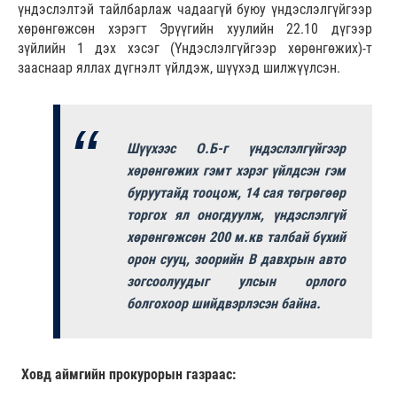
үндэслэлтэй тайлбарлаж чадаагүй буюу үндэслэлгүйгээр
хөрөнгөжсөн хэрэгт Эрүүгийн хуулийн 22.10 дүгээр
зүйлийн 1 дэх хэсэг (Үндэслэлгүйгээр хөрөнгөжих)-т
зааснаар яллах дүгнэлт үйлдэж, шүүхэд шилжүүлсэн.
Шүүхээс О.Б-г үндэслэлгүйгээр
хөрөнгөжих гэмт хэрэг үйлдсэн гэм
буруутайд тооцож, 14 сая төгрөгөөр
торгох ял оногдуулж, үндэслэлгүй
хөрөнгөжсөн 200 м.кв талбай бүхий
орон сууц, зоорийн В давхрын авто
зогсоолуудыг улсын орлого
болгохоор шийдвэрлэсэн байна.
Ховд аймгийн прокурорын газраас: