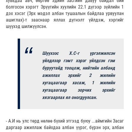
хувьдаа авч, өөртөө эдийн засгийн давуу байдал бий
болгосон хэрэгт Эрүүгийн хуулийн 22.1 дүгээр зүйлийн 1
дэх хэсэг (Эрх мэдэл албан тушаалын байдлаа урвуулан
ашиглах)-т зааснаар яллах дүгнэлт үйлдэж, хэргийг
шүүхэд шилжүүлсэн.
Шүүхээс Х.С-г үргэлжилсэн
үйлдлээр гэмт хэрэг үйлдсэн гэм
буруутайд тооцож, нийтийн албанд
ажиллах эрхийг 2 жилийн
хугацаагаар хасаж, 1 жилийн
хугацаагаар зорчих эрхийг
хязгаарлах ял оногдуулсан.
- А.И нь улс төрд нөлөө бүхий этгээд буюу ...аймгийн Засаг
даргаар ажиллаж байхдаа албан үүрэг, бүрэн эрх, албан