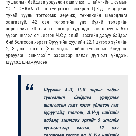
тушаалын байдлаа урвуулан ашиглаж, ... аймгийн ...сумын
“О...” ОНӨААТҮГ-ын гүйцэтгэх захирал Ц.Х-д тендерийн
тухай хууль тогтоомж зөрчиж, техникийн шаардлага
хангаагүй, 42 сая төгрөгийн үнэ бүхий тээврийн
хэрэгслийг 73 сая төгрөгөөр худалдан авах хууль бус
үүрэг чиглэл өгч, иргэн Ч.С-д эдийн засгийн давуу байдал
бий болгосон хэрэгт Эрүүгийн хуулийн 22.1 дүгээр зүйлийн
2, 3 дахь хэсэгт (Эрх мэдэл албан тушаалын байдлаа
урвуулан ашиглах)-т зааснаар яллах дүгнэлт үйлдэж,
шүүхэд шилжүүлсэн.
Шүүхээс А.И, Ц.Х нарыг албан
тушаалын байдлаа урвуулан
ашигласан гэмт хэрэг үйлдсэн гэм
буруутайд тооцож, А.И-д нийтийн
албанд ажиллах эрхийг 5 жилийн
хугацаагаар хасаж, 12 сая
төгрөгөөр торгох ял, Ц.Х-д нийтийн