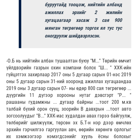
буруутайд тооцож, нийтийн албанд
ажиллах эрхийг 2 жилийн
хугацаагаар хасаж 3 сая 900
мянган төгрөгөөр торгох ял тус тус
оногдуулж шийдвэрлэсэн.
-О.Б нь нийтийн албан тушаалтан буюу "М..." Төрийн өмчит
үйлдвэрийн газрын охин компани болох "Ш... " ХХК-ийн
гүйцэтгэх захирлаар 2017 оны 5 дугаар сарын 01-нэс 2019
оны 5 дугаар сарын 31-ний хооронд ажиллах хугацаандаа
2019 оны 3 дугаар сарын 07- ны өдөр 800 сая төгрөгөөр ...
дүүргийн 11 дүгээр хорооны нутаг дэвсгэрт "Р... "
рашааны гудамжны ... дугаар байрны ...тоот 200 м.кв
талбай бүхий орон сууц, зоорийн В давхрын ...тоот авто
зогсоолуудыг "В..." ХХК-иас худалдан авах гэрээ байгуулж,
төлбөрийг шилжүүлж, төрсөн эх Б.Т-н нэр дээр өмчлөх
эрхийн гэрчилгээ гаргуулан авч, өөрийн хөрөнгө орлогыг
их хэмжээгээр нэмэгдсэнийг хууль ёсны болохыг