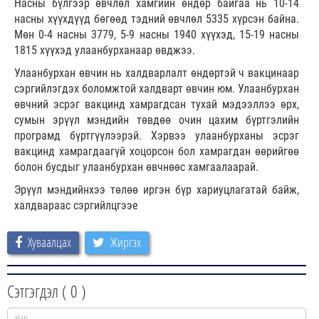
Насны бүлгээр өвчлөл хамгийн өндөр байгаа нь 10-14
насны хүүхдүүд бөгөөд тэдний өвчлөл 5335 хүрсэн байна.
Мөн 0-4 насны 3779, 5-9 насны 1940 хүүхэд, 15-19 насны
1815 хүүхэд улаанбурханаар өвджээ.
Улаанбурхан өвчин нь халдварлалт өндөртэй ч вакцинаар
сэргийлэгдэх боломжтой халдварт өвчин юм. Улаанбурхан
өвчний эсрэг вакцинд хамрагдсан тухай мэдээллээ өрх,
сумын эрүүл мэндийн төвдөө очин цахим бүртгэлийн
програмд бүртгүүлээрэй. Хэрвээ улаанбурханы эсрэг
вакцинд хамрагдаагүй хоцорсон бол хамрагдан өөрийгөө
болон бусдыг улаанбурхан өвчнөөс хамгаалаарай.
Эрүүл мэндийнхээ төлөө иргэн бүр хариуцлагатай байж,
халдвараас сэргийлцгээе
Хуваалцах
Жиргэх
Сэтгэгдэл (
0
)