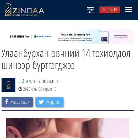
Mobile TV
НИЙТЛЭЛЧИД
ТВ8
Улаанбурхан өвчний 14 тохиолдол
ӨГЛӨӨНИЙ СОНИН
АУДИО ЗОХИОЛ
шинээр бүртгэгджээ
ЗИНДАА СЭТГҮҮЛ
З.Энхлэн
Zindaa.mn
|
2026 оны 05 сарын 13
Хуваалцах
Жиргэх