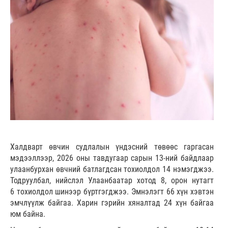
Халдварт өвчин судлалын үндэсний төвөөс гаргасан
мэдээллээр, 2026 оны тавдугаар сарын 13-ний байдлаар
улаанбурхан өвчний батлагдсан тохиолдол 14 нэмэгджээ.
Тодруулбал, нийслэл Улаанбаатар хотод 8, орон нутагт
6 тохиолдол шинээр бүртгэгджээ. Эмнэлэгт 66 хүн хэвтэн
эмчлүүлж байгаа. Харин гэрийн хяналтад 24 хүн байгаа
юм байна.