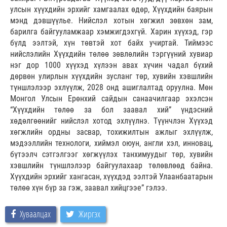
улсын хүүхдийн эрхийг хамгаалах өдөр, Хүүхдийн баярын
мэнд дэвшүүлье. Нийслэл хотын хөгжил зөвхөн зам,
барилга байгууламжаар хэмжигдэхгүй. Харин хүүхэд, гэр
бүлд ээлтэй, хүн төвтэй хот байх учиртай. Тиймээс
нийслэлийн Хүүхдийн төлөө зөвлөлийн тэргүүний хувиар
нэг дор 1000 хүүхэд хүлээн авах хүчин чадал бүхий
дөрвөн улирлын хүүхдийн зусланг төр, хувийн хэвшлийн
түншлэлээр эхлүүлж, 2028 онд ашиглалтад оруулна. Мөн
Монгол Улсын Ерөнхий сайдын санаачилгаар эхэлсэн
“Хүүхдийн төлөө за бол заавал хий” үндэсний
хөдөлгөөнийг нийслэл хотод эхлүүлнэ. Түүнчлэн Хүүхэд
хөгжлийн ордны засвар, тохижилтын ажлыг эхлүүлж,
мэдээллийн технологи, хиймэл оюун, англи хэл, инновац,
бүтээлч сэтгэлгээг хөгжүүлэх танхимуудыг төр, хувийн
хэвшлийн түншлэлээр байгуулахаар төлөвлөөд байна.
Хүүхдийн эрхийг хангасан, хүүхдэд ээлтэй Улаанбаатарын
төлөө хүн бүр за гэж, заавал хийцгээе” гэлээ.
Хуваалцах
Жиргэх