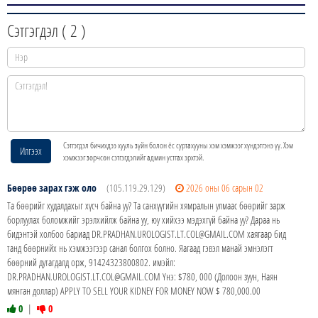
Сэтгэгдэл (
2
)
Сэтгэгдэл бичихдээ хууль зүйн болон ёс суртахууны хэм хэмжээг хүндэтгэнэ үү. Хэм
Илгээх
хэмжээг зөрчсөн сэтгэгдэлийг админ устгах эрхтэй.
Бөөрөө зарах гэж оло
(105.119.29.129)
2026 оны 06 сарын 02
Та бөөрийг худалдахыг хүсч байна уу? Та санхүүгийн хямралын улмаас бөөрийг зарж
борлуулах боломжийг эрэлхийлж байна уу, юу хийхээ мэдэхгүй байна уу? Дараа нь
бидэнтэй холбоо бариад DR.PRADHAN.UROLOGIST.LT.COL@GMAIL.COM хаягаар бид
танд бөөрнийх нь хэмжээгээр санал болгох болно. Яагаад гэвэл манай эмнэлэгт
бөөрний дутагдалд орж, 91424323800802. имэйл:
DR.PRADHAN.UROLOGIST.LT.COL@GMAIL.COM Yнэ: $780, 000 (Долоон зуун, Наян
мянган доллар) APPLY TO SELL YOUR KIDNEY FOR MONEY NOW $ 780,000.00
0
|
0