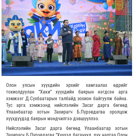
Олон улсын хүүхдийн эрхийг хамгаалах өдрийг
тохиолдуулан “Хаки” хүүхдийн баярын нэгдсэн арга
хэмжээг Д.Сүхбаатарын талбайд зохион байгуулж байна.
Тус арга хэмжээнд нийслэлийн Засаг дарга бөгөөд
Улаанбаатар хотын Захирагч Б.Пүрэвдагва оролцож
хүүхдүүдэд баярын мэндчилгээ дэвшүүллээ.
Нийслэлийн Засаг дарга бөгөөд Улаанбаатар хотын
Захирагч Б.Пүрэвдагва “Хүүхэд багачууд, дүү нартаа Олон