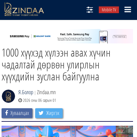
Mobile TV
НИЙТЛЭЛЧИД
ТВ8
1000 хүүхэд хүлээн авах хүчин
ӨГЛӨӨНИЙ СОНИН
АУДИО ЗОХИОЛ
чадалтай дөрвөн улирлын
ЗИНДАА СЭТГҮҮЛ
хүүхдийн зуслан байгуулна
Я.Болор
Zindaa.mn
|
2026 оны 06 сарын 01
Хуваалцах
Жиргэх