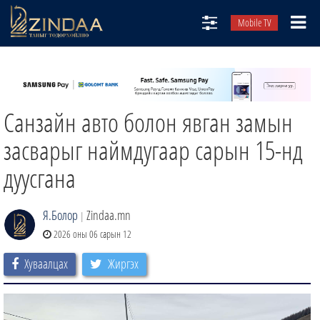
Mobile TV
НИЙТЛЭЛЧИД
ТВ8
Санзайн авто болон явган замын
ӨГЛӨӨНИЙ СОНИН
АУДИО ЗОХИОЛ
засварыг наймдугаар сарын 15-нд
ЗИНДАА СЭТГҮҮЛ
дуусгана
Я.Болор
Zindaa.mn
|
2026 оны 06 сарын 12
Хуваалцах
Жиргэх