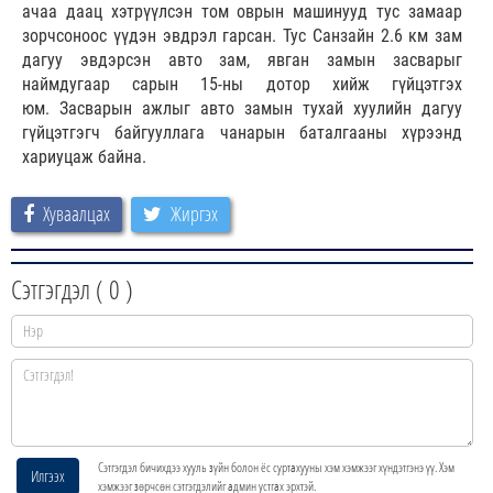
ачаа даац хэтрүүлсэн том оврын машинууд тус замаар
зорчсоноос үүдэн эвдрэл гарсан. Тус Санзайн 2.6 км зам
дагуу эвдэрсэн авто зам, явган замын засварыг
наймдугаар сарын 15-ны дотор хийж гүйцэтгэх
юм. Засварын ажлыг авто замын тухай хуулийн дагуу
гүйцэтгэгч байгууллага чанарын баталгааны хүрээнд
хариуцаж байна.
Хуваалцах
Жиргэх
Сэтгэгдэл (
0
)
Сэтгэгдэл бичихдээ хууль зүйн болон ёс суртахууны хэм хэмжээг хүндэтгэнэ үү. Хэм
Илгээх
хэмжээг зөрчсөн сэтгэгдэлийг админ устгах эрхтэй.