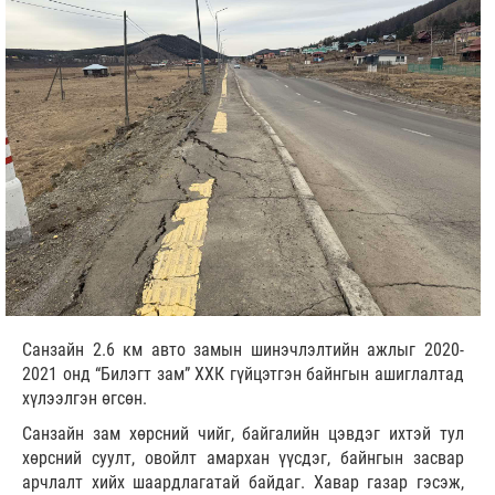
Санзайн 2.6 км авто замын шинэчлэлтийн ажлыг 2020-
2021 онд “Билэгт зам” ХХК гүйцэтгэн байнгын ашиглалтад
хүлээлгэн өгсөн.
Санзайн зам хөрсний чийг, байгалийн цэвдэг ихтэй тул
хөрсний суулт, овойлт амархан үүсдэг, байнгын засвар
арчлалт хийх шаардлагатай байдаг. Хавар газар гэсэж,