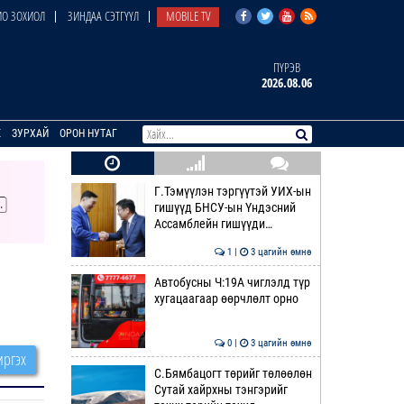
О ЗОХИОЛ
ЗИНДАА СЭТГҮҮЛ
MOBILE TV
ПҮРЭВ
2026.08.06
E
ЗУРХАЙ
ОРОН НУТАГ
Г.Тэмүүлэн тэргүүтэй УИХ-ын
гишүүд БНСУ-ын Үндэсний
Ассамблейн гишүүди…
1 |
3 цагийн өмнө
Автобусны Ч:19А чиглэлд түр
хугацаагаар өөрчлөлт орно
0 |
3 цагийн өмнө
ргэх
С.Бямбацогт төрийг төлөөлөн
Сутай хайрхны тэнгэрийг