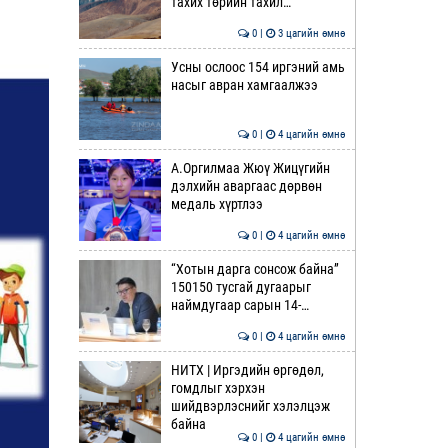
тахих төрийн тахил…
0 |
3 цагийн өмнө
Усны ослоос 154 иргэний амь
насыг авран хамгаалжээ
0 |
4 цагийн өмнө
А.Оргилмаа Жюү Жицүгийн
дэлхийн аваргаас дөрвөн
медаль хүртлээ
0 |
4 цагийн өмнө
“Хотын дарга сонсож байна”
150150 тусгай дугаарыг
наймдугаар сарын 14-…
0 |
4 цагийн өмнө
НИТХ | Иргэдийн өргөдөл,
гомдлыг хэрхэн
шийдвэрлэснийг хэлэлцэж
байна
0 |
4 цагийн өмнө