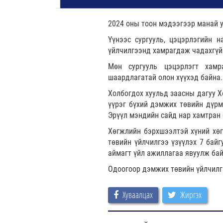
2024 оны тоон мэдээгээр манай у
Үүнээс сургууль, цэцэрлэгийн 
үйлчилгээнд хамрагдаж чадахгүй 
Мөн сургууль цэцэрлэгт хамр
шаардлагатай олон хүүхэд байна.
Холбогдох хуульд заасны дагуу 
үүрэг бүхий дэмжих төвийн дүрм
Эрүүл мэндийн сайд нар хамтран б
Хөгжлийн бэрхшээлтэй хүний хөг
төвийн үйлчилгээ үзүүлэх 7 байг
аймагт үйл ажиллагаа явуулж бай
Одоогоор дэмжих төвийн үйлчилг
Хуваалцах
Жиргэх