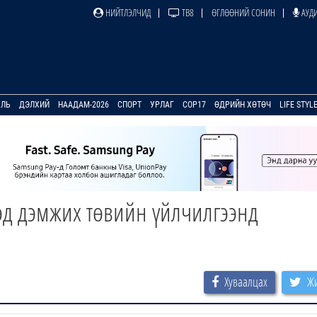
НИЙТЛЭЛЧИД
ТВ8
ӨГЛӨӨНИЙ СОНИН
АУДИ
УЛЬ
ДЭЛХИЙ
НААДАМ-2026
СПОРТ
УРЛАГ
COP17
ӨДРИЙН ХӨТӨЧ
LIFE STYL
эд дэмжих төвийн үйлчилгээнд
Хуваалцах
Жи