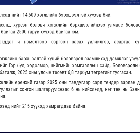
лсад нийт 14,609 хөгжлийн бэрхшээлтэй хүүхэд бий.
насанд хүрсэн боловч хөгжлийн бэрхшээлийнхээ улмаас болов
байгаа 2500 гаруй хүүхэд байгаа юм.
агддаг ч нэмэлтээр сэргээн засах үйлчилгээ, асаргаа су
Хөгжлийн бэрхшээлтэй хүний боловсрол эзэмшихэд дэмжлэг үзүүл
ийг Гэр бүл, хөдөлмөр, нийгмийн хамгааллын сайд, Боловсролын
аталж, 2025 оны улсын төсөвт 6,8 тэрбум төгрөгийг тусгасан.
жлийн ерөнхий газар 2025 оны тавдугаар сард тендер зарлан 
ууллагыг сонгон шалгаруулснаас 6 нь нийслэлд, нэг төв нь Баян
на.
ээнд нийт 215 хүүхэд хамрагдаад байна.