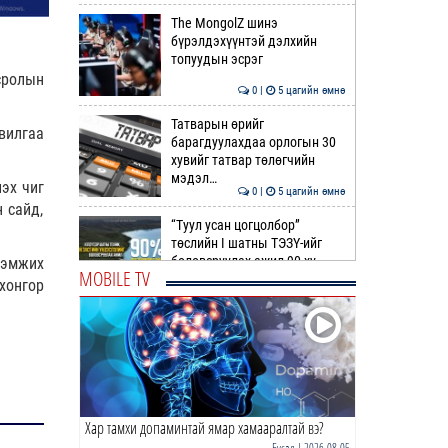
The MongolZ шинэ
бүрэлдэхүүнтэй дэлхийн
топуудын эсрэг
сролын
0 |
5 цагийн өмнө
Татварын өрийг
вилгаа
барагдуулахдаа орлогын 30
хувийг татвар төлөгчийн
мэдэл…
эх чиг
0 |
5 цагийн өмнө
 сайд,
“Туул усан цогцолбор”
төслийн I шатны ТЭЗҮ-ийг
боловсруулах ажил 90 ху…
дэмжих
MOBILE TV
хонгор
0 |
5 цагийн өмнө
Нийслэлийн иргэдийн
Төлөөлөгчдийн Хурлын
Ээлжит VIII хуралдаан
эхэллээ
0 |
6 цагийн өмнө
Хар тамхи допаминтай ямар хамааралтай вэ?
ТОО | Гадаад валютын нөөц
7.9 тэрбум ам.доллар давлаа
Бусад
| 2026-08-05