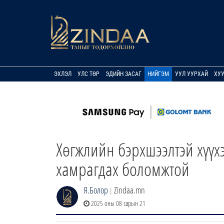
ЭХЛЭЛ
УЛС ТӨР
ЭДИЙН ЗАСАГ
НИЙГЭМ
УУЛ УУРХАЙ
ХУ
Хөгжлийн бэрхшээлтэй хүүх
хамрагдах боломжтой
Я.Болор
Zindaa.mn
|
2025 оны 08 сарын 21