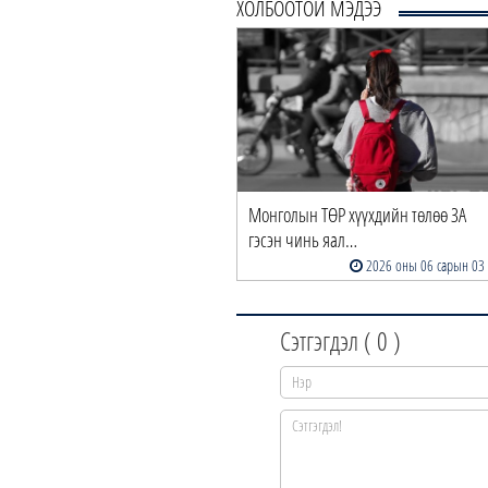
ХОЛБООТОЙ МЭДЭЭ
Монголын ТӨР хүүхдийн төлөө ЗА
гэсэн чинь яал…
2026 оны 06 сарын 03
Сэтгэгдэл (
0
)