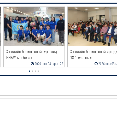
Хөгжлийн бэрхшээлтэй сурагчид
Хөгжлийн бэрхшээлтэй иргэд
БНХАУ-ын Хөх хо…
18.1 хувь нь хө…
2026 оны 04 сарын 22
2026 оны 03 с