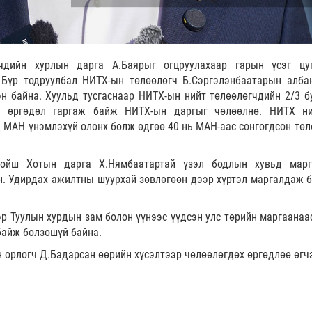
чдийн хурлын дарга А.Баярыг огцруулахаар гарын үсэг цу
 Бүр тодруулбал НИТХ-ын төлөөлөгч Б.Сэргэлэнбаатарын алба
эн байна. Хуульд тусгаснаар НИТХ-ын нийт төлөөлөгчдийн 2/3 б
лж өргөдөл гаргаж байж НИТХ-ын даргыг чөлөөлнө. НИТХ н
 МАН үнэмлэхүй олонх болж өдгөө 40 нь МАН-аас сонгогдсон төл
хойш Хотын дарга Х.Нямбаатартай үзэл бодлын хувьд мар
н. Удирдах ажилтны шуурхай зөвлөгөөн дээр хүртэл маргалдаж б
р Туулын хурдын зам болон үүнээс үүдсэн улс төрийн маргаанаа
байж болзошүй байна.
 орлогч Д.Бадарсан өөрийн хүсэлтээр чөлөөлөгдөх өргөдлөө өгч