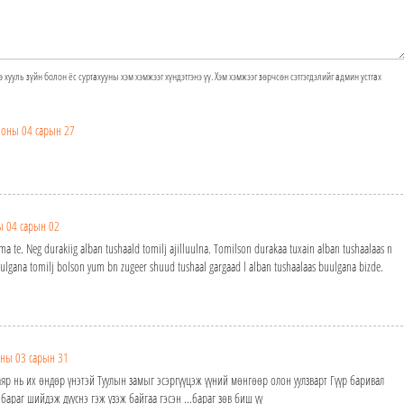
э хууль зүйн болон ёс суртахууны хэм хэмжээг хүндэтгэнэ үү. Хэм хэмжээг зөрчсөн сэтгэгдэлийг админ устгах
 оны 04 сарын 27
ы 04 сарын 02
 te. Neg durakiig alban tushaald tomilj ajilluulna. Tomilson durakaa tuxain alban tushaalaas n
uulgana tomilj bolson yum bn zugeer shuud tushaal gargaad l alban tushaalaas buulgana bizde.
ны 03 сарын 31
аяр нь их өндөр үнэтэй Туулын замыг эсэргүүцэж үүний мөнгөөр олон уулзварт Гүүр баривал
г бараг шийдэж дууснэ гэж үзэж байгаа гэсэн ...бараг зөв биш үү