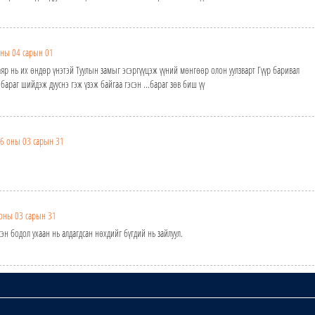
ны 04 сарын 01
аяр нь их өндөр үнэтэй Туулын замыг эсэргүүцэж үүний мөнгөөр олон уулзварт Гүүр баривал
г бараг шийдэж дууснэ гэж үзэж байгаа гэсэн ...бараг зөв биш үү
6 оны 03 сарын 31
оны 03 сарын 31
н бодол ухаан нь алдагдсан нөхдийг бүгдий нь зайлуул.