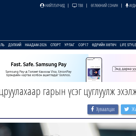
НИЙТЛЭЛЧИД
ТВ8
ӨГЛӨӨНИЙ СОНИН
АУДИ
УЛЬ
ДЭЛХИЙ
НААДАМ-2026
СПОРТ
УРЛАГ
COP17
ӨДРИЙН ХӨТӨЧ
LIFE STYL
руулахаар гарын үсэг цуглуулж эхэл
Хуваалцах
Жи