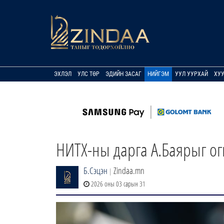
ЭХЛЭЛ
УЛС ТӨР
ЭДИЙН ЗАСАГ
НИЙГЭМ
УУЛ УУРХАЙ
ХУ
НИТХ-ны дарга А.Баярыг огц
Б.Сэцэн
Zindaa.mn
|
2026 оны 03 сарын 31