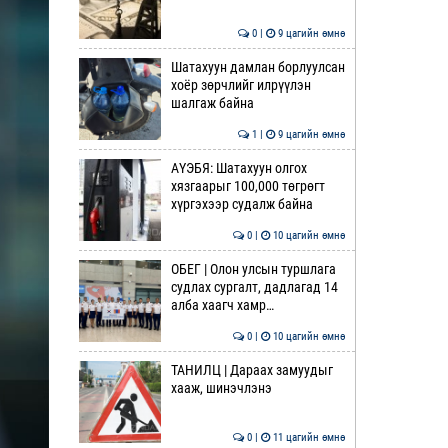
0 |
9 цагийн өмнө
Шатахуун дамлан борлуулсан
хоёр зөрчлийг илрүүлэн
шалгаж байна
1 |
9 цагийн өмнө
АҮЭБЯ: Шатахуун олгох
хязгаарыг 100,000 төгрөгт
хүргэхээр судалж байна
0 |
10 цагийн өмнө
ОБЕГ | Олон улсын туршлага
судлах сургалт, дадлагад 14
алба хаагч хамр…
0 |
10 цагийн өмнө
ТАНИЛЦ | Дараах замуудыг
хааж, шинэчлэнэ
0 |
11 цагийн өмнө