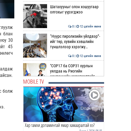
Шатахууныг олон хошуугаар
олгохыг үүрэгджээ
0 |
12 цагийн өмнө
глуулж
н блан
“Нүүрс пиролизийн үйлдвэр”-
уюу 30
ийг төр, хувийн хэвшлийн
ийт 45
түншлэлээр хэрэгжү…
өөлөгч
0 |
12 цагийн өмнө
"COP17 ба COP31 хурлын
галдаж
уялдаа нь Риогийн
айсан.
конвенцийн хэрэгжилтийг
MOBILE TV
ахиул…
0 |
12 цагийн өмнө
с болж
Монгол төрийн парадокс нь
шатахуун
ээ.
0 |
12 цагийн өмнө
Хар тамхи допаминтай ямар хамааралтай вэ?
Б.Пүрэвдагва: Найман
салбарын 103 үйлчилгээний
Бусад
| 2026-08-05