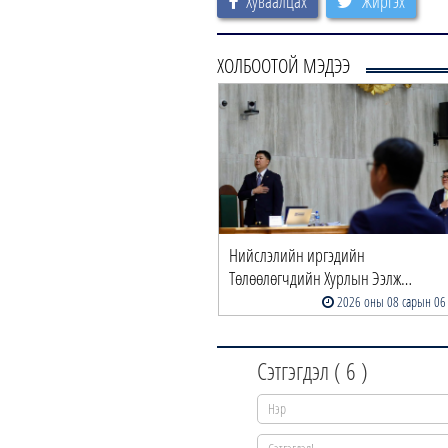
Хуваалцах
Жиргэх
ХОЛБООТОЙ МЭДЭЭ
ТХ | Иргэдийн өргөдөл, гомдлыг
Нийслэлийн иргэдийн
рхэн шийдв…
Төлөөлөгчдийн Хурлын Ээлж…
2026 оны 08 сарын 06
2026 оны 08 сарын 06
Сэтгэгдэл (
6
)