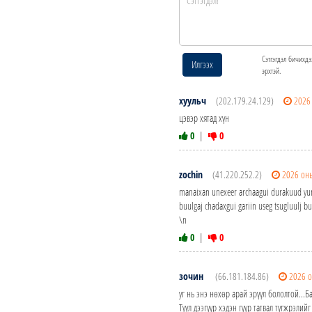
Сэтгэгдэл бичихдэ
Илгээх
эрхтэй.
хуульч
(202.179.24.129)
2026
цэвэр хятад хүн
0
|
0
zochin
(41.220.252.2)
2026 он
manaixan unexeer archaagui durakuud yuma
buulgaj chadaxgui gariin useg tsugluulj b
\n
0
|
0
зочин
(66.181.184.86)
2026 о
уг нь энэ нөхөр арай эрүүл бололтой...Б
Туул дээгүүр хэдэн гүүр татвал түгжрэлий