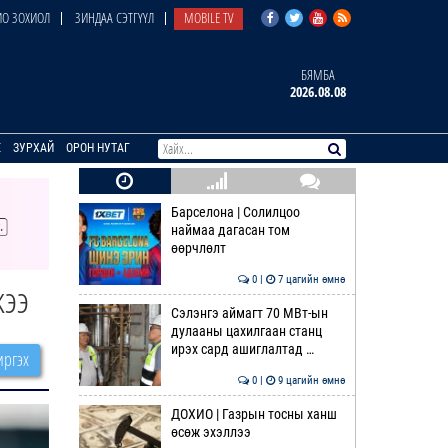
О ЗОХИОЛ
ЗИНДАА СЭТГҮҮЛ
MOBILE TV
БЯМБА
2026.08.08
E
ЗУРХАЙ
ОРОН НУТАГ
Барселона | Солилцоо
наймаа дагасан том
өөрчлөлт
0 |
7 цагийн өмнө
жээ
Сэлэнгэ аймагт 70 МВт-ын
дулааны цахилгаан станц
ирэх сард ашиглалтад …
ргэх
0 |
9 цагийн өмнө
ДОХИО | Газрын тосны ханш
өсөж эхэллээ