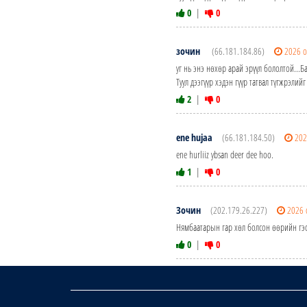
0
|
0
зочин
(66.181.184.86)
2026 о
уг нь энэ нөхөр арай эрүүл бололтой...Б
Туул дээгүүр хэдэн гүүр татвал түгжрэлий
2
|
0
ene hujaa
(66.181.184.50)
202
ene hurliiz ybsan deer dee hoo.
1
|
0
Зочин
(202.179.26.227)
2026 
Нямбаатарын гар хөл болсон өөрийн гэсэ
0
|
0