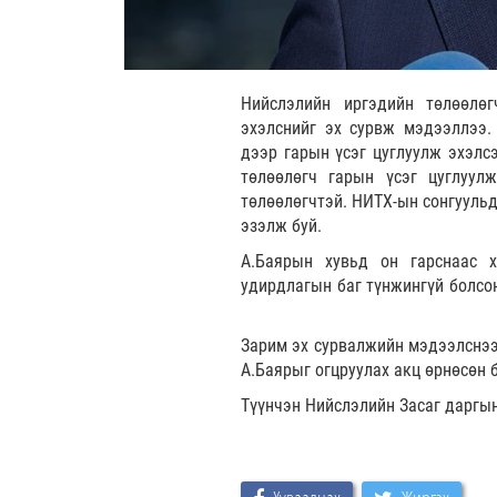
Нийслэлийн иргэдийн төлөөлөг
эхэлснийг эх сурвж мэдээллээ.
дээр гарын үсэг цуглуулж эхэлс
төлөөлөгч гарын үсэг цуглуу
төлөөлөгчтэй. НИТХ-ын сонгуульд
эзэлж буй.
А.Баярын хувьд он гарснаас 
удирдлагын баг түнжингүй болсо
Зарим эх сурвалжийн мэдээлснээ
А.Баярыг огцруулах акц өрнөсөн 
Түүнчэн Нийслэлийн Засаг даргын