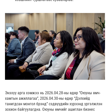
Энэхүү арга хэмжээ нь 2026.04.28-ны өдөр “Оюуны өмч-
хамтын ажиллагаа”, 2026.04.30-ны өдөр “Дэлхийд
танигдсан монгол брэнд” сэдвүүдийн хүрээнд үргэлжлэн
зохион байгуулагдна. Оюуны өмчийг ашиглан бизнес