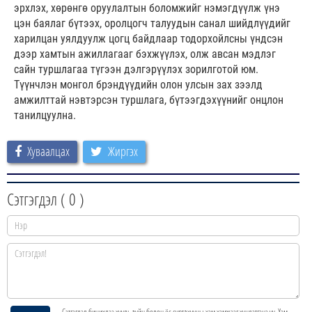
эрхлэх, хөрөнгө оруулалтын боломжийг нэмэгдүүлж үнэ
цэн баялаг бүтээх, оролцогч талуудын санал шийдлүүдийг
харилцан уялдуулж цогц байдлаар тодорхойлсны үндсэн
дээр хамтын ажиллагааг бэхжүүлэх, олж авсан мэдлэг
сайн туршлагаа түгээн дэлгэрүүлэх зорилготой юм.
Түүнчлэн монгол брэндүүдийн олон улсын зах зээлд
амжилттай нэвтэрсэн туршлага, бүтээгдэхүүнийг онцлон
танилцуулна.
Хуваалцах
Жиргэх
Сэтгэгдэл (
0
)
Сэтгэгдэл бичихдээ хууль зүйн болон ёс суртахууны хэм хэмжээг хүндэтгэнэ үү. Хэм