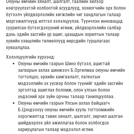
Оюуны өмчийн хяналт, шалгалт, гаалийн хилээр
нэвтрүүлэхтэй холбоотой асуудлууд, зохиогчийн эрх болон
бүтээлч үйлдвэрлэлийн хөгжлийн чиг хандлагын талаар
мэргэжилтнүүд илтгэл хэлэлцүүлэв. Түүнчлэн инновацад
суурилсан бүтээгдэхүүний өгөөж, үйлдвэрлэлийн салбар
дахь эдийн засгийн үр ашиг, цаашдын зорилтын талаар
хувийн хэвшлийн төлөөллүүд өөрсдийн туршлагаас
хуваалцлаа.
Хэлэлцүүлгийн хүрээнд:
Оюуны өмчийн газрын Шинэ бүтээл, ашигтай
загварын ахлах шинжээч Б.Оргилмаа оюуны өмчийн
тогтолцоо, эрхийн хамгаалалт, патентын
мэдээллийн эх үүсвэр болон түүнийг эдийн засгийн
эргэлтэд ашиглах боломж, олон улсын болон
үндэсний эрх зүйн орчны талаар танилцууллаа.
Оюуны өмчийн газрын Улсын ахлах байцаагч
Б.Цэндээхүү оюуны өмчийн хууль тогтоомжийн
хэрэгжилтэд тавих хяналт, шалгалт, зөрчил шалган
шийдвэрлэх үйл ажиллагаа болон холбогдох
хариуцлагын талаар мэдээлэл өглөө.