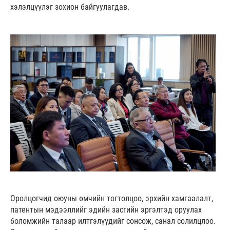
хэлэлцүүлэг зохион байгуулагдав.
Оролцогчид оюуны өмчийн тогтолцоо, эрхийн хамгаалалт,
патентын мэдээллийг эдийн засгийн эргэлтэд оруулах
боломжийн талаар илтгэлүүдийг сонсож, санал солилцлоо.