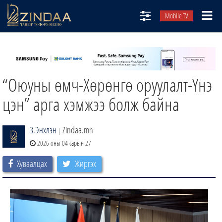
Mobile TV
НИЙТЛЭЛЧИД
ТВ8
“Оюуны өмч-Хөрөнгө оруулалт-Үнэ
ӨГЛӨӨНИЙ СОНИН
АУДИО ЗОХИОЛ
цэн” арга хэмжээ болж байна
ЗИНДАА СЭТГҮҮЛ
З.Энхлэн
Zindaa.mn
|
2026 оны 04 сарын 27
Хуваалцах
Жиргэх