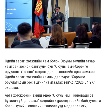
Эдийн засаг, хөгжлийн яам болон Оюуны өмчийн газар
хамтран зохион байгуулж буй “Оюуны өмч-Хөрөнгө
оруулалт-Үнэ цэн” сэдэвт долоо хоногийн арга хэмжээ
Эдийн засаг, хөгжлийн яамны дэргэдэх “Хөрөнгө
оруулагчдын эрх ашгийг хамгаалах төв”-д /2026.04.27/
эхэллээ.
Арга хэмжээний эхний өдөр “Оюуны өмч, инноваци ба
бүтээлч үйлдвэрлэл” сэдвийн хүрээнд төрийн байгууллага
болон хувийн хэвшлийн төлөөллүүд мэдээлэл өгч,