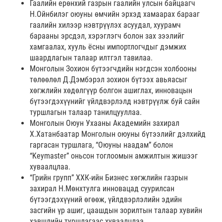
Гаалийн ерөнхий газрын гаалийн улсын байцаагч
Н.Ойнбилэг оюуны өмчийн эрхэд хамаарах барааг
гаалийн хилээр нэвтрүүлэх асуудал, хуурамч
барааны эрсдэл, хэрэглэгч болон зах зээлийг
хамгаалах, хууль ёсны импортлогчдыг дэмжих
шаардлагын талаар илтгэл тавилаа.
Монголын Зохион бүтээгчдийн нэгдсэн холбооны
төлөөлөл Д.Дэмбэрэл зохион бүтээх авьяасыг
хөгжлийн хөдөлгүүр болгон ашиглах, инновацын
бүтээгдэхүүнийг үйлдвэрлэлд нэвтрүүлж буй сайн
туршлагын талаар танилцууллаа.
Монголын Оюун Ухааны Академийн захирал
Х.Хатанбаатар Монголын оюуны бүтээлийг дэлхийд
гаргасан туршлага, “Оюуны наадам” болон
“Keymaster” оньсон тоглоомын амжилтын жишээг
хуваалцлаа.
“Грийн групп” ХХК-ийн Бизнес хөгжлийн газрын
захирал Н.Мөнхтулга инновацад суурилсан
бүтээгдэхүүний өгөөж, үйлдвэрлэлийн эдийн
засгийн үр ашиг, цаашдын зорилтын талаар хувийн
хэвшлийн туршлагаас хуваалцлаа.