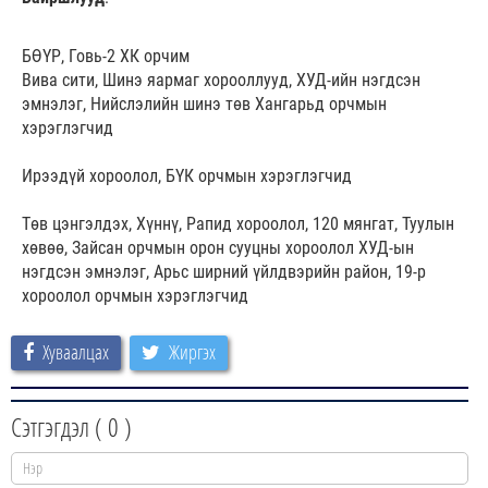
БӨҮР, Говь-2 ХК орчим
Вива сити, Шинэ яармаг хорооллууд, ХУД-ийн нэгдсэн
эмнэлэг, Нийслэлийн шинэ төв Хангарьд орчмын
хэрэглэгчид
Ирээдүй хороолол, БҮК орчмын хэрэглэгчид
Төв цэнгэлдэх, Хүннү, Рапид хороолол, 120 мянгат, Туулын
хөвөө, Зайсан орчмын орон сууцны хороолол ХУД-ын
нэгдсэн эмнэлэг, Арьс ширний үйлдвэрийн район, 19-р
хороолол орчмын хэрэглэгчид
Хуваалцах
Жиргэх
Сэтгэгдэл (
0
)