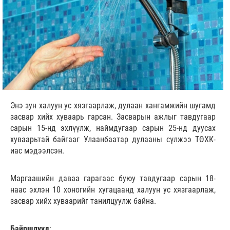
Энэ зун халуун ус хязгаарлаж, дулаан хангамжийн шугамд
засвар хийх хуваарь гарсан. Засварын ажлыг тавдугаар
сарын 15-нд эхлүүлж, наймдугаар сарын 25-нд дуусах
хуваарьтай байгааг Улаанбаатар дулааны сүлжээ ТӨХК-
иас мэдээлсэн.
Маргаашийн даваа гарагаас буюу тавдугаар сарын 18-
наас эхлэн 10 хоногийн хугацаанд халуун ус хязгаарлаж,
засвар хийх хуваарийг танилцуулж байна.
Байршлууд
: