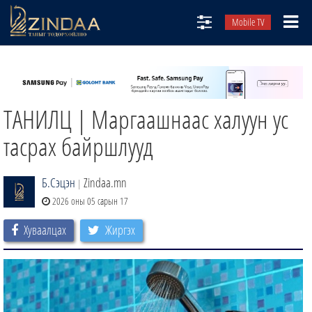
Mobile TV
НИЙТЛЭЛЧИД
ТВ8
ТАНИЛЦ | Маргаашнаас халуун ус
ӨГЛӨӨНИЙ СОНИН
АУДИО ЗОХИОЛ
тасрах байршлууд
ЗИНДАА СЭТГҮҮЛ
Б.Сэцэн
Zindaa.mn
|
2026 оны 05 сарын 17
Хуваалцах
Жиргэх