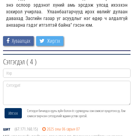
энэ ослоор эрдэнэт хүний амь эрсдэж улсад ихээхэн
хохирол учирлаа. Улаанбаатарчууд ирэх өвлийг дулаан
давахад Засгийн газар уг асуудлыг нэг өдөр ч алдалгүй
анхаарна гэдэг итгэлтэй байна" гэсэн юм.
Хуваалцах
Жиргэх
Сэтгэгдэл (
4
)
Сэтгэгдэл бичихдээ хууль зүйн болон ёс суртахууны хэм хэмжээг хүндэтгэнэ үү. Хэм
Илгээх
хэмжээг зөрчсөн сэтгэгдэлийг админ устгах эрхтэй.
шит
(67.171.160.15)
2025 оны 06 сарын 07