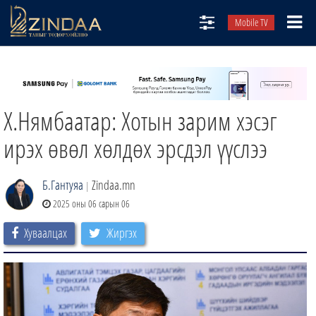
Mobile TV
НИЙТЛЭЛЧИД
ТВ8
Х.Нямбаатар: Хотын зарим хэсэг
ӨГЛӨӨНИЙ СОНИН
АУДИО ЗОХИОЛ
ирэх өвөл хөлдөх эрсдэл үүслээ
ЗИНДАА СЭТГҮҮЛ
Б.Гантуяа
Zindaa.mn
|
2025 оны 06 сарын 06
Хуваалцах
Жиргэх