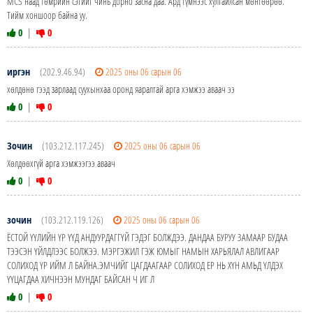
MCS наад төмрийн сэгийг чинь дорно засна даа. Ард түмнээс хулгайлсан мөнгөөрөө.
Тийм хоншоор байна уу.
0
|
0
иргэн
(202.9.46.94)
2025 оны 06 сарын 06
хөлдөнө гээд зарлаад суухынхаа оронд яаралтай арга хэмжээ аваач ээ
0
|
0
Зочин
(103.212.117.245)
2025 оны 06 сарын 06
Хөлдөөхгүй арга хэмжээгээ аваач
0
|
0
зочин
(103.212.119.126)
2025 оны 06 сарын 06
ЁСТОЙ ҮҮЛИЙН ҮР ҮҮД АНДУУРДАГГҮЙ ГЭДЭГ БОЛЖДЭЭ. ДАНДАА БУРУУ ЗАМААР БУДАА
ТЭЭСЭН ҮЙЛДЛЭЭС БОЛЖЭЭ. МЭРГЭЖИЛ ГЭЖ ЮМЫГ НАМЫН ХАРЬЯЛАЛ АВЛИГААР
СОЛИХОД ҮР ИЙМ Л БАЙНА.ЭМЧИЙГ ЦАГДААГААР СОЛИХОД ЕР НЬ ХҮН АМЬД ҮЛДЭХ
ҮҮЦАГДАА ХИЧНЭЭН МУНДАГ БАЙСАН Ч ИГ Л
0
|
0