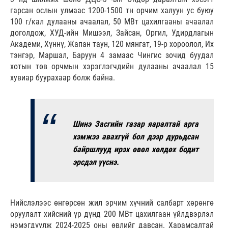
гарсан ослын улмаас 1200-1500 тн орчим халуун ус буюу
100 г/кал дулааны ачаалал, 50 МВт цахилгааны ачаалал
доголдож, ХУД-ийн Мишээл, Зайсан, Оргил, Удирдлагын
Академи, Хүннү, Жапан таун, 120 мянгат, 19-р хороолол, Их
тэнгэр, Маршал, Баруун 4 замаас Чингис зочид буудал
хотын төв орчмын хэрэглэгчдийн дулааны ачаалал 15
хувиар буурахаар болж байна.
Шинэ Засгийн газар яаралтай арга
хэмжээ авахгүй бол дээр дурьдсан
байршлууд ирэх өвөл хөлдөх бодит
эрсдэл үүснэ.
Нийслэлээс өнгөрсөн жил эрчим хүчний салбарт хөрөнгө
оруулалт хийсний үр дүнд 200 MBт цахилгаан үйлдвэрлэл
нэмэгдүүлж 2024-2025 оны өвлийг давсан. Харамсалтай