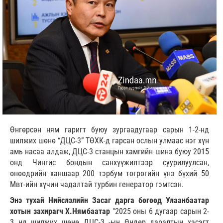
Өнгөрсөн ням гаригт буюу зургаадугаар сарын 1-2-нд
шилжих шөнө “ДЦС-3” ТӨХК-д гарсан ослын улмаас нэг хүн
амь насаа алдаж, ДЦС-3 станцын хамгийн шинэ буюу 2015
онд Чингис бондын санхүүжилтээр суурилуулсан,
өнөөдрийн ханшаар 200 тэрбум төгрөгийн үнэ бүхий 50
Мвт-ийн хүчин чадалтай турбин генератор гэмтсэн.
Энэ тухай Нийслэлийн Засаг дарга бөгөөд Улаанбаатар
хотын захирагч Х.Нямбаатар
"2025 оны 6 дугаар сарын 2-
3 нд шилжих шөнө ДЦС-3 -ын Өндөр даралтын хэсэгт