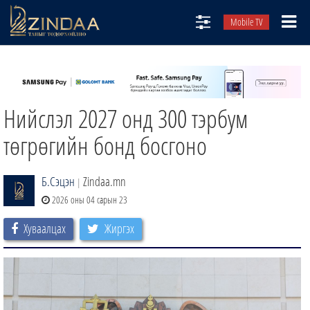
Mobile TV
НИЙТЛЭЛЧИД
ТВ8
Нийслэл 2027 онд 300 тэрбум
ӨГЛӨӨНИЙ СОНИН
АУДИО ЗОХИОЛ
төгрөгийн бонд босгоно
ЗИНДАА СЭТГҮҮЛ
Б.Сэцэн
Zindaa.mn
|
2026 оны 04 сарын 23
Хуваалцах
Жиргэх