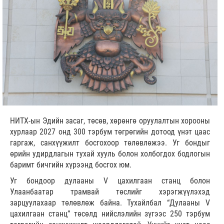
НИТХ-ын Эдийн засаг, төсөв, хөрөнгө оруулалтын хорооны
хурлаар 2027 онд 300 тэрбум төгрөгийн дотоод үнэт цаас
гаргаж, санхүүжилт босгохоор төлөвлөжээ. Уг бондыг
өрийн удирдлагын тухай хууль болон холбогдох бодлогын
баримт бичгийн хүрээнд босгох юм.
Уг бондоор дулааны V цахилгаан станц болон
Улаанбаатар трамвай төслийг хэрэгжүүлэхэд
зарцуулахаар төлөвлөж байна. Тухайлбал “Дулааны V
цахилгаан станц” төсөлд нийслэлийн зүгээс 250 тэрбум