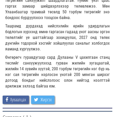
төгрөгийн санхүүжилт шаардлагатай. Үүнийг үнэт цаас
гаргах замаар шийдвэрлэхээр төлөвлөжээ. Мөн
Улаанбаатар трамвай төсөлд 50 тэрбум төгрөгийг энэ
бондоос бүрдүүлэхээ тооцсон байна.
Ташрамд дурдахад нийслэлийн өрийн удирдлагын
бодлогын хүрээнд өмнө гаргасан гадаад үнэт аасны эргэн
төлөлтийг үе шаттайгаар зохицуулах, 2027 онд төлөх
дүнгийн тодорхой хэсгийг хойшлуулах саналыг холбогдох
яаманд хүргүүлжээ.
Өнгөрөгч гуравдугаар сард Дулааны V цахилгаан станц
төслийг санхүүжүүлэхэд гурван жилийн хугацаатай,
жилийн 14 хувийн хүүтэй, 200 тэрбум төгрөгийн нэг бүр нь
нэг сая төгрөгийн нэрлэсэн үнэтэй 200 мянган ширхэг
дотоод бондыг нийслэлээс олон нийтэд нээлттэй
арилжаж эхлээд байгаа юм.
Хуваалцах
Жиргэх