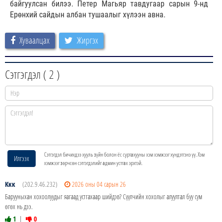
байгуулсан билээ. Петер Магьяр тавдугаар сарын 9-нд
Ерөнхий сайдын албан тушаалыг хүлээн авна.
Хуваалцах
Жиргэх
Сэтгэгдэл (
2
)
Сэтгэгдэл бичихдээ хууль зүйн болон ёс суртахууны хэм хэмжээг хүндэтгэнэ үү. Хэм
Илгээх
хэмжээг зөрчсөн сэтгэгдэлийг админ устгах эрхтэй.
Ккк
(202.9.46.232)
2026 оны 04 сарын 26
Барууныхан хохоолуудыг яагаад устгахаар шийдэв? Сүүлчийн хохолыг алуултал буу сум
өгөх нь дээ.
1
|
0