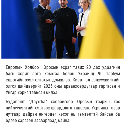
Европын Холбоо Оросын эсрэг тавих 20 дах удаагийн
багц хориг арга хэмжээ болон Украинд 90 тэрбум
еврогийн зээл олгохыг дэмжлээ. Киевт эл санхүүжилтийг
олгох шийдвэрийг 2025 оны арванхоёрдугаар гаргасан ч
Унгар хориг тавьсан билээ.
Будапешт “Дружба” хоолойгоор Оросын газрын тос
нийлүүлэлтийг сэргээх шаардлага тавьсан. Украины газар
нутгаар дайран өнгөрдөг хэсэг нь гэмтэлтэй байсан ба
өдгөө сэргээн засварлаад байна.