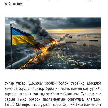
байсан юм.
Унгар улсад “Дружба” хоолой болон Украинд дэмжлэг
үзүүлэх асуудал Виктор Орбаны Фидес намын сонгуулийн
сурталчилгааны гол сэдэв болж байсан юм. Тус нам энэ
сарын 12-нд болсон парламентын сонгуульд ялагдаж,
Петер Магьярын тэргүүлсэн сөрөг хүчний Тиса нам ялалт