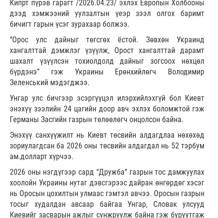
Кипрт пүрэв гарагт /2026.04.23/ эхлэх Европын Холбооны
дээд хэмжээний уулзалтын үеэр зээл олгох баримт
бичигт гарын үсэг зурахаар болжээ.
“Орос улс дайныг төгсгөх ёстой. Зөвхөн Украинд
хангалттай дэмжлэг үзүүлж, Орост хангалттай дарамт
шахалт үзүүлсэн тохиолдолд дайныг зогсоох нөхцөл
бүрдэнэ” гэж Украины Ерөнхийлөгч Володимир
Зеленський мэдэгджээ.
Унгар улс бичгээр эсэргүүцэл илэрхийлэхгүй бол Киевт
энэхүү зээлийн 24 цагийн доор авч эхлэх боломжтой гэж
Германы Засгийн газрын төлөөлөгч онцолсон байна.
Энэхүү санхүүжилт нь Киевт төсвийн алдагдлаа нөхөхөд
зориулагдсан ба 2026 оны төсвийн алдагдал нь 52 тэрбум
ам.долларт хүрчээ.
2026 оны нэгдүгээр сард “Дружба” газрын тос дамжуулах
хоолойн Украины нутаг дэвсгэрээс дайран өнгөрдөг хэсэг
нь Оросын цохилтын улмаас гэмтэл авчээ. Оросын газрын
тосыг худалдан авсаар байгаа Унгар, Словак улсууд
Киевийг засварын ажлыг сунжруулж байна гэж буруутгаж