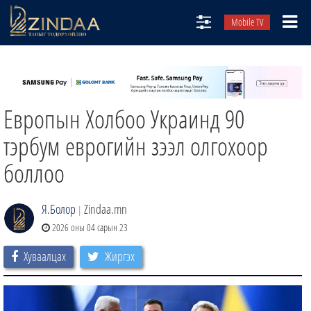
Mobile TV
НИЙТЛЭЛЧИД
ТВ8
Европын Холбоо Украинд 90
ӨГЛӨӨНИЙ СОНИН
АУДИО ЗОХИОЛ
тэрбум еврогийн зээл олгохоор
ЗИНДАА СЭТГҮҮЛ
боллоо
Я.Болор
Zindaa.mn
|
2026 оны 04 сарын 23
Хуваалцах
Жиргэх