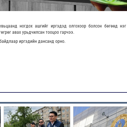
вьцаанд ногдох ашгийг иргэдэд олгохоор болсон бөгөөд нэг
төгрөг авах урьдчилсан тооцоо гарчээ.
 байдлаар иргэдийн дансанд орно.