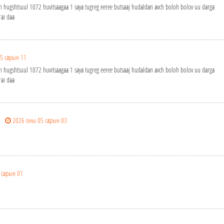
an hugshtsuul 1072 huvitsaagaa 1 saya tugreg eeree butsaaj hudaldan avch boloh bolov uu darga
rai daa
5 сарын 11
an hugshtsuul 1072 huvitsaagaa 1 saya tugreg eeree butsaaj hudaldan avch boloh bolov uu darga
rai daa
2026 оны 05 сарын 03
 сарын 01