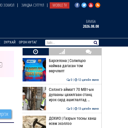
О ЗОХИОЛ
ЗИНДАА СЭТГҮҮЛ
MOBILE TV
БЯМБА
2026.08.08
E
ЗУРХАЙ
ОРОН НУТАГ
Барселона | Солилцоо
наймаа дагасан том
өөрчлөлт
0 |
12 цагийн өмнө
Сэлэнгэ аймагт 70 МВт-ын
дулааны цахилгаан станц
ирэх сард ашиглалтад …
0 |
13 цагийн өмнө
ргэх
ДОХИО | Газрын тосны ханш
өсөж эхэллээ