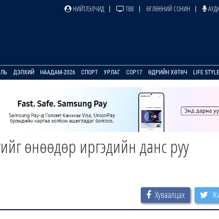
НИЙТЛЭЛЧИД
ТВ8
ӨГЛӨӨНИЙ СОНИН
АУДИ
УЛЬ
ДЭЛХИЙ
НААДАМ-2026
СПОРТ
УРЛАГ
COP17
ӨДРИЙН ХӨТӨЧ
LIFE STYL
ийг өнөөдөр иргэдийн данс руу
Хуваалцах
Жи