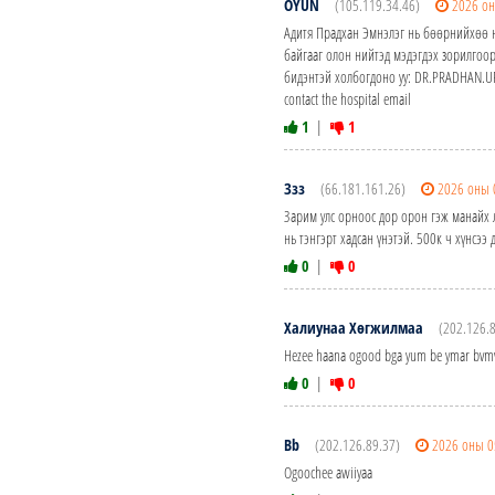
OYUN
(105.119.34.46)
2026 он
Адитя Прадхан Эмнэлэг нь бөөрнийхөө н
байгааг олон нийтэд мэдэгдэх зорилгоо
бидэнтэй холбогдоно уу: DR.PRADHAN.UR
contact the hospital email
1
|
1
Ззз
(66.181.161.26)
2026 оны 
Зарим улс орноос дор орон гэж манайх 
нь тэнгэрт хадсан үнэтэй. 500к ч хүнсээ
0
|
0
Халиунаа Хөгжилмаа
(202.126.
Hezee haana ogood bga yum be ymar bvmv
0
|
0
Bb
(202.126.89.37)
2026 оны 0
Ogoochee awiiyaa