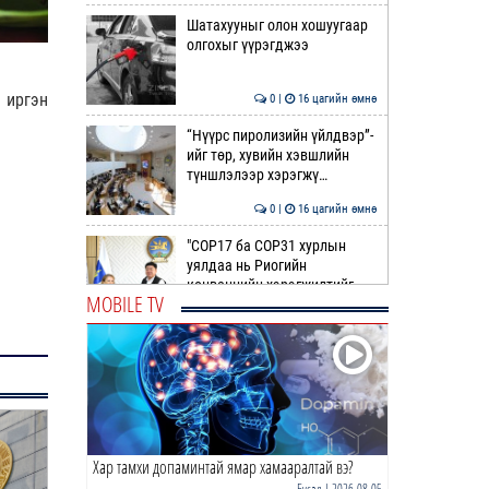
Шатахууныг олон хошуугаар
олгохыг үүрэгджээ
 иргэн
0 |
16 цагийн өмнө
“Нүүрс пиролизийн үйлдвэр”-
ийг төр, хувийн хэвшлийн
түншлэлээр хэрэгжү…
0 |
16 цагийн өмнө
"COP17 ба COP31 хурлын
уялдаа нь Риогийн
конвенцийн хэрэгжилтийг
MOBILE TV
ахиул…
0 |
17 цагийн өмнө
Монгол төрийн парадокс нь
шатахуун
0 |
17 цагийн өмнө
Хар тамхи допаминтай ямар хамааралтай вэ?
Б.Пүрэвдагва: Найман
салбарын 103 үйлчилгээний
Бусад
| 2026-08-05