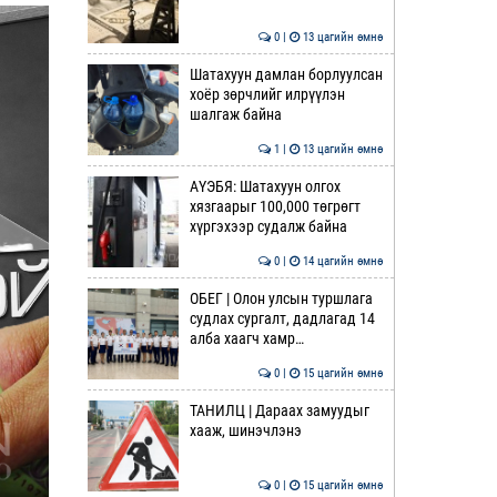
0 |
13 цагийн өмнө
Шатахуун дамлан борлуулсан
хоёр зөрчлийг илрүүлэн
шалгаж байна
1 |
13 цагийн өмнө
АҮЭБЯ: Шатахуун олгох
хязгаарыг 100,000 төгрөгт
хүргэхээр судалж байна
0 |
14 цагийн өмнө
ОБЕГ | Олон улсын туршлага
судлах сургалт, дадлагад 14
алба хаагч хамр…
0 |
15 цагийн өмнө
ТАНИЛЦ | Дараах замуудыг
хааж, шинэчлэнэ
0 |
15 цагийн өмнө