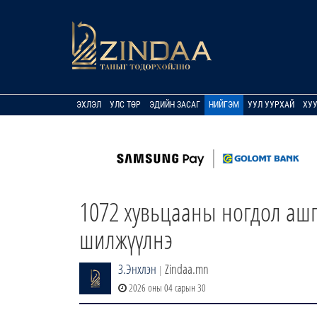
ЭХЛЭЛ
УЛС ТӨР
ЭДИЙН ЗАСАГ
НИЙГЭМ
УУЛ УУРХАЙ
ХУ
1072 хувьцааны ногдол ашг
шилжүүлнэ
З.Энхлэн
Zindaa.mn
|
2026 оны 04 сарын 30