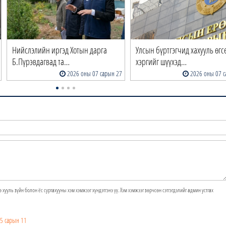
Нийслэлийн иргэд Хотын дарга
Улсын бүртгэгчид хахууль өгс
Б.Пүрэвдагвад та…
хэргийг шүүхэд…
2026 оны 07 сарын 27
2026 оны 07 с
э хууль зүйн болон ёс суртахууны хэм хэмжээг хүндэтгэнэ үү. Хэм хэмжээг зөрчсөн сэтгэгдэлийг админ устгах
5 сарын 11