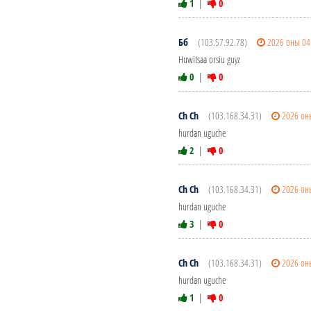
1
|
0
Бб
(103.57.92.78)
2026 оны 04
Huwitsaa orsiu guyz
0
|
0
Ch Ch
(103.168.34.31)
2026 он
hurdan uguche
2
|
0
Ch Ch
(103.168.34.31)
2026 он
hurdan uguche
3
|
0
Ch Ch
(103.168.34.31)
2026 он
hurdan uguche
1
|
0