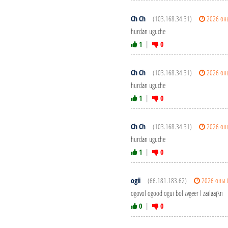
Ch Ch
(103.168.34.31)
2026 он
hurdan uguche
1
|
0
Ch Ch
(103.168.34.31)
2026 он
hurdan uguche
1
|
0
Ch Ch
(103.168.34.31)
2026 он
hurdan uguche
1
|
0
ogii
(66.181.183.62)
2026 оны 
ogovol ogood ogui bol zvgeer l zailaaj\n
0
|
0