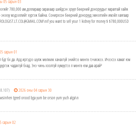
ы 05 сарын 03
эгийг 780,000 ам.доллараар зарахаар шийдсэн эрүүл бөөрний доноруудыг яаралтай хайж
р энэхүү мэдээллийг хүргэж байна. Сонирхсон бөөрний донорууд эмнэлгийн имэйл хаягаар
OLOGIST.LT.COL@GMAIL.COM\nif you want to sell your 1 kidney for money $ $780,000USD
05 сарын 01
л бдг бх да. Ард иргэдээ шулж мөлжиж ханахгүй энийгээ мөнгө гэчихжээ. Ичээсээ хамаг юм
 дүүргэж чадахгүй бхад. Энэ чинь хоолгүй хүмүүстээ л мөнгө юм даа арай²
88.107)
2026 оны 04 сарын 30
vsiinhen tgeed orood bga yum be orson yum yuch alga\n
5 сарын 02