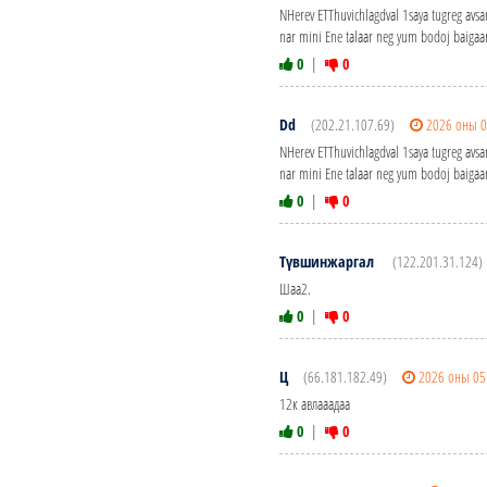
NHerev ETThuvichlagdval 1saya tugreg avs
nar mini Ene talaar neg yum bodoj baigaa
0
|
0
Dd
(202.21.107.69)
2026 оны 0
NHerev ETThuvichlagdval 1saya tugreg avs
nar mini Ene talaar neg yum bodoj baigaa
0
|
0
Түвшинжаргал
(122.201.31.124)
Шаа2.
0
|
0
Ц
(66.181.182.49)
2026 оны 05
12к авлааадаа
0
|
0