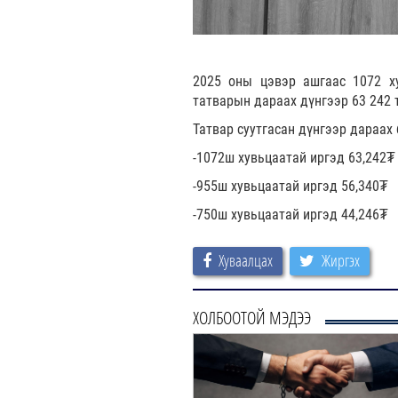
2025 оны цэвэр ашгаас 1072 ху
татварын дараах дүнгээр 63 242 
Татвар суутгасан дүнгээр дараах
-1072ш хувьцаатай иргэд 63,242₮
-955ш хувьцаатай иргэд 56,340₮
-750ш хувьцаатай иргэд 44,246₮
Хуваалцах
Жиргэх
ХОЛБООТОЙ МЭДЭЭ