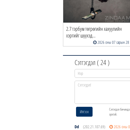
2.7 тэрбум төгрөгийн хахуулийн
хэргийг шүүхэд…
2026 оны 07 сарын 28
Сэтгэгдэл (
24
)
Сэтгэгдэл бичихдэ
Илгээх
эрхтэй.
Dd
(202.21.107.69)
2026 оны 0