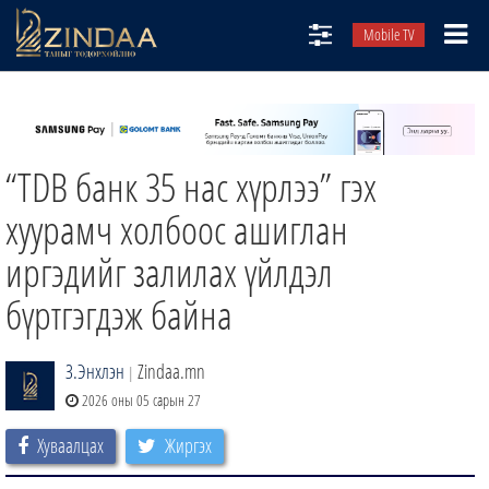
Mobile TV
НИЙТЛЭЛЧИД
ТВ8
“TDB банк 35 нас хүрлээ” гэх
ӨГЛӨӨНИЙ СОНИН
АУДИО ЗОХИОЛ
хуурамч холбоос ашиглан
ЗИНДАА СЭТГҮҮЛ
иргэдийг залилах үйлдэл
бүртгэгдэж байна
З.Энхлэн
Zindaa.mn
|
2026 оны 05 сарын 27
Хуваалцах
Жиргэх