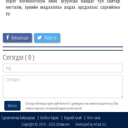
зэрэг богиносгосон линк агуулсан байдаг тул сайтар
нягталж, хувийн мэдээллээ алдах эрсдэлээс сэргийлнэ
үү.
Хуваалцах
Жиргэх
Сэтгэгдэл (
0
)
Сэтгэгдэл бичихдээ хууль зүйн болон ёс суртахууны хэм хэмжээг хүндэтгэнэ үү. Хэм
Илгээх
хэмжээг зөрчсөн сэтгэгдэлийг админ устгах эрхтэй.
Сурталчилгаа байршуулах
Холбоо барих
Бидний тухай
Лого татах
Copyright © 2010 - 2026 Zindaa.mn Developed by mCast LLC