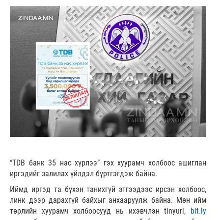
“TDB банк 35 нас хүрлээ” гэх хуурамч холбоос ашиглан
иргэдийг залилах үйлдэл бүртгэгдэж байна.
Иймд иргэд та бүхэн танихгүй этгээдээс ирсэн холбоос,
линк дээр дарахгүй байхыг анхааруулж байна. Мөн ийм
төрлийн хуурамч холбоосууд нь ихэвчлэн tinyurl,
bit.ly