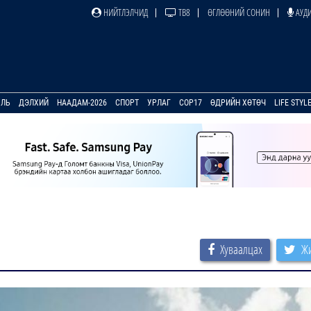
НИЙТЛЭЛЧИД
ТВ8
ӨГЛӨӨНИЙ СОНИН
АУДИ
УЛЬ
ДЭЛХИЙ
НААДАМ-2026
СПОРТ
УРЛАГ
COP17
ӨДРИЙН ХӨТӨЧ
LIFE STYL
Хуваалцах
Жи