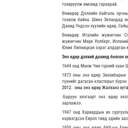
тохируулж өмсөөд гараарай.
Өнөөдөр Дэлхийн байгаль орчны
тохиож байна. Шинэ Зеландад өн
Данид Үндсэн хуулийн өдөр, Сей
Өнөөдөр Италийн жүжигчин Ст
жүжигчин Марк Уолберг, Испаний
Юлия Липницкая зэрэг алдартан 
Энэ өдөр дэлхий дахинд болсон о
1644 онд Манж Чин гүрний хаан 
1873 оны энэ өдөр Занзибарын 
түүнийг дагасан кластерыг бүрэн 
оны энэ өдөр Жалханз хута
-Баруун хязгаарт энэ өдөр хя
зарлажээ.
1947 онд Харвардын их сургуу
нэрвэгдсэн Европ тивд эдийн зас
1950 оны энэ өдөр АНУ-ын Ерөн