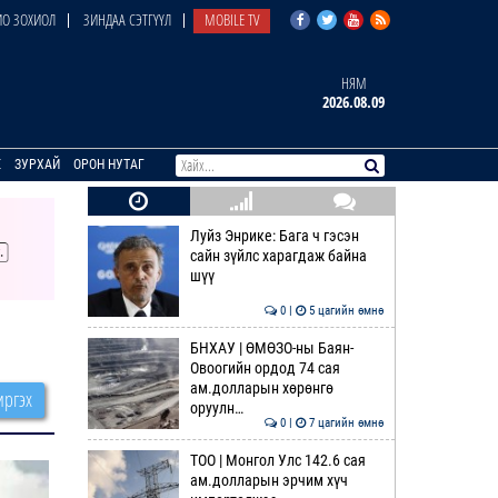
О ЗОХИОЛ
ЗИНДАА СЭТГҮҮЛ
MOBILE TV
НЯМ
2026.08.09
E
ЗУРХАЙ
ОРОН НУТАГ
Луйз Энрике: Бага ч гэсэн
сайн зүйлс харагдаж байна
шүү
0 |
5 цагийн өмнө
БНХАУ | ӨМӨЗО-ны Баян-
Овоогийн ордод 74 сая
ам.долларын хөрөнгө
ргэх
оруулн…
0 |
7 цагийн өмнө
ТОО | Монгол Улс 142.6 сая
ам.долларын эрчим хүч