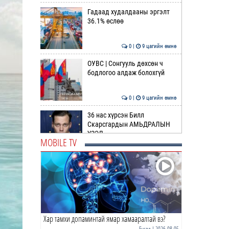
Гадаад худалдааны эргэлт
36.1% өслөө
0 |
9 цагийн өмнө
ОУВС | Сонгууль дөхсөн ч
бодлогоо алдаж болохгүй
0 |
9 цагийн өмнө
36 нас хүрсэн Билл
Скарсгардын АМЬДРАЛЫН
ҮЗЭЛ
MOBILE TV
0 |
11 цагийн өмнө
ӨРНИЙН ЗУРХАЙ |
Жинлүүрийнхний бүтээлч
байдал нэмэгдэнэ
0 |
12 цагийн өмнө
Хар тамхи допаминтай ямар хамааралтай вэ?
ӨГЛӨӨНИЙ МЭНД!
Бусад
| 2026-08-05