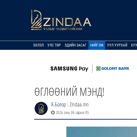
ЭХЛЭЛ
УЛС ТӨР
ЭДИЙН ЗАСАГ
НИЙГЭМ
УУЛ УУРХАЙ
ХУ
ӨГЛӨӨНИЙ МЭНД!
Я.Болор
Zindaa.mn
|
2026 оны 06 сарын 05