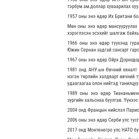
тэрбум ам.доллар хуваарилах хуу
1957 оны энэ өдөр Их Британи б
Мөн оны энэ өдөр мансууруулах 
хэрэглэсэн эсэхийг шалгаж байхы
1966 оны энэ өдөр түүхэнд гура
Южин Сернан задгай сансарт гарс
1967 оны энэ өдөр Ойрх Дорнодод
1981 онд АНУ-ын Өвчний хяналт 
нэгэн төрлийн халдварт өвчний 
удаагаагаа олон нийтэд танилцуу
1989 оны энэ өдөр Тиананьмени
зургийн хальснаа буулгав. Үүнээ
2004 онд Францын нийслэл Парис 
2006 оны энэ өдөр Серби улс тусг
2017 онд Монтенегро улс НАТО бу