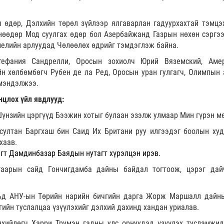
 өдөр, Дэлхийн төрөл зүйлээр ялгаварлан гадуурхахтай тэмцэ
өөдөр Мод суулгах өдөр бол Азербайжанд Газрын нөхөн сэргээ
шелийн арлуудад Чөлөөлөх өдрийг тэмдэглэж байна.
ефания Сандрелли, Оросын зохиолч Юрий Вяземский, Аме
н хөлбөмбөгч Рубен де ла Ред, Оросын уран гулгагч, Олимпын 
мэндэлжээ.
нцлох үйл явдлууд:
Шүнзийн цэргүүд Бээжин хотыг булаан эзэлж улмаар Мин гүрэн м
султан Баргхаш бин Саид Их Британи руу илгээдэг боолын худ
хаав.
гт Дамдинбазар Баядын нутагт хүрэлцэн ирэв.
згаарын сайд Гончигдамба дайны байдал тогтоож, цэрэг дай
льд АНУ-ын Төрийн нарийн бичгийн дарга Жорж Маршалл дайн
гийн туслалцаа үзүүлэхийг дэлхий дахинд хандан уриалав.
хийлөгч Харри Трумэн гадны улс орнуудад үзүүлэх тусламжид