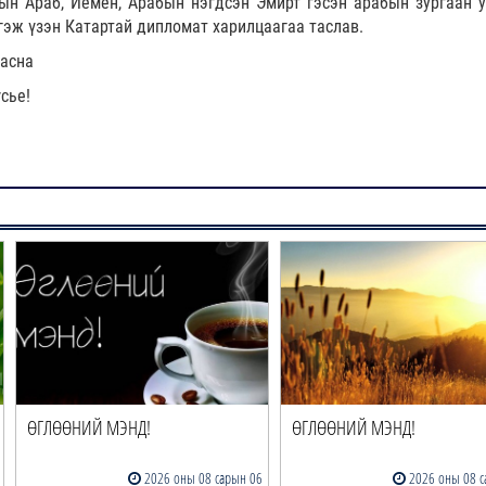
дын Араб, Йемен, Арабын нэгдсэн Эмирт гэсэн арабын зургаан у
 гэж үзэн Катартай дипломат харилцаагаа таслав.
аасна
сье!
ӨГЛӨӨНИЙ МЭНД!
ӨГЛӨӨНИЙ МЭНД!
2026 оны 08 сарын 06
2026 оны 08 с