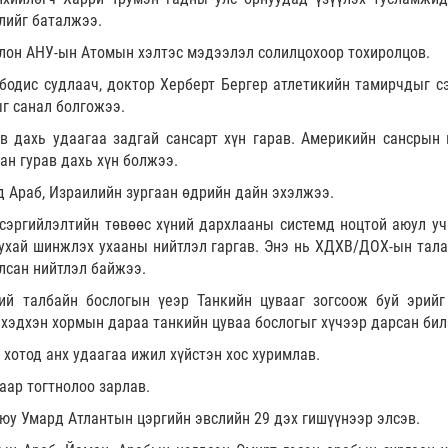
лийг баталжээ.
олон АНУ-ын Атомын хэлтэс мэдээлэл солилцохоор тохиролцов.
бодис судлаач, доктор Херберт Бергер атлетикийн тамирчдыг с
г санал болгожээ.
в дахь удаагаа задгай сансарт хүн гарав. Америкийн сансрын 
ан гурав дахь хүн болжээ.
 Араб, Израилийн зургаан өдрийн дайн эхэлжээ.
сэргийлэлтийн төвөөс хүний дархлааны системд ноцтой аюул уч
тухай шинжлэх ухааны нийтлэл гаргав. Энэ нь ХДХВ/ДОХ-ын тала
лсан нийтлэл байжээ.
й талбайн бослогын үеэр Танкийн цувааг зогсоож буй эрийг
с хэдхэн хормын дараа танкийн цуваа бослогыг хүчээр дарсан бил
хотод анх удаагаа ижил хүйстэн хос хуримлав.
аар тогтнолоо зарлав.
юу Умард Атлантын цэргийн эвслийн 29 дэх гишүүнээр элсэв.