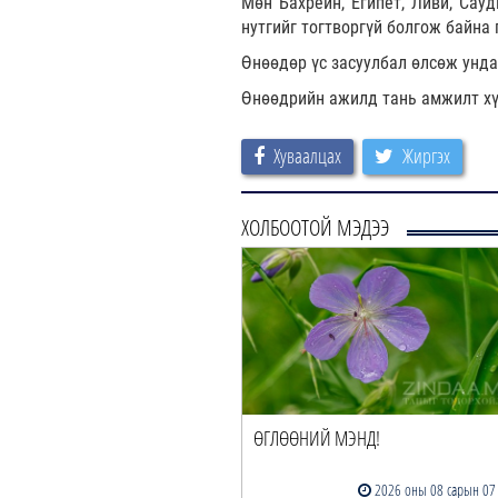
Мөн Бахрейн, Египет, Ливи, Сау
нутгийг тогтворгүй болгож байна
Өнөөдөр үс засуулбал өлсөж унд
Өнөөдрийн ажилд тань амжилт хү
Хуваалцах
Жиргэх
ХОЛБООТОЙ МЭДЭЭ
ГЛӨӨНИЙ МЭНД!
ӨГЛӨӨНИЙ МЭНД!
13 цагийн өмнө
2026 оны 08 сарын 07