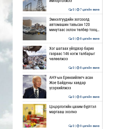
импортолжээ
0 |
7 цагийн өмнө
Эмнэлгүүдийн зогсоолд
автомашин тавьсан 120
минутаас эхлэн төлбөр тооц…
0 |
8 цагийн өмнө
Хог шатаах үйлдвэр барих
газраас 146 нэгж талбарыг
чөлөөлжээ
0 |
8 цагийн өмнө
АНУ-ын Ерөнхийлөгч асан
Жое Байдены хавдар
үсэрхийлжээ
0 |
8 цагийн өмнө
Цэцэрлэгийн цахим бүртгэл
маргааш эхэлнэ
0 |
9 цагийн өмнө