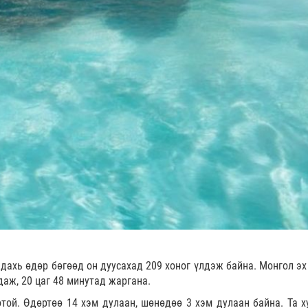
 дахь өдөр бөгөөд он дуусахад 209 хоног үлдэж байна. Монгол эх
даж, 20 цаг 48 минутад жаргана.
той. Өдөртөө 14 хэм дулаан, шөнөдөө 3 хэм дулаан байна. Та х