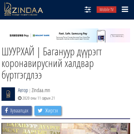
Mobile TV
НИЙТЛЭЛЧИД
ТВ8
ШУУРХАЙ | Багануур дүүрэгт
ӨГЛӨӨНИЙ СОНИН
АУДИО ЗОХИОЛ
коронавирусний халдвар
ЗИНДАА СЭТГҮҮЛ
бүртгэгдлээ
Автор
Zindaa.mn
|
2020 оны 11 сарын 21
Хуваалцах
Жиргэх