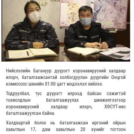
Нийслэлийн Багануур дүүрэгт коронавирусний халдвар
илэрч, баталгаажсантай холбогдуулан дүүргийн Онцгой
комиссоос шөнийн 01:00 цагт мэдээлэл хийлээ.
Тодруулбал, тус дүүрэгт илрээд байсан сэжигтэй
тохиолдлын баталгаажуулах шинжилгээгээр
коронавирусний халдвар илэрч, ХӨСҮТ-өөс
баталгаажуулсан байна.
Халдвартай болох нь баталгаажсан иргэний ойрын
хавьтлын 17, дам хавьтлын 20 хүнийг тогтоон