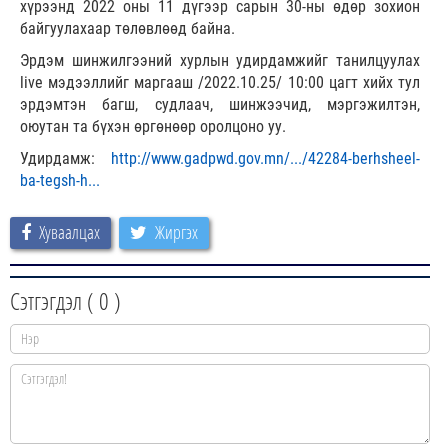
хүрээнд 2022 оны 11 дүгээр сарын 30-ны өдөр зохион
байгуулахаар төлөвлөөд байна.
Эрдэм шинжилгээний хурлын удирдамжийг танилцуулах
live мэдээллийг маргааш /2022.10.25/ 10:00 цагт хийх тул
эрдэмтэн багш, судлаач, шинжээчид, мэргэжилтэн,
оюутан та бүхэн өргөнөөр оролцоно уу.
Удирдамж:
http://www.gadpwd.gov.mn/.../42284-berhsheel-
ba-tegsh-h...
Хуваалцах
Жиргэх
Сэтгэгдэл (
0
)