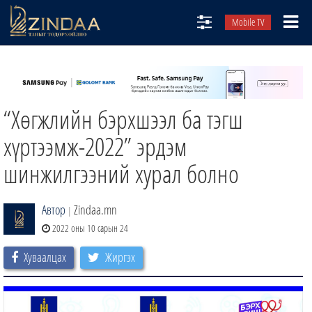
Mobile TV
НИЙТЛЭЛЧИД
ТВ8
“Хөгжлийн бэрхшээл ба тэгш
ӨГЛӨӨНИЙ СОНИН
АУДИО ЗОХИОЛ
хүртээмж-2022” эрдэм
ЗИНДАА СЭТГҮҮЛ
шинжилгээний хурал болно
Автор
Zindaa.mn
|
2022 оны 10 сарын 24
Хуваалцах
Жиргэх