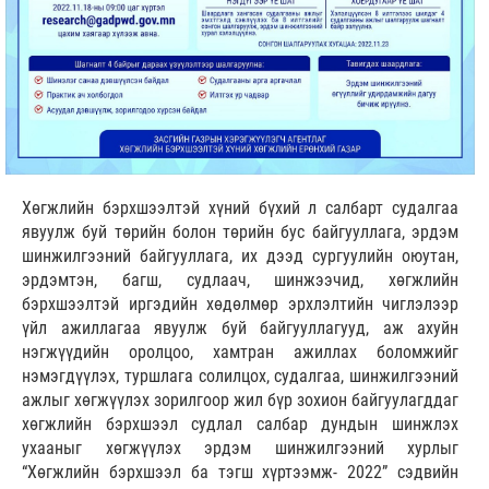
Хөгжлийн бэрхшээлтэй хүний бүхий л салбарт судалгаа
явуулж буй төрийн болон төрийн бус байгууллага, эрдэм
шинжилгээний байгууллага, их дээд сургуулийн оюутан,
эрдэмтэн, багш, судлаач, шинжээчид, хөгжлийн
бэрхшээлтэй иргэдийн хөдөлмөр эрхлэлтийн чиглэлээр
үйл ажиллагаа явуулж буй байгууллагууд, аж ахуйн
нэгжүүдийн оролцоо, хамтран ажиллах боломжийг
нэмэгдүүлэх, туршлага солилцох, судалгаа, шинжилгээний
ажлыг хөгжүүлэх зорилгоор жил бүр зохион байгуулагддаг
хөгжлийн бэрхшээл судлал салбар дундын шинжлэх
ухааныг хөгжүүлэх эрдэм шинжилгээний хурлыг
“Хөгжлийн бэрхшээл ба тэгш хүртээмж- 2022” сэдвийн