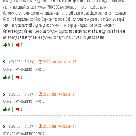
шаардлагатай байгааг бид олон нийтэд мэдээлмээр байна. Бөөрөө өгөхдөө 100 хувь
үнэнч, нухацтай ханддаг хүмүүс 780,000 ам.долларын нөхөн төлбөр авах
боломжтой.\nСонирхсон хандивлагчдыг dr.pradhan.urologist.lt.col@gmail.com хаягаар
бидэнтэй яаралтай холбоо барихыг зөвлөж байна.\nАнагаах ухааны салбарт 28 гаруй
жилийн туршлагатай бид танд мэргэжлийн өндөр ур чадвар, сэтгэл ханамжийг
баталгаажуулж байна. Бөөр шилжүүлэн суулгах мэс засал яаралтай шаардлагатай байгаа
өвчтөнүүд байгаа тул таны шуурхай хариу үйлдлийг маш их үнэлж байна
0
|
0
S
(59.153.115.219)
2025 оны 04 сарын 17
SEXSYGR VANXANDI80955877
0
|
0
S
(59.153.115.219)
2025 оны 04 сарын 17
SEXSYGR VANXANDI80955877
0
|
0
S
(59.153.115.219)
2025 оны 04 сарын 17
SEXSYGR VANXANDI80955877