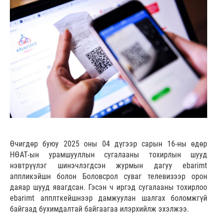
Өчигдөр буюу 2025 оны 04 дүгээр сарын 16-ны өдөр
НӨАТ-ын урамшууллын сугалааны тохирлын шууд
нэвтрүүлэг шинэчлэгдсэн журмын дагуу ebarimt
аппликэйшн болон Боловсрол суваг телевизээр орон
даяар шууд явагдсан. Гэсэн ч иргэд сугалааны тохирлоо
ebarimt апплткейшнээр дамжуулан шалгах боломжгүй
байгаад бухимдалтай байгаагаа илэрхийлж эхэлжээ.