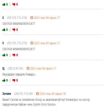
0
|
0
S
(59.153.115.219)
2025 оны 04 сарын 17
SEXSYGR VANXANDI80955877
0
|
0
S
(59.153.115.219)
2025 оны 04 сарын 17
SEXSYGR VANXANDI80955877
0
|
0
Ц
(202.9.47.43)
2025 оны 04 сарын 17
Өөрсдөдөө тааруулж бгааздээ..
0
|
0
Зочин
(203.91.115.49)
2025 оны 04 сарын 18
Яасан? Систем нь төлөвлөсөн ёсоор нь ажилласангүй юу! Хонжворыг нь хүчээр
тааруулчихсан байсан чинь System Error болсон.