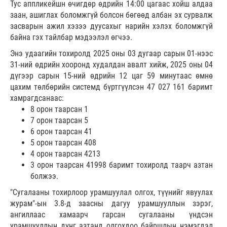
Тус аппликейшн өчигдөр өдрийн 14:00 цагаас хойш алдаа
заан, ашиглах боломжгүй болсон бөгөөд албан эх сурвалж
засварын ажил хэзээ дуусахыг нарийн хэлэх боломжгүй
байна гэх тайлбар мэдээлэл өгчээ.
Энэ удаагийн тохиролд 2025 оны 03 дугаар сарын 01-нээс
31-ний өдрийн хооронд худалдан авалт хийж, 2025 оны 04
дүгээр сарын 15-ний өдрийн 12 цаг 59 минутаас өмнө
цахим төлбөрийн системд бүртгүүлсэн 47 027 161 баримт
хамрагдсанаас:
8 орон таарсан 1
7 орон таарсан 5
6 орон таарсан 41
5 орон таарсан 408
4 орон таарсан 4213
3 орон таарсан 41998 баримт тохиролд таарч азтан
болжээ.
"Сугалааны тохирлоор урамшуулал олгох, түүнийг явуулах
журам"-ын 3.8-д заасны дагуу урамшууллын зэрэг,
ангиллаас хамаарч гарсан сугалааны үндсэн
урамшууллын дүнг азтанд олгохдоо байршлын нэмэгдэл