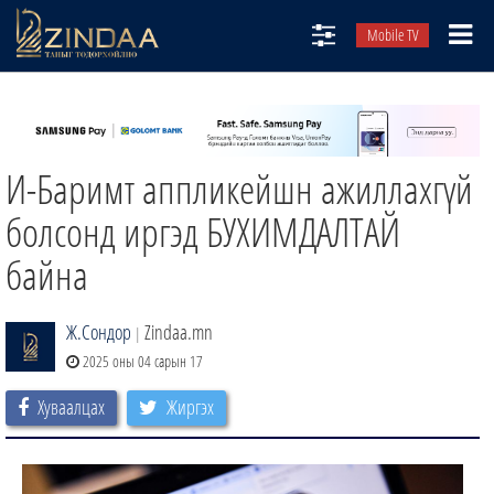
Mobile TV
НИЙТЛЭЛЧИД
ТВ8
И-Баримт аппликейшн ажиллахгүй
ӨГЛӨӨНИЙ СОНИН
АУДИО ЗОХИОЛ
болсонд иргэд БУХИМДАЛТАЙ
ЗИНДАА СЭТГҮҮЛ
байна
Ж.Сондор
Zindaa.mn
|
2025 оны 04 сарын 17
Хуваалцах
Жиргэх