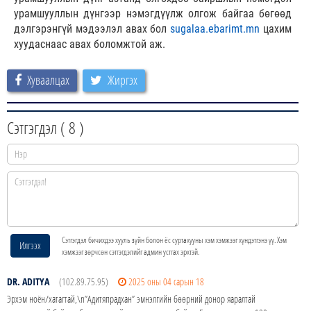
урамшууллын дүнгээр нэмэгдүүлж олгож байгаа бөгөөд
дэлгэрэнгүй мэдээлэл авах бол
sugalaa.ebarimt.mn
цахим
хуудаснаас авах боломжтой аж.
Хуваалцах
Жиргэх
Сэтгэгдэл (
8
)
Сэтгэгдэл бичихдээ хууль зүйн болон ёс суртахууны хэм хэмжээг хүндэтгэнэ үү. Хэм
Илгээх
хэмжээг зөрчсөн сэтгэгдэлийг админ устгах эрхтэй.
DR. ADITYA
(102.89.75.95)
2025 оны 04 сарын 18
Эрхэм ноён/хатагтай,\n”Адитяпрадхан” эмнэлгийн бөөрний донор яаралтай