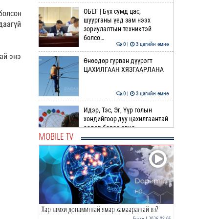
ОБЕГ | Бүх сумд цас,
болсон
шуурганы үед зам нээх
даагүй
зориулалтын техниктэй
болсо…
0 |
3 цагийн өмнө
ай энэ
Өнөөдөр гурван дүүрэгт
ЦАХИЛГААН ХЯЗГААРЛАНА
0 |
3 цагийн өмнө
Идэр, Тэс, Эг, Үүр голын
хөндийгөөр дуу цахилгаантай
аадар бороо орно
MOBILE TV
0 |
4 цагийн өмнө
ӨРНИЙН ЗУРХАЙ |
Ихрийнхний эрч хүч, авьяас
чадвар ундарна
0 |
5 цагийн өмнө
Хар тамхи допаминтай ямар хамааралтай вэ?
ӨГЛӨӨНИЙ МЭНД!
Бусад
| 2026-08-05