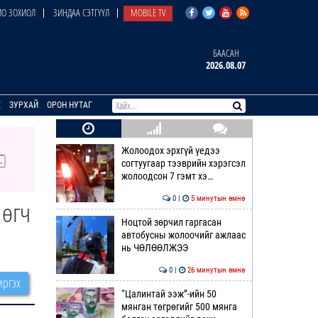
О ЗОХИОЛ
ЗИНДАА СЭТГҮҮЛ
MOBILE TV
БААСАН
2026.08.07
E
ЗУРХАЙ
ОРОН НУТАГ
Жолоодох эрхгүй үедээ
согтуугаар тээврийн хэрэгсэл
жолоодсон 7 гэмт хэ…
0 |
5 минутын өмнө
 өгч
Ноцтой зөрчил гаргасан
автобусны жолоочийг ажлаас
нь ЧӨЛӨӨЛЖЭЭ
0 |
26 минутын өмнө
ргэх
“Цалинтай ээж”-ийн 50
мянган төгрөгийг 500 мянга