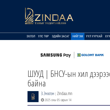
ЭХЛЭЛ
УЛС ТӨР
ЭДИЙН ЗАСАГ
НИЙГЭМ
УУЛ УУРХАЙ
ХУ
ШУУД | БНСУ-ын хил дээрээс
байна
З.Энхлэн
Zindaa.mn
|
2025 оны 05 сарын 14