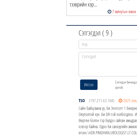
тээврийн хэр…
7 минутын өмнө
Сэтгэгдэл (
9
)
Сэтгэгдэл бичихдэ
Илгээх
эрхтэй.
TSO
(197.211.63.168)
2025 оны
Сайн байцгаана уу, би Энэтхэгт 1 бөөрө
Оюутолгой хүн. Би DR-тэй холбогдлоо. 
Өөртөө болон гэр бүлдээ сайхан амьдра
хэвээр байна. Одоо би санхүүгийн амжи
өгсөн.\nDR.PRADHAN.UROLOGIST.LT.COL