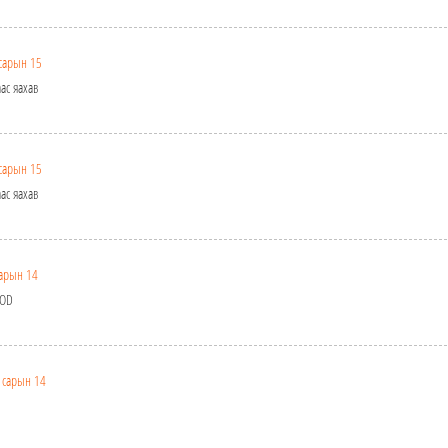
сарын 15
ас яахав
сарын 15
ас яахав
арын 14
OOD
 сарын 14