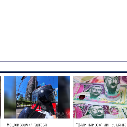
Ноцтой зөрчил гаргасан
“Цалинтай ээж”-ийн 50 мянга