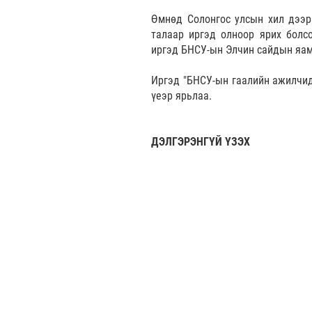
Өмнөд Солонгос улсын хил дээр
талаар иргэд олноор ярих болсо
иргэд БНСУ-ын Элчин сайдын яам
Иргэд "БНСУ-ын гаалийн ажилчид
үеэр ярьлаа.
ДЭЛГЭРЭНГҮЙ ҮЗЭХ