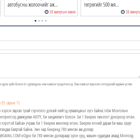
автобусны жолоочийг аж…
төгрөгийг 500 мя…
28 минутын өмнө
38 минут
э хууль зүйн болон ёс суртахууны хэм хэмжээг хүндэтгэнэ үү. Хэм хэмжээг зөрчсөн сэтгэгдэлийг админ устгах
 05 сарын 15
ө хэрхэн зарсан тухай гэрчлэлээ дэлхий нийтэд хуваалцахыг хүсч байна.\nБи Монголын
Интернетээр дамжуулан ADITY, би хандивлагч болсон. Би 1 бөөрөө эмнэлэгт донороор өгсөн.
л хэрэгтэй байсан учраас би 1 бөөрөө мөнгөөр өгсөн. Бөөрөө өгсний дараа би маш эрүүл
лтандаа баяртай байна. Эмч нар бөөрөнд 780 мянган ам.доллар
@GMAIL.COM\nОдоо би 780 мянган доллараар орон сууц, машин худалдаж аваад Монголд