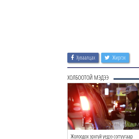
Хуваалцах
Жиргэх
ХОЛБООТОЙ МЭДЭЭ
Жолоодох эрхгүй үедээ согтуугаар