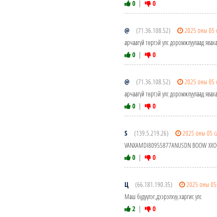
0
|
0
@
(71.36.108.52)
2025 оны 05 
арчаагүй төртэй улс доромжлуулаад яваха
0
|
0
@
(71.36.108.52)
2025 оны 05 
арчаагүй төртэй улс доромжлуулаад яваха
0
|
0
S
(139.5.219.26)
2025 оны 05 с
VANXAMDI80955877ANUSDN BOOW XX
0
|
0
Ц
(66.181.190.35)
2025 оны 05
Маш бүдүүлэг,дээрэлхүү.харгис улс
2
|
0