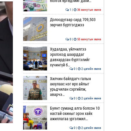
болгох өргөдлийг дахи…
1 |
36 минутын өмнө
Долоодугаар сард 709,503
зөрчил бүртгэгджээ
0 |
55 минутын өмнө
Худалдаа, үйлчилгээ
эрхлэхэд шаарддаг
давхардсан бүртгэлийг
хүчингүй б…
0 |
2 цагийн өмнө
Хилчин байлдагч галын
аюулаас нэг өрх айлыг
урьдчилан сэргийлж,
аварчэ…
0 |
2 цагийн өмнө
Буянт суманд алга болсон 10
настай охиныг эрэн хайх
ажиллагаа үргэлжил…
0 |
2 цагийн өмнө