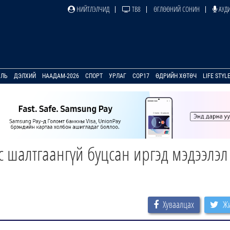
НИЙТЛЭЛЧИД
ТВ8
ӨГЛӨӨНИЙ СОНИН
АУДИ
УЛЬ
ДЭЛХИЙ
НААДАМ-2026
СПОРТ
УРЛАГ
COP17
ӨДРИЙН ХӨТӨЧ
LIFE STYL
 шалтгаангүй буцсан иргэд мэдээлэл
Хуваалцах
Жи