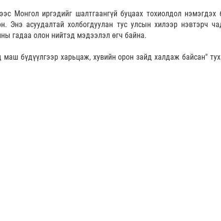
ээс Монгол иргэдийг шалтгаангүй буцаах тохиолдол нэмэгдэх 
н. Энэ асуудалтай холбогдуулан тус улсын хилээр нэвтэрч ча
ны гадаа олон нийтэд мэдээлэл өгч байна.
 маш бүдүүлгээр харьцаж, хувийн орон зайд халдаж байсан" тух