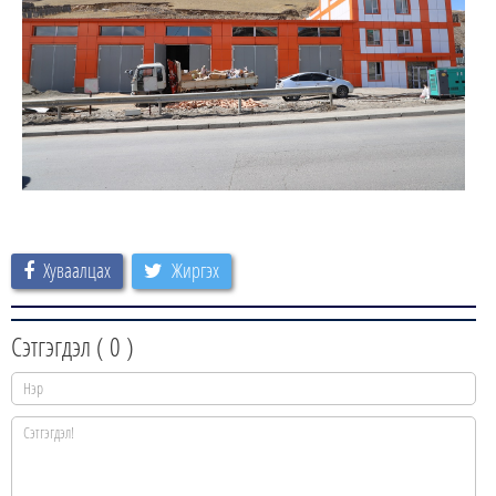
Хуваалцах
Жиргэх
Сэтгэгдэл (
0
)