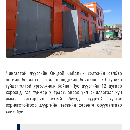
Чингэлтэй дүүргийн Онцгой байдлын хэлтсийн салбар
ангийн барилгын ажил өнөөдрийн байдлаар 70 хувийн
гүйцэтгэлтэй үргэлжилж байна. Тус дүүргийн 12 дугаар
хороонд гал түймэр унтраах, аврах үйл ажиллагааг хүн
амын нягтаршил ихтэй бүсэд шуурхай хүргэх
зорилготойгоор дүүргийн төсвийн хөрөнгө оруулалтаар
хийж буй.