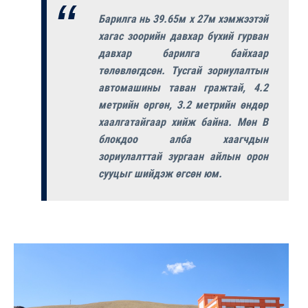
Барилга нь 39.65м x 27м хэмжээтэй
хагас зоорийн давхар бүхий гурван
давхар барилга байхаар
төлөвлөгдсөн. Тусгай зориулалтын
автомашины таван гражтай, 4.2
метрийн өргөн, 3.2 метрийн өндөр
хаалгатайгаар хийж байна. Мөн В
блокдоо алба хаагчдын
зориулалттай зургаан айлын орон
сууцыг шийдэж өгсөн юм.