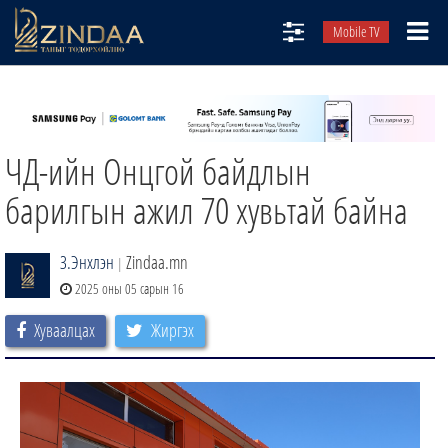
Mobile TV
НИЙТЛЭЛЧИД
ТВ8
ЧД-ийн Онцгой байдлын
ӨГЛӨӨНИЙ СОНИН
АУДИО ЗОХИОЛ
барилгын ажил 70 хувьтай байна
ЗИНДАА СЭТГҮҮЛ
З.Энхлэн
Zindaa.mn
|
2025 оны 05 сарын 16
Хуваалцах
Жиргэх