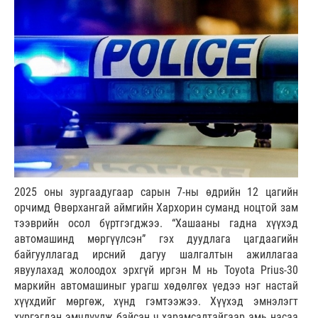
2025 оны зургаадугаар сарын 7-ны өдрийн 12 цагийн
орчимд Өвөрхангай аймгийн Хархорин суманд ноцтой зам
тээврийн осол бүртгэгджээ. “Хашааны гадна хүүхэд
автомашинд мөргүүлсэн” гэх дуудлага цагдаагийн
байгууллагад ирсний дагуу шалгалтын ажиллагаа
явуулахад жолоодох эрхгүй иргэн М нь Toyota Prius-30
маркийн автомашиныг урагш хөдөлгөх үедээ нэг настай
хүүхдийг мөргөж, хүнд гэмтээжээ. Хүүхэд эмнэлэгт
хүргэгдэн эмчлүүлж байсан ч харамсалтайгаар амь насаа