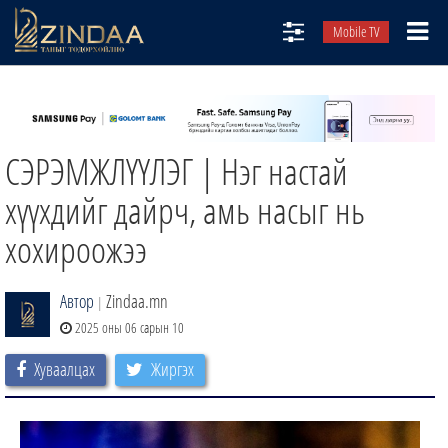
Mobile TV
НИЙТЛЭЛЧИД
ТВ8
СЭРЭМЖЛҮҮЛЭГ | Нэг настай
ӨГЛӨӨНИЙ СОНИН
АУДИО ЗОХИОЛ
хүүхдийг дайрч, амь насыг нь
ЗИНДАА СЭТГҮҮЛ
хохироожээ
Автор
Zindaa.mn
|
2025 оны 06 сарын 10
Хуваалцах
Жиргэх