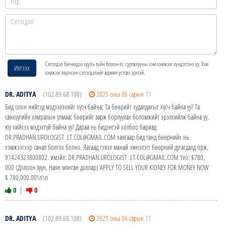
Сэтгэгдэл бичихдээ хууль зүйн болон ёс суртахууны хэм хэмжээг хүндэтгэнэ үү. Хэм
Илгээх
хэмжээг зөрчсөн сэтгэгдэлийг админ устгах эрхтэй.
DR. ADITYA
(102.89.68.108)
2025 оны 06 сарын 11
Бид олон нийтэд мэдээлэхийг хүсч байна; Та бөөрийг худалдахыг хүсч байна уу? Та
санхүүгийн хямралын улмаас бөөрийг зарж борлуулах боломжийг эрэлхийлж байна уу,
юу хийхээ мэдэхгүй байна уу? Дараа нь бидэнтэй холбоо бариад
DR.PRADHAN.UROLOGIST .LT.COL@GMAIL.COM хаягаар бид танд бөөрнийх нь
хэмжээгээр санал болгох болно. Яагаад гэвэл манай эмнэлэгт бөөрний дутагдалд орж,
91424323800802. имэйл: DR.PRADHAN.UROLOGIST .LT.COL@GMAIL.COM Yнэ: $780,
000 (Долоон зуун, Наян мянган доллар) APPLY TO SELL YOUR KIDNEY FOR MONEY NOW
$ 780,000.00\n\n
0
|
0
DR. ADITYA
(102.89.68.108)
2025 оны 06 сарын 11