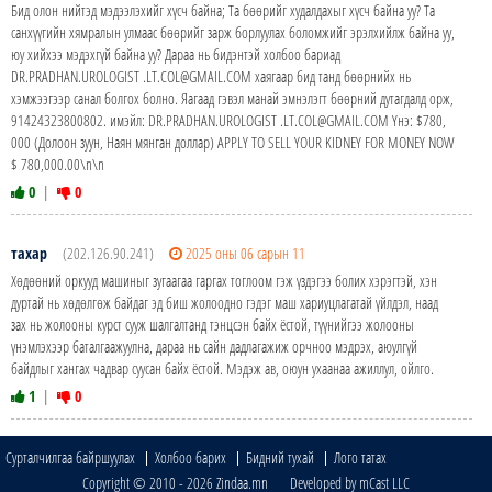
Бид олон нийтэд мэдээлэхийг хүсч байна; Та бөөрийг худалдахыг хүсч байна уу? Та
санхүүгийн хямралын улмаас бөөрийг зарж борлуулах боломжийг эрэлхийлж байна уу,
юу хийхээ мэдэхгүй байна уу? Дараа нь бидэнтэй холбоо бариад
DR.PRADHAN.UROLOGIST .LT.COL@GMAIL.COM хаягаар бид танд бөөрнийх нь
хэмжээгээр санал болгох болно. Яагаад гэвэл манай эмнэлэгт бөөрний дутагдалд орж,
91424323800802. имэйл: DR.PRADHAN.UROLOGIST .LT.COL@GMAIL.COM Yнэ: $780,
000 (Долоон зуун, Наян мянган доллар) APPLY TO SELL YOUR KIDNEY FOR MONEY NOW
$ 780,000.00\n\n
0
|
0
тахар
(202.126.90.241)
2025 оны 06 сарын 11
Хөдөөний оркууд машиныг зугаагаа гаргах тоглоом гэж үздэгээ болих хэрэгтэй, хэн
дуртай нь хөдөлгөж байдаг эд биш жолоодно гэдэг маш хариуцлагатай үйлдэл, наад
зах нь жолооны курст сууж шалгалтанд тэнцсэн байх ёстой, түүнийгээ жолооны
үнэмлэхээр баталгаажуулна, дараа нь сайн дадлагажиж орчноо мэдрэх, аюулгүй
байдлыг хангах чадвар суусан байх ёстой. Мэдэж ав, оюун ухаанаа ажиллул, ойлго.
1
|
0
Сурталчилгаа байршуулах
Холбоо барих
Бидний тухай
Лого татах
Copyright © 2010 - 2026 Zindaa.mn Developed by mCast LLC