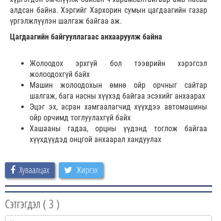
алдсан байна. Хэргийг Хархорин сумын цагдаагийн газар
үргэлжлүүлэн шалгаж байгаа аж.
Цагдаагийн байгууллагаас анхааруулж байна
Жолоодох эрхгүй бол тээврийн хэрэгсэл
жолоодохгүй байх
Машин жолоодохын өмнө ойр орчныг сайтар
шалгаж, бага насны хүүхэд байгаа эсэхийг анхаарах
Эцэг эх, асран хамгаалагчид хүүхдээ автомашины
ойр орчимд тоглуулахгүй байх
Хашааны гадаа, орцны үүдэнд тоглож байгаа
хүүхдүүдэд онцгой анхаарал хандуулах
Хуваалцах
Жиргэх
Сэтгэгдэл (
3
)