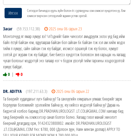
Сэтгэгдэл бичихдээ хууль зүйн болон ёс суртахууны хэм хэмжээг хүндэтгэнэ үү. Хэм
Илгээх
хэмжээг зөрчсөн сэтгэгдэлийг админ устгах эрхтэй.
Засаг
(59.153.112.38)
2025 оны 06 сарын 23
Монголчууд яг ямар хүмүүс вэ? \nТэднийг баян чинээлэг амьдруулж эхлэх үед бид ийм
байх ёсгүй байсан юм, ядуугаараа байсан бол сайхан бх байсан гэж хэл ам хийж мэдэх
тийм л хүмүүс, сайн сайхан гэж юу байдаг, ихэмсэг оршихуй гэж юу болох, хүмүүст
ээлтэй дэг журам гэж юу байдаг, бие биесээ хүндэтгэж боловсон зөв харьцах нь яагаад
чухал болохыг мэддэггүй энэ талаар нэг ч бодож үзээгүй тийм тархины хоцрогдолтой
хүмүүс байдаг.
0
|
0
DR. ADITYA
(197.211.63.3)
2025 оны 06 сарын 22
Та бөөрийг худалдахыг хүсч байна уу? Та санхүүгийн хямралын улмаас бөөрийг зарж
борлуулах боломжийг эрэлхийлж байна уу, юу хийхээ мэдэхгүй байна уу? Дараа нь
бидэнтэй холбоо бариад DR.PRADHAN.UROLOGIST .LT.COL@GMAIL.COM хаягаар бид
танд бөөрнийх нь хэмжээгээр санал болгох болно. Яагаад гэвэл манай эмнэлэгт
бөөрний дутагдалд орж, 91424323800802. имэйл: DR.PRADHAN.UROLOGIST
.LT.COL@GMAIL.COM Yнэ: $780, 000 (Долоон зуун, Наян мянган доллар) APPLY TO
SELL YOUR KIDNEY FOR MONEY NOW $ 780,000.00\n