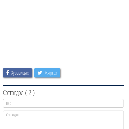
Хуваалцах
Жиргэх
Сэтгэгдэл (
2
)