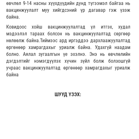
өвчлөл 9-14 насны хүүхдүүдийн дунд түгээмэл байгаа нь
вакцинжуулалт муу хийгдсэний үр дагавар гэж үзэж
байна.
Ковидоос хойш вакцинжуулалтад үл итгэх, худал
мэдээлэл тараах болсон нь вакцинжуулалтад сөргөөр
нөлөөлж байна.Тиймээс ард иргэддээ дархлаажуулалтад
өргөнөөр хамрагдахыг уриалж байна. Удахгүй наадам
болно. Аялал зугаалгын үе эхэлнэ. Энэ нь өвчлөлийн
дэгдэлтийг нэмэгдүүлэх хүчин зүйл болж болзошгүй
учраас вакцинжуулалтад өргөнөөр хамрагдахыг уриалж
байна
ШУУД ҮЗЭХ: