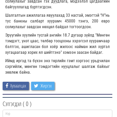
солиулахыг завдсан гэх дуудлага, мэдээлэл цагдаагийн
байгууллагад бүртгэгдсэн.
Шалгалтын ажиллагаа явуулахад 33 настай, эмэгтэй “Н”нь
тус банкны салбарт хуурамч 45000 тэнгэ, 200 евро
солиулахыг завдсан нөхцөл байдал тогтоогдсон.
Эрүүгийн хуулийн тусгай ангийн 18.7 дугаар зүйлд "Мөнгөн
тэмдэгт, үнэт цаас, төлбөр тооцооны хэрэгсэл хуурамчаар
бэлтгэх, ашигласан бол хоёр жилээс найман жил хүртэл
хугацаагаар хорих ял шийтгэнэ" хэмээн заасан байдаг.
Иймд иргэд та бүхэн энэ төрлийн гэмт хэргээс урьдчилан
сэргийлж, мөнгөн тэмдэгтийн нууцлалыг шалгаж байхыг
зөвлөж байна.
Хуваалцах
Жиргэх
Сэтгэгдэл (
0
)