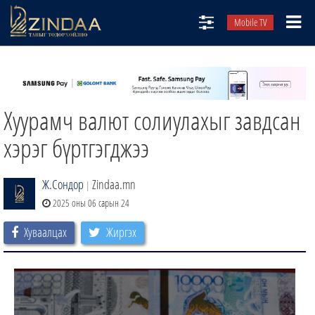
Mobile TV
НИЙТЛЭЛЧИД
ТВ8
Хуурамч валют солиулахыг завдсан
ӨГЛӨӨНИЙ СОНИН
АУДИО ЗОХИОЛ
хэрэг бүртгэгджээ
ЗИНДАА СЭТГҮҮЛ
Ж.Сондор
Zindaa.mn
|
2025 оны 06 сарын 24
Хуваалцах
Жиргэх