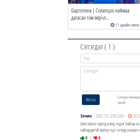
Барселона | Солилцоо наймаа
дагасан том өөрчл…
11 цагийн өмнө
Сэтгэгдэл (
1
)
Сэтгэгдэл бичихдэ
Илгээх
эрхтэй.
Зочин
(202.131.238.226)
2025
Бага насны хүүхэд усанд эндэж байгаа нь 
хайхардаггүй мулгуу эцэг эхчүүд олширч 
0
|
0