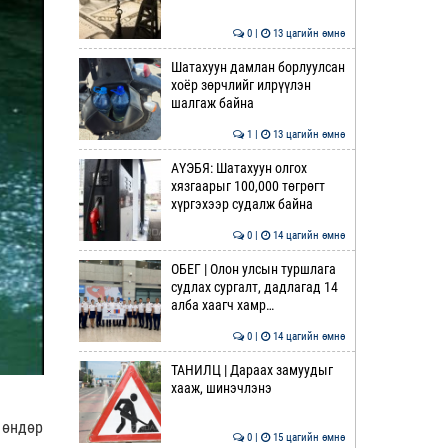
0 |
13 цагийн өмнө
Шатахуун дамлан борлуулсан
хоёр зөрчлийг илрүүлэн
шалгаж байна
1 |
13 цагийн өмнө
АҮЭБЯ: Шатахуун олгох
хязгаарыг 100,000 төгрөгт
хүргэхээр судалж байна
0 |
14 цагийн өмнө
ОБЕГ | Олон улсын туршлага
судлах сургалт, дадлагад 14
алба хаагч хамр…
0 |
14 цагийн өмнө
ТАНИЛЦ | Дараах замуудыг
хааж, шинэчлэнэ
 өндөр
0 |
15 цагийн өмнө