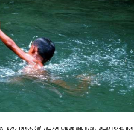
эрэг дээр тоглож байгаад хөл алдаж амь насаа алдах тохиолдол