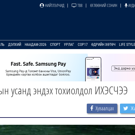
НИЙТЛЭЛЧИД
ТВ8
ӨГЛӨӨНИЙ СОНИН
АУДИ
УЛЬ
ДЭЛХИЙ
НААДАМ-2026
СПОРТ
УРЛАГ
COP17
ӨДРИЙН ХӨТӨЧ
LIFE STYL
рын усанд эндэх тохиолдол ИХЭСЧЭЭ
Хуваалцах
Жи