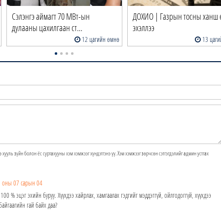
Сэлэнгэ аймагт 70 МВт-ын
ДОХИО | Газрын тосны ханш 
дулааны цахилгаан ст…
эхэллээ
12 цагийн өмнө
13 цаги
э хууль зүйн болон ёс суртахууны хэм хэмжээг хүндэтгэнэ үү. Хэм хэмжээг зөрчсөн сэтгэгдэлийг админ устгах
 оны 07 сарын 04
100 % эцэг эхийн буруу. Хүүхдээ хайрлах, хамгаалах гэдгийг мэддэггүй, ойлгодоггүй, хүүхдээ
байгаагийн гай байх даа?