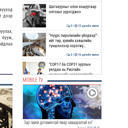
Шатахууныг олон хошуугаар
хүүхэд
олгохыг үүрэгджээ
г дээр
0 |
15 цагийн өмнө
уулах,
“Нүүрс пиролизийн үйлдвэр”-
 бууж,
ийг төр, хувийн хэвшлийн
айдлаа
түншлэлээр хэрэгжү…
0 |
16 цагийн өмнө
"COP17 ба COP31 хурлын
уялдаа нь Риогийн
конвенцийн хэрэгжилтийг
MOBILE TV
ахиул…
0 |
16 цагийн өмнө
Монгол төрийн парадокс нь
шатахуун
0 |
16 цагийн өмнө
Хар тамхи допаминтай ямар хамааралтай вэ?
Б.Пүрэвдагва: Найман
салбарын 103 үйлчилгээний
Бусад
| 2026-08-05