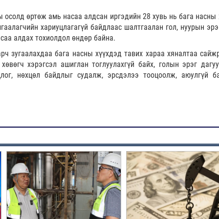
 осолд өртөж амь насаа алдсан иргэдийн 28 хувь нь бага насны 
амгаалагчийн хариуцлагагүй байдлаас шалтгаалан гол, нуурын эрэ
саа алдах тохиолдол өндөр байна.
арч зугаалахдаа бага насны хүүхдэд тавих хараа хяналтаа сайжр
 хөвөгч хэрэгсэл ашиглан тоглуулахгүй байх, голын эрэг дагуу
лог, нөхцөл байдлыг судалж, эрсдэлээ тооцоолж, аюулгүй б