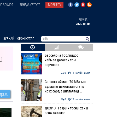
О ЗОХИОЛ
ЗИНДАА СЭТГҮҮЛ
MOBILE TV
БЯМБА
2026.08.08
E
ЗУРХАЙ
ОРОН НУТАГ
Барселона | Солилцоо
наймаа дагасан том
өөрчлөлт
0 |
11 цагийн өмнө
Сэлэнгэ аймагт 70 МВт-ын
дулааны цахилгаан станц
ирэх сард ашиглалтад …
ргэх
0 |
12 цагийн өмнө
ДОХИО | Газрын тосны ханш
өсөж эхэллээ