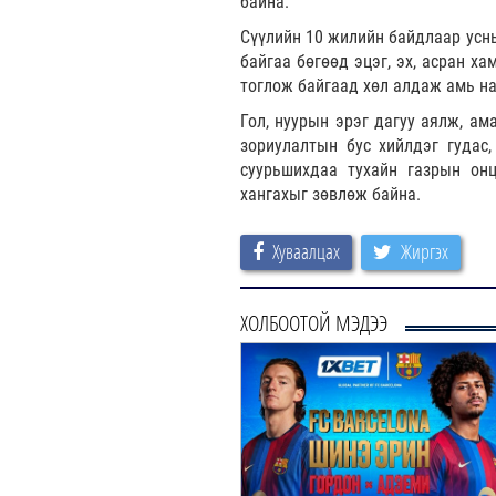
байна.
Сүүлийн 10 жилийн байдлаар усны
байгаа бөгөөд эцэг, эх, асран х
тоглож байгаад хөл алдаж амь на
Гол, нуурын эрэг дагуу аялж, ам
зориулалтын бус хийлдэг гудас,
суурьшихдаа тухайн газрын онц
хангахыг зөвлөж байна.
Хуваалцах
Жиргэх
ХОЛБООТОЙ МЭДЭЭ