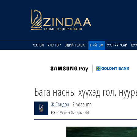
ЭХЛЭЛ
УЛС ТӨР
ЭДИЙН ЗАСАГ
НИЙГЭМ
УУЛ УУРХАЙ
ХУ
Бага насны хүүхэд гол, нуу
Ж.Сондор
Zindaa.mn
|
2025 оны 07 сарын 04