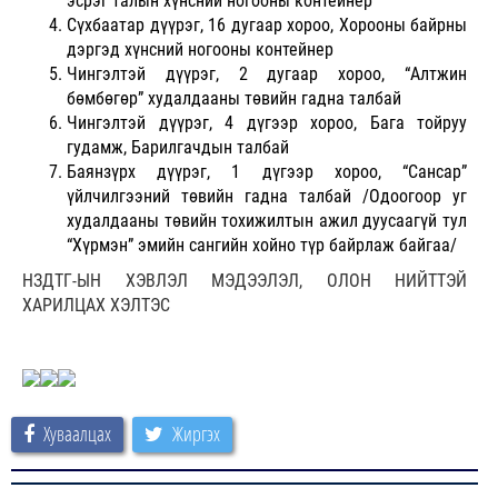
эсрэг талын хүнсний ногооны контейнер
Сүхбаатар дүүрэг, 16 дугаар хороо, Хорооны байрны
дэргэд хүнсний ногооны контейнер
Чингэлтэй дүүрэг, 2 дугаар хороо, “Алтжин
бөмбөгөр” худалдааны төвийн гадна талбай
Чингэлтэй дүүрэг, 4 дүгээр хороо, Бага тойруу
гудамж, Барилгачдын талбай
Баянзүрх дүүрэг, 1 дүгээр хороо, “Сансар”
үйлчилгээний төвийн гадна талбай /Одоогоор уг
худалдааны төвийн тохижилтын ажил дуусаагүй тул
“Хүрмэн” эмийн сангийн хойно түр байрлаж байгаа/
НЗДТГ-ЫН ХЭВЛЭЛ МЭДЭЭЛЭЛ, ОЛОН НИЙТТЭЙ
ХАРИЛЦАХ ХЭЛТЭС
Хуваалцах
Жиргэх