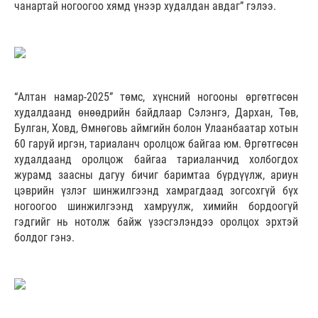
чанартай ногоогоо хямд үнээр худалдан авдаг” гэлээ.
“Алтан намар-2025” төмс, хүнсний ногооны өргөтгөсөн
худалдаанд өнөөдрийн байдлаар Сэлэнгэ, Дархан, Төв,
Булган, Ховд, Өмнөговь аймгийн болон Улаанбаатар хотын
60 гаруй иргэн, тариаланч оролцож байгаа юм. Өргөтгөсөн
худалдаанд оролцож байгаа тариаланчид холбогдох
журамд заасны дагуу бичиг баримтаа бүрдүүлж, ариун
цэврийн үзлэг шинжилгээнд хамрагдаад зогсохгүй бүх
ногоогоо шинжилгээнд хамруулж, химийн бордоогүй
гэдгийг нь нотолж байж үзэсгэлэндээ оролцох эрхтэй
болдог гэнэ.