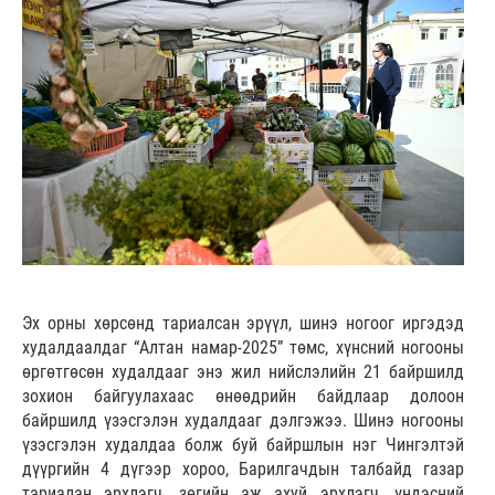
Эх орны хөрсөнд тариалсан эрүүл, шинэ ногоог иргэдэд
худалдаалдаг “Алтан намар-2025” төмс, хүнсний ногооны
өргөтгөсөн худалдааг энэ жил нийслэлийн 21 байршилд
зохион байгуулахаас өнөөдрийн байдлаар долоон
байршилд үзэсгэлэн худалдааг дэлгэжээ. Шинэ ногооны
үзэсгэлэн худалдаа болж буй байршлын нэг Чингэлтэй
дүүргийн 4 дүгээр хороо, Барилгачдын талбайд газар
тариалан эрхлэгч, зөгийн аж ахуй эрхлэгч, үндэсний