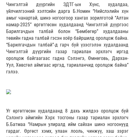
Чингэлтэй дүүргийн ЗДТГ-ын Хүнс, худалдаа,
үйлчилгээний хэлтсийн дарга Б.Номин “Нийслэлийн хүн
амыг чанартай, шинэ ногоогоор хангах зорилготой “Алтан
намар-2025” өргөтгөсөн худалдаанд Чингэлтэй дүүргээс
Барилгачдын талбай болон “Бөмбөгөр” худалдааны
төвийн гадна талбай гэсэн хоёр байршилд оролцож байна.
“Барилгачдын талбай”-д гарч буй үзэсгэлэн худалдаанд
Чингэлтэй дүүргийн газар тариалан эрхлэгч иргэд
оролцож байгаагаас гадна Сэлэнгэ, Өмнөговь, Дархан-
Уул, Хөвсгөл аймгаас иргэд, тариаланчид оролцож байна”
гэлээ.
Уг өргөтгөсөн худалдаанд 8 дахь жилдээ оролцож буй
Сэлэнгэ аймгийн Хэрх тосгоны газар тариалан эрхлэгч
Б.Батмаа “Намрын улиралд ийм сайхан шинэ ногоонууд
гардаг. Өргөст хэмх, улаан лооль, чинжүү, хаш зэрэг