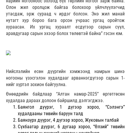
нарийн ногооноос эхлээд бүх төрлийн ногоог зарж байна.
Олон жил оролцож байгаа болохоор үйлчлүүлэгчид
утасдаж, эрж сураад ч ирдэг болсон. Энэ жил манай
нутагт хур бороо бага орсон учраас ургац оройтож
хураасан. Их ургац хураалт есдүгээр сарын сүүл,
аравдугаар сарын эхээр болох төлөвтэй байна” гэсэн юм.
Нийслэлийн есөн дүүргийн хэмжээнд намрын шинэ
ногооны үзэсгэлэн худалдааг арваннэгдүгээр сарын 1-
нийг хүртэл зохион байгуулна.
Өнөөдрийн байдлаар “Алтан намар-2025” өргөтгөсөн
худалдаа дараах долоон байршилд дэлгэгджээ.
Баянгол дүүрэг, 1 дүгээр хороо, “Сэлэнгэ”
худалдааны төвийн баруун талд
Баянзүрх дүүрэг, 4 дүгээр хороо, Жуковын талбай
Сүхбаатар дүүрэг, 6 дугаар хороо, “Өлзий” төвийн