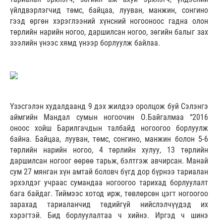
үйлдвэрлэгчид төмс, байцаа, лууван, манжин, сонгино
гээд өргөн хэрэглээний хүнсний ногооноос гадна олон
төрлийн нарийн ногоо, даршилсан ногоо, зөгийн балыг зах
зээлийн үнээс хямд үнээр борлуулж байлаа.
Үзэсгэлэн худалдаанд 9 дэх жилдээ оролцож буй Сэлэнгэ
аймгийн Мандал сумын ногоочин О.Байгалмаа “2016
оноос хойш Барилгачдын талбайд ногоогоо борлуулж
байна. Байцаа, лууван, төмс, сонгино, манжин болон 5-6
төрлийн нарийн ногоо, 4 төрлийн хулуу, 13 төрлийн
даршилсан ногоог өөрөө тарьж, бэлтгэж авчирсан. Манай
сум 27 мянган хүн амтай боловч бүгд дор бүрнээ тариалан
эрхэлдэг учраас сумандаа ногоогоо тарихад борлуулалт
бага байдаг. Тиймээс хотод ирж, төвлөрсөн цэгт ногоогоо
зарахад тариаланчид төдийгүй нийслэлчүүдэд их
хэрэгтэй. Бид борлуулалтаа ч хийнэ. Иргэд ч шинэ