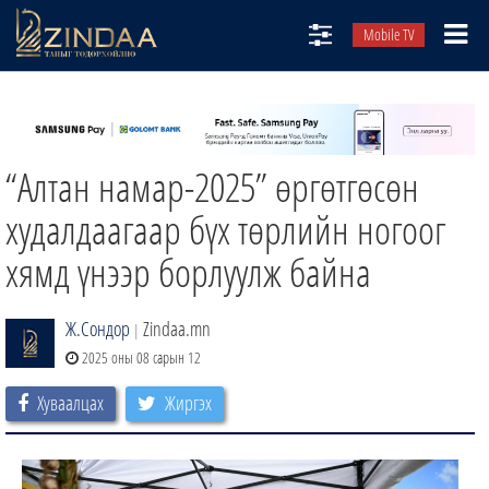
Mobile TV
НИЙТЛЭЛЧИД
ТВ8
“Алтан намар-2025” өргөтгөсөн
ӨГЛӨӨНИЙ СОНИН
АУДИО ЗОХИОЛ
худалдаагаар бүх төрлийн ногоог
ЗИНДАА СЭТГҮҮЛ
хямд үнээр борлуулж байна
Ж.Сондор
Zindaa.mn
|
2025 оны 08 сарын 12
Хуваалцах
Жиргэх