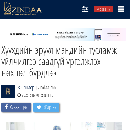
Mobile TV
НИЙТЛЭЛЧИД
ТВ8
Хүүхдийн эрүүл мэндийн тусламж
ӨГЛӨӨНИЙ СОНИН
АУДИО ЗОХИОЛ
үйлчилгээ саадгүй үргэлжлэх
ЗИНДАА СЭТГҮҮЛ
нөхцөл бүрдлээ
Ж.Сондор
Zindaa.mn
|
2025 оны 08 сарын 15
Хуваалцах
Жиргэх