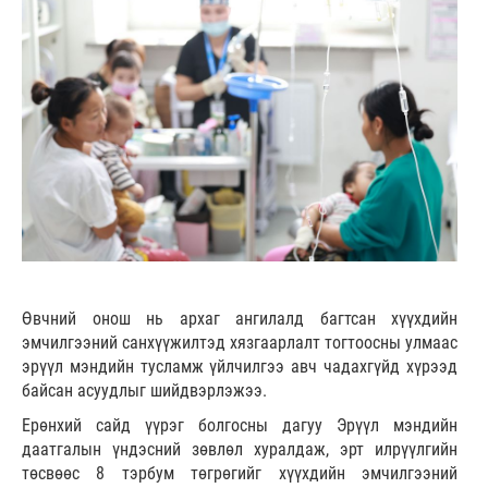
Өвчний онош нь архаг ангилалд багтсан хүүхдийн
эмчилгээний санхүүжилтэд хязгаарлалт тогтоосны улмаас
эрүүл мэндийн тусламж үйлчилгээ авч чадахгүйд хүрээд
байсан асуудлыг шийдвэрлэжээ.
Ерөнхий сайд үүрэг болгосны дагуу Эрүүл мэндийн
даатгалын үндэсний зөвлөл хуралдаж, эрт илрүүлгийн
төсвөөс 8 тэрбум төгрөгийг хүүхдийн эмчилгээний