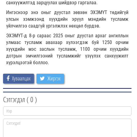
санхүүжилтэд зарцуулах шийдвэр гаргалаа.
Ингэснээр энэ оныг дуустал зөвхөн ЭХЭМҮТ төдийгүй
улсын хэмжээнд хүүхдийн эрүүл мэндийн тусламж
үйлчилгээ саадгүй үргэлжлэх нөхцөл бүрдэв.
ЭХЭМҮТ-д 8-р сараас 2025 оныг дуустал архаг ангиллын
улмаас тусламж авахаар хүлээгдэж буй 1250 орчим
хүүхдийн мэс заслын тусламж, 1100 орчим хүүхдийн
дотрын эмчилгээний тусламжийг үзүүлэх санхүүжилт
хүрэлцээтэй боллоо.
Хуваалцах
Жиргэх
Сэтгэгдэл (
0
)