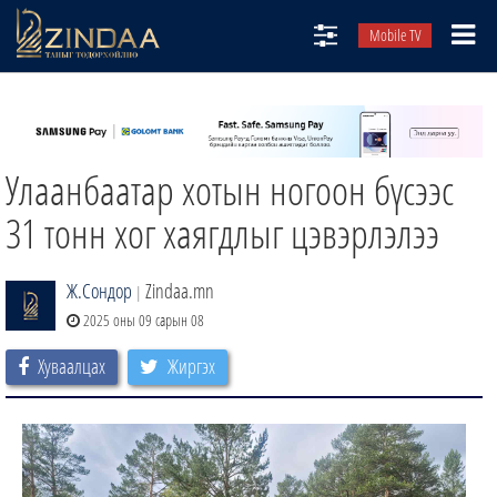
Mobile TV
НИЙТЛЭЛЧИД
ТВ8
Улаанбаатар хотын ногоон бүсээс
ӨГЛӨӨНИЙ СОНИН
АУДИО ЗОХИОЛ
31 тонн хог хаягдлыг цэвэрлэлээ
ЗИНДАА СЭТГҮҮЛ
Ж.Сондор
Zindaa.mn
|
2025 оны 09 сарын 08
Хуваалцах
Жиргэх