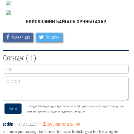
НИЙСЛЭЛИЙН БАЙГАЛЬ ОРЧНЫ ГАЗАР
Хуваалцах
Жиргэх
Сэтгэгдэл (
1
)
Сэтгэгдэл бичихдээ хууль зүйн болон ёс суртахууны хэм хэмжээг хүндэтгэнэ үү. Хэм
Илгээх
хэмжээг зөрчсөн сэтгэгдэлийг админ устгах эрхтэй.
zochin
(1.73.153.234)
2025 оны 09 сарын 08
ard tumen ymar archaagui bna\nengej eh nutagtaa ha durtai gazar hog haydag irgeded