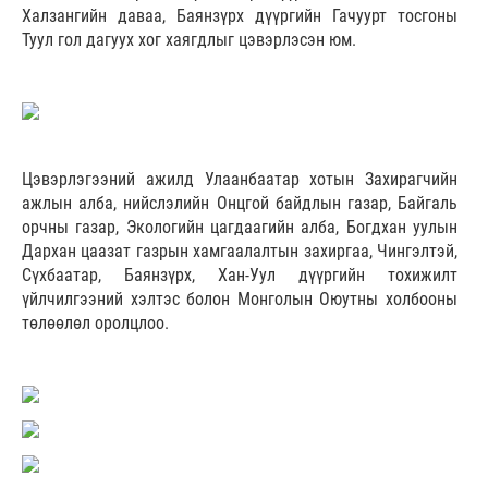
Халзангийн даваа, Баянзүрх дүүргийн Гачуурт тосгоны
Туул гол дагуух хог хаягдлыг цэвэрлэсэн юм.
Цэвэрлэгээний ажилд Улаанбаатар хотын Захирагчийн
ажлын алба, нийслэлийн Онцгой байдлын газар, Байгаль
орчны газар, Экологийн цагдаагийн алба, Богдхан уулын
Дархан цаазат газрын хамгаалалтын захиргаа, Чингэлтэй,
Сүхбаатар, Баянзүрх, Хан-Уул дүүргийн тохижилт
үйлчилгээний хэлтэс болон Монголын Оюутны холбооны
төлөөлөл оролцлоо.