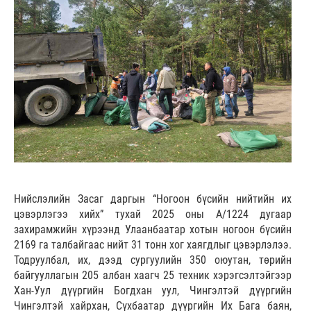
Нийслэлийн Засаг даргын “Ногоон бүсийн нийтийн их
цэвэрлэгээ хийх” тухай 2025 оны А/1224 дугаар
захирамжийн хүрээнд Улаанбаатар хотын ногоон бүсийн
2169 га талбайгаас нийт 31 тонн хог хаягдлыг цэвэрлэлээ.
Тодруулбал, их, дээд сургуулийн 350 оюутан, төрийн
байгууллагын 205 албан хаагч 25 техник хэрэгсэлтэйгээр
Хан-Уул дүүргийн Богдхан уул, Чингэлтэй дүүргийн
Чингэлтэй хайрхан, Сүхбаатар дүүргийн Их Бага баян,