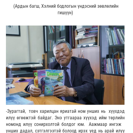
(Ардын багш, Хэлний бодлогын үндэсний зөвлөлийн
гишүүн)
-Зурагтай, товч харилцан яриатай ном унших нь хүүхдэд
илүү өгөөжтэй байдаг. Энэ утгаараа хүүхэд ийм төрлийн
номонд илүү сонирхолтой болдог юм. Аажмаар ингэж
унших дадал, сэтгэлгээтэй болоод ирэх үед нь арай илүү