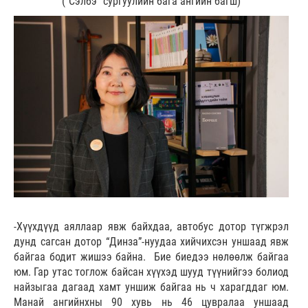
("Сэлбэ" сургуулийн бага ангийн багш)
-Хүүхдүүд аяллаар явж байхдаа, автобус дотор түгжрэл
дунд сагсан дотор “Динза”-нуудаа хийчихсэн уншаад явж
байгаа бодит жишээ байна. Бие биедээ нөлөөлж байгаа
юм. Гар утас тоглож байсан хүүхэд шууд түүнийгээ болиод
найзыгаа дагаад хамт уншиж байгаа нь ч харагддаг юм.
Манай ангийнхны 90 хувь нь 46 цувралаа уншаад