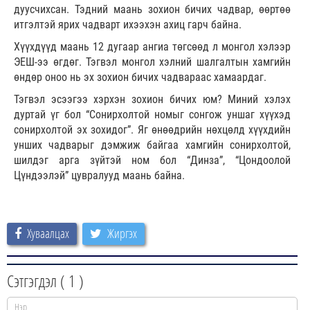
дуусчихсан. Тэдний маань зохион бичих чадвар, өөртөө
итгэлтэй ярих чадварт ихээхэн ахиц гарч байна.
Хүүхдүүд маань 12 дугаар ангиа төгсөөд л монгол хэлээр
ЭЕШ-ээ өгдөг. Тэгвэл монгол хэлний шалгалтын хамгийн
өндөр оноо нь эх зохион бичих чадвараас хамаардаг.
Тэгвэл эсээгээ хэрхэн зохион бичих юм? Миний хэлэх
дуртай үг бол “Сонирхолтой номыг сонгож уншаг хүүхэд
сонирхолтой эх зохидог”. Яг өнөөдрийн нөхцөлд хүүхдийн
унших чадварыг дэмжиж байгаа хамгийн сонирхолтой,
шилдэг арга зүйтэй ном бол “Динза”, “Цондоолой
Цүндээлэй” цувралууд маань байна.
Хуваалцах
Жиргэх
Сэтгэгдэл (
1
)