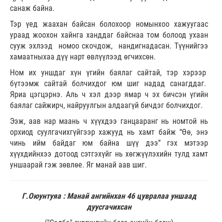
санаж байна.
Тэр үед жаахан байсан болохоор номынхоо хажуугаас
ураад жоохон хайнга ханддаг байснаа том болоод ухаан
сууж эхлээд номоо скочдож, нандигнадасан. Түүнийгээ
хамаатныхаа дүү нарт өвлүүлээд өгчихсөн.
Ном их уншдаг хүн үгийн баялаг сайтай, тэр хэрээр
бүтээмж сайтай болчихдог юм шиг надад санагддаг.
Яриа цэгцэрнэ. Аль ч хэл дээр ямар ч эх бичсэн үгийн
баялаг сайжирч, найруулгын алдаагүй бичдэг болчихдог.
Ээж, аав нар маань ч хүүхдээ ганцааранг нь номтой нь
орхиод суулгачихгүйгээр хажууд нь хамт байж “Өө, энэ
чинь ийм байдаг юм байна шүү дээ” гэх мэтээр
хүүхдийнхээ дотоод сэтгэхүйг нь хөгжүүлэхийн тулд хамт
уншаарай гэж зөвлөе. Яг манай аав шиг.
Г.Оюунтуяа : Манай ангийнхан 46 цувралаа уншаад
дуусгачихсан