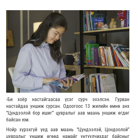
-Би хоёр настайгаасаа үсэг сурч эхэлсэн. Гурван
настайдаа уншиж сурсан. Одоогоос 13 жилийн өмнө анх
“Цүндээлэй бор ишиг” цувралыг аав маань уншиж өгдөг
байсан юм.
Нойр хүрэхгүй үед аав маань “Цүндээлэй, Цондоолой”
цувралыг уншиж өгөөд намайг унтуулчихдаг байсныг