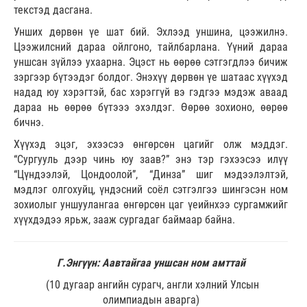
текстэд дасгана.
Унших дөрвөн үе шат бий. Эхлээд уншина, цээжилнэ.
Цээжилсний дараа ойлгоно, тайлбарлана. Үүний дараа
уншсан зүйлээ ухаарна. Эцэст нь өөрөө сэтгэгдлээ бичиж
зэргээр бүтээдэг болдог. Энэхүү дөрвөн үе шатаас хүүхэд
надад юу хэрэгтэй, бас хэрэггүй вэ гэдгээ мэдэж аваад
дараа нь өөрөө бүтэээ эхэлдэг. Өөрөө зохионо, өөрөө
бичнэ.
Хүүхэд эцэг, эхээсээ өнгөрсөн цагийг олж мэддэг.
“Сургууль дээр чинь юу заав?” энэ тэр гэхээсээ илүү
“Цүндээлэй, Цондоолой”, “Динза” шиг мэдээлэлтэй,
мэдлэг олгохуйц, үндэсний соёл сэтгэлгээ шингэсэн ном
зохиолыг уншуулангаа өнгөрсөн цаг үеийнхээ сургамжийг
хүүхдэдээ ярьж, зааж сургадаг баймаар байна.
Г.Энгүүн: Аавтайгаа уншсан ном амттай
(10 дугаар ангийн сурагч, англи хэлний Улсын
олимпиадын аварга)