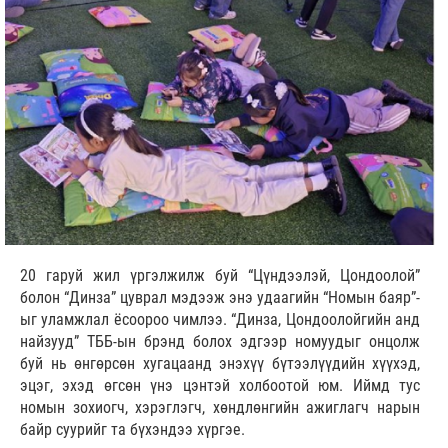
20 гаруй жил үргэлжилж буй “Цүндээлэй, Цондоолой”
болон “Динза” цуврал мэдээж энэ удаагийн “Номын баяр”-
ыг уламжлал ёсоороо чимлээ. “Динза, Цондоолойгийн анд
найзууд” ТББ-ын брэнд болох эдгээр номуудыг онцолж
буй нь өнгөрсөн хугацаанд энэхүү бүтээлүүдийн хүүхэд,
эцэг, эхэд өгсөн үнэ цэнтэй холбоотой юм. Иймд тус
номын зохиогч, хэрэглэгч, хөндлөнгийн ажиглагч нарын
байр суурийг та бүхэндээ хүргэе.