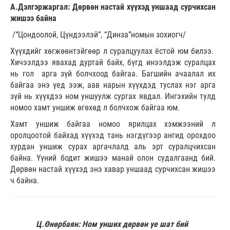
А.Дэлгэржаргал: Дөрвөн настай хүүхэд уншаад сурчихсан
жишээ байна
/“Цондоолой, Цүндээлэй”, “Динза”номын зохиогч/
Хүүхдийг хөгжөөнтэйгөөр л суралцуулах ёстой юм билээ.
Хичээлдээ явахад дуртай байх, бүгд инээлдэж суралцах
нь гол арга зүй болчхоод байгаа. Багшийн ачаалал их
байгаа энэ үед ээж, аав нарын хүүхдэд туслах нэг арга
зүй нь хүүхдээ ном уншуулж сургах явдал. Ингэхийн тулд
номоо хамт уншиж өгөхөд л болчхож байгаа юм.
Хамт уншиж байгаа номоо ярилцах хэмжээний л
оролцоотой байхад хүүхэд тань нэгдүгээр ангид орохдоо
хурдан уншиж сурах аргачлалд аль эрт суралцчихсан
байна. Үүний бодит жишээ манай олон судалгаанд бий.
Дөрвөн настай хүүхэд энэ хавар уншаад сурчихсан жишээ
ч байна.
Ц.Өнөрбаян: Ном унших дөрвөн үе шат бий