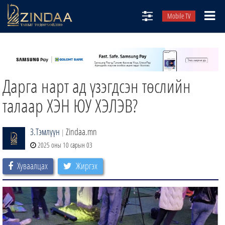
Mobile TV
НИЙТЛЭЛЧИД
ТВ8
Дарга нарт ад үзэгдсэн төслийн
ӨГЛӨӨНИЙ СОНИН
АУДИО ЗОХИОЛ
талаар ХЭН ЮУ ХЭЛЭВ?
ЗИНДАА СЭТГҮҮЛ
З.Тэмлүүн
Zindaa.mn
|
2025 оны 10 сарын 03
Хуваалцах
Жиргэх