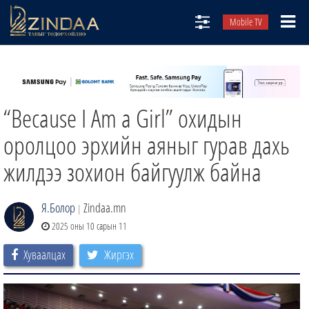
Mobile TV
НИЙТЛЭЛЧИД
ТВ8
“Because I Am a Girl” охидын
ӨГЛӨӨНИЙ СОНИН
АУДИО ЗОХИОЛ
оролцоо эрхийн аяныг гурав дахь
ЗИНДАА СЭТГҮҮЛ
жилдээ зохион байгуулж байна
Я.Болор
Zindaa.mn
|
2025 оны 10 сарын 11
Хуваалцах
Жиргэх