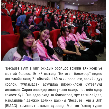
“Because I Am a Girl” охидын оролцоо эрхийн аян хоёр үе
шаттай боллоо. Эхний шатанд “Би охин болохоор” видео
илтгэлийн аянд 21 аймгийн 160 охин оролцож, өөрийн дуу
хоолой, тулгамдсан асуудлаа илэрхийлсэн бүтээлүүд
илгээсэн. Харин өнөөдөр олон улсын охидын эрхийн өдөр
тохиож буй. Энэ өдөр охидын боловсрол, эрх тэгш байдал,
манлайллыг дэмжих дэлхий дахины “Because I Am a Girl”
(BIAAG) кампанит ажлын хүрээнд Монгол Улсад гурав