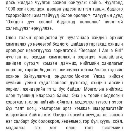
дахь жилдээ чуулган зохион байгуулж байна. Чуулганд
1000 охин оролцож, дөрвөн үндсэн илтгэл тавьж, бодлого
тодорхойлогч эмэгтэйчүүд болон оролцогч талуудын дунд
“Охидын дуу хоолой бодлогод нөлөөлнө” нээлттэй
хэлэлцүүлэг өрнүүллээ.
Олон талын оролцоотой уг чуулганаар охидын эрхийг
хамгаалах үр нөлөөтэй бодлого, шийдвэр гаргахад охидын
оролцоог нэмэгдүүлэх зорилготой. “Because I Am a Girl”
чуулган нь охидыг хамгаалахын зэрэгцээ манлайлагч,
шийдэл бүтээгч хэмээн дэмжих, нийгмийн хандлагыг
өөрчлөх, төрийн бодлогыг шинэчлэх алхам болно гэдгийг
зохион байгуулагчид онцоллоо.Монгол Улсад хийсэн
сүүлийн үеийн судалгаанаас дүгнэхэд охидын эрхийн
зөрчил, жендэрийн тэгш бус байдал Монголын нийгэмд
олон түвшинд илэрсээр байна. Энэ нь төрийн бодлогын
хэрэгжилт, олон нийтийн ойлголт, мэдээлэл түгээлт зэрэг
бүх талт цогц, хамтарсан арга хэмжээ шаардлагатайг
илэрхийлж байгаа юм. Охидын эрхийн асуудал нь зөвхөн
нэг салбарт бус боловсрол, хөдөлмөр, гэр бүл, хууль, соёл,
мэдээлэл гэх мэт олон талт системийн