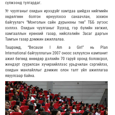
сүлжээнд тулгардаг.
Уг чуулганыг охидын ирээдүйг хамтдаа шийдэх нийгмийн
хөдөлгөөн болгон өрнүүлэхээ санаачлан, зохион
байгуулагч “Монголын сайн дурынхны төв” ТББ зүгээс
хэллээ. Охидын чуулганыг Хүүхэд, гэр бүлийн хөгжил,
хамгааллын ерөнхий газар, нийслэлийн Засаг даргын
Тамгын газар дэмжин ажиллалаа.
Ташрамд, “Because I Am a Girl” нь Plan
International байгууллагын 2007 оноос эхлүүлсэн кампанит
ажил бөгөөд өнөөдөр дэлхийн 70 гаруй оронд боловсрол,
жендэрт суурилсан хүчирхийллээс урьдчилан сэргийлэх,
охидын манлайллыг дэмжих олон талт үйл ажиллагаа
явуулсаар байна.