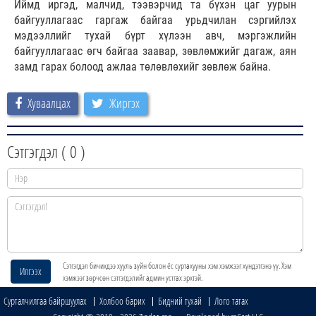
Иймд иргэд, малчид, тээвэрчид та бүхэн цаг уурын
байгууллагаас гаргаж байгаа урьдчилан сэргийлэх
мэдээллийг тухай бүрт хүлээн авч, мэргэжлийн
байгууллагаас өгч байгаа заавар, зөвлөмжийг дагаж, аян
замд гарах болоод ажлаа төлөвлөхийг зөвлөж байна.
Хуваалцах
Жиргэх
Сэтгэгдэл (
0
)
Сэтгэгдэл бичихдээ хууль зүйн болон ёс суртахууны хэм хэмжээг хүндэтгэнэ үү. Хэм
Илгээх
хэмжээг зөрчсөн сэтгэгдэлийг админ устгах эрхтэй.
Сурталчилгаа байршуулах
Холбоо барих
Бидний тухай
Лого татах