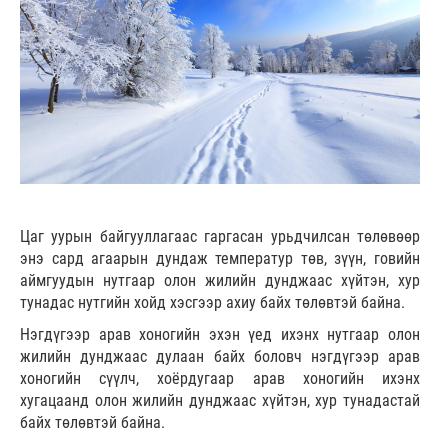
Цаг уурын байгууллагаас гаргасан урьдчилсан төлөвөөр
энэ сард агаарын дундаж температур төв, зүүн, говийн
аймгуудын нутгаар олон жилийн дунджаас хүйтэн, хур
тунадас нутгийн хойд хэсгээр ахиу байх төлөвтэй байна.
Нэгдүгээр арав хоногийн эхэн үед ихэнх нутгаар олон
жилийн дунджаас дулаан байх боловч нэгдүгээр арав
хоногийн сүүлч, хоёрдугаар арав хоногийн ихэнх
хугацаанд олон жилийн дунджаас хүйтэн, хур тунадастай
байх төлөвтэй байна.