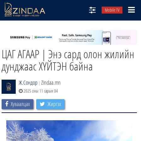
Mobile TV
НИЙТЛЭЛЧИД
ТВ8
ЦАГ АГААР | Энэ сард олон жилийн
ӨГЛӨӨНИЙ СОНИН
АУДИО ЗОХИОЛ
дунджаас ХҮЙТЭН байна
ЗИНДАА СЭТГҮҮЛ
Ж.Сондор
Zindaa.mn
|
2025 оны 11 сарын 04
Хуваалцах
Жиргэх