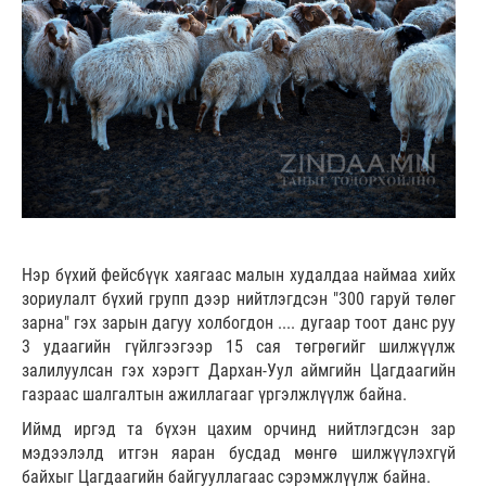
Нэр бүхий фейсбүүк хаягаас малын худалдаа наймаа хийх
зориулалт бүхий групп дээр нийтлэгдсэн "300 гаруй төлөг
зарна" гэх зарын дагуу холбогдон .... дугаар тоот данс руу
3 удаагийн гүйлгээгээр 15 сая төгрөгийг шилжүүлж
залилуулсан гэх хэрэгт Дархан-Уул аймгийн Цагдаагийн
газраас шалгалтын ажиллагааг үргэлжлүүлж байна.
Иймд иргэд та бүхэн цахим орчинд нийтлэгдсэн зар
мэдээлэлд итгэн яаран бусдад мөнгө шилжүүлэхгүй
байхыг Цагдаагийн байгууллагаас сэрэмжлүүлж байна.