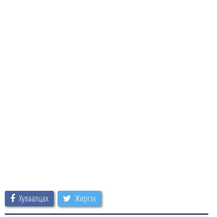
Хуваалцах
Жиргэх