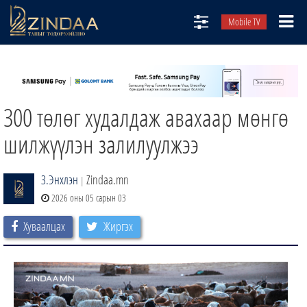
Mobile TV
НИЙТЛЭЛЧИД
ТВ8
300 төлөг худалдаж авахаар мөнгө
ӨГЛӨӨНИЙ СОНИН
АУДИО ЗОХИОЛ
шилжүүлэн залилуулжээ
ЗИНДАА СЭТГҮҮЛ
З.Энхлэн
Zindaa.mn
|
2026 оны 05 сарын 03
Хуваалцах
Жиргэх