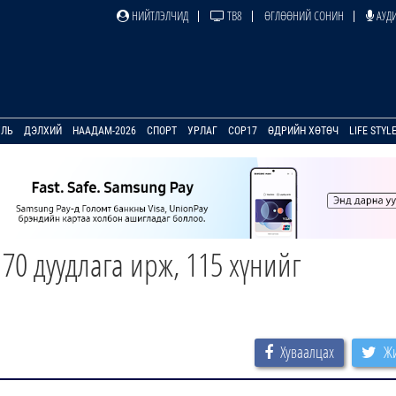
НИЙТЛЭЛЧИД
ТВ8
ӨГЛӨӨНИЙ СОНИН
АУДИ
УЛЬ
ДЭЛХИЙ
НААДАМ-2026
СПОРТ
УРЛАГ
COP17
ӨДРИЙН ХӨТӨЧ
LIFE STYL
70 дуудлага ирж, 115 хүнийг
Хуваалцах
Жи