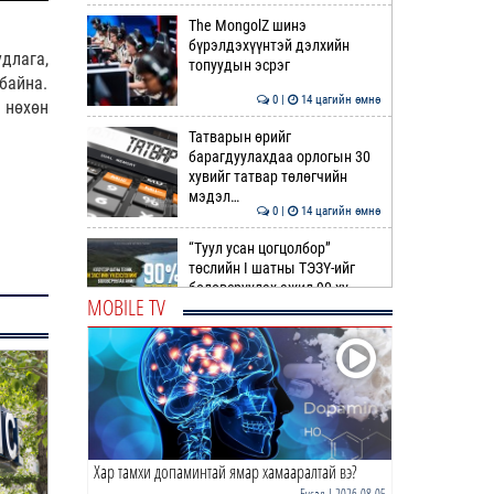
The MongolZ шинэ
бүрэлдэхүүнтэй дэлхийн
длага,
топуудын эсрэг
байна.
0 |
14 цагийн өмнө
 нөхөн
Татварын өрийг
барагдуулахдаа орлогын 30
хувийг татвар төлөгчийн
мэдэл…
0 |
14 цагийн өмнө
“Туул усан цогцолбор”
төслийн I шатны ТЭЗҮ-ийг
боловсруулах ажил 90 ху…
MOBILE TV
0 |
15 цагийн өмнө
Нийслэлийн иргэдийн
Төлөөлөгчдийн Хурлын
Ээлжит VIII хуралдаан
эхэллээ
0 |
15 цагийн өмнө
Хар тамхи допаминтай ямар хамааралтай вэ?
ТОО | Гадаад валютын нөөц
7.9 тэрбум ам.доллар давлаа
Бусад
| 2026-08-05