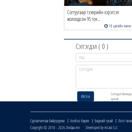
Согтуугаар тээврийн хэрэгсэл
жолоодсон 95 тох…
18 цагийн өмнө
Сэтгэгдэл (
0
)
Сэтгэгдэл бичихдэ
Илгээх
эрхтэй.
Сурталчилгаа байршуулах
Холбоо барих
Бидний тухай
Лого тата
Copyright © 2010 - 2026 Zindaa.mn Developed by mCast LLC