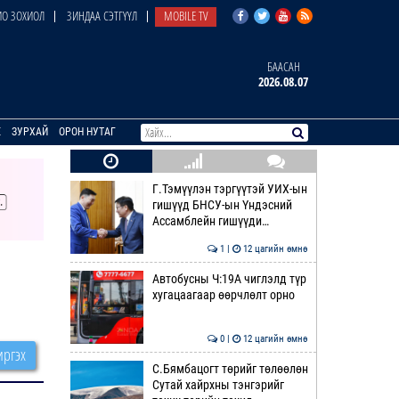
О ЗОХИОЛ
ЗИНДАА СЭТГҮҮЛ
MOBILE TV
БААСАН
2026.08.07
E
ЗУРХАЙ
ОРОН НУТАГ
Г.Тэмүүлэн тэргүүтэй УИХ-ын
гишүүд БНСУ-ын Үндэсний
Ассамблейн гишүүди…
1 |
12 цагийн өмнө
Автобусны Ч:19А чиглэлд түр
хугацаагаар өөрчлөлт орно
0 |
12 цагийн өмнө
ргэх
С.Бямбацогт төрийг төлөөлөн
Сутай хайрхны тэнгэрийг