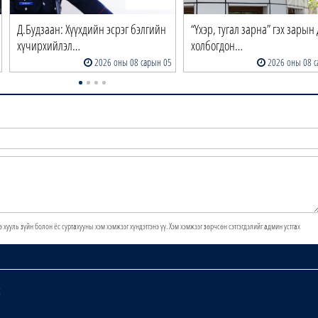
Д.Будзаан: Хүүхдийн эсрэг бэлгийн
“Үхэр, тугал зарна” гэх зарын 
хүчирхийлэл…
холбогдон…
2026 оны 08 сарын 05
2026 оны 08 с
э хууль зүйн болон ёс суртахууны хэм хэмжээг хүндэтгэнэ үү. Хэм хэмжээг зөрчсөн сэтгэгдэлийг админ устгах
х