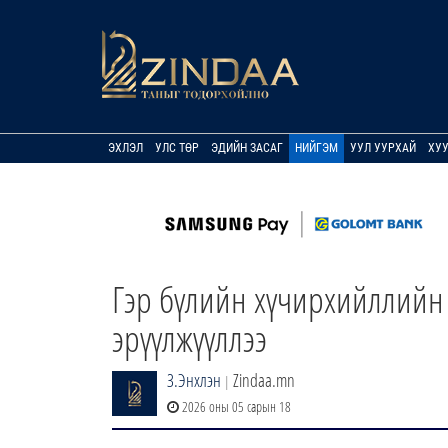
ЭХЛЭЛ
УЛС ТӨР
ЭДИЙН ЗАСАГ
НИЙГЭМ
УУЛ УУРХАЙ
ХУ
Гэр бүлийн хүчирхийллийн 
эрүүлжүүллээ
З.Энхлэн
Zindaa.mn
|
2026 оны 05 сарын 18