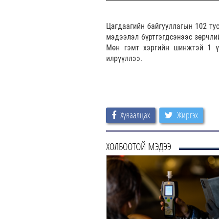
Цагдаагийн байгууллагын 102 тус
мэдээлэл бүртгэгдсэнээс зөрчли
Мөн гэмт хэргийн шинжтэй 1 үй
илрүүллээ.
Хуваалцах
Жиргэх
ХОЛБООТОЙ МЭДЭЭ