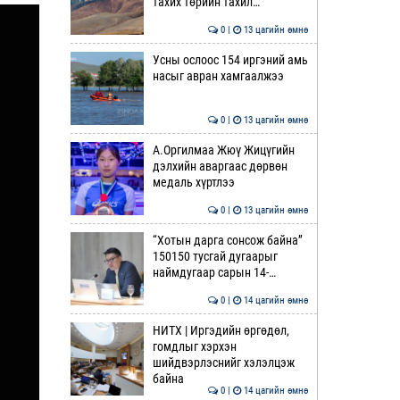
тахих төрийн тахил…
0 |
13 цагийн өмнө
Усны ослоос 154 иргэний амь
насыг авран хамгаалжээ
0 |
13 цагийн өмнө
А.Оргилмаа Жюү Жицүгийн
дэлхийн аваргаас дөрвөн
медаль хүртлээ
0 |
13 цагийн өмнө
“Хотын дарга сонсож байна”
150150 тусгай дугаарыг
наймдугаар сарын 14-…
0 |
14 цагийн өмнө
НИТХ | Иргэдийн өргөдөл,
гомдлыг хэрхэн
шийдвэрлэснийг хэлэлцэж
байна
0 |
14 цагийн өмнө