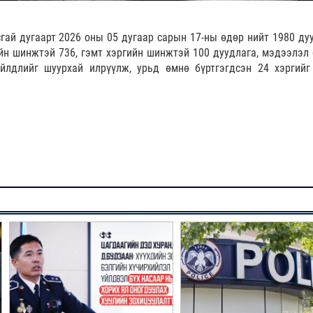
гай дугаарт 2026 оны 05 дугаар сарын 17-ны өдөр нийт 1980 дуу
йн шинжтэй 736, гэмт хэргийн шинжтэй 100 дуудлага, мэдээлэл 
лдлийг шуурхай илрүүлж, урьд өмнө бүртгэгдсэн 24 хэргийг