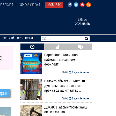
О ЗОХИОЛ
ЗИНДАА СЭТГҮҮЛ
MOBILE TV
БЯМБА
2026.08.08
E
ЗУРХАЙ
ОРОН НУТАГ
Барселона | Солилцоо
наймаа дагасан том
өөрчлөлт
0 |
8 цагийн өмнө
Сэлэнгэ аймагт 70 МВт-ын
дулааны цахилгаан станц
ирэх сард ашиглалтад …
ргэх
0 |
9 цагийн өмнө
ДОХИО | Газрын тосны ханш
өсөж эхэллээ