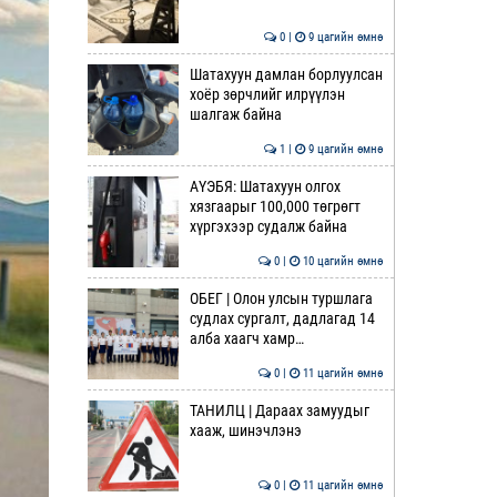
0 |
9 цагийн өмнө
Шатахуун дамлан борлуулсан
хоёр зөрчлийг илрүүлэн
шалгаж байна
1 |
9 цагийн өмнө
АҮЭБЯ: Шатахуун олгох
хязгаарыг 100,000 төгрөгт
хүргэхээр судалж байна
0 |
10 цагийн өмнө
ОБЕГ | Олон улсын туршлага
судлах сургалт, дадлагад 14
алба хаагч хамр…
0 |
11 цагийн өмнө
ТАНИЛЦ | Дараах замуудыг
хааж, шинэчлэнэ
0 |
11 цагийн өмнө