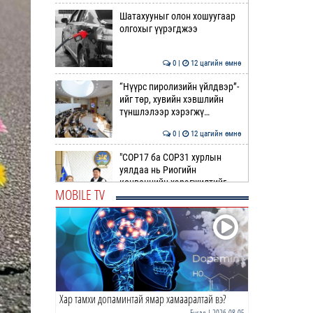
Шатахууныг олон хошуугаар
олгохыг үүрэгджээ
0 |
12 цагийн өмнө
“Нүүрс пиролизийн үйлдвэр”-
ийг төр, хувийн хэвшлийн
түншлэлээр хэрэгжү…
0 |
12 цагийн өмнө
"COP17 ба COP31 хурлын
уялдаа нь Риогийн
конвенцийн хэрэгжилтийг
MOBILE TV
ахиул…
0 |
13 цагийн өмнө
Монгол төрийн парадокс нь
шатахуун
0 |
13 цагийн өмнө
Хар тамхи допаминтай ямар хамааралтай вэ?
Б.Пүрэвдагва: Найман
салбарын 103 үйлчилгээний
Бусад
| 2026-08-05