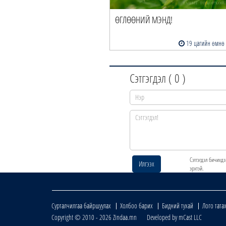
ӨГЛӨӨНИЙ МЭНД!
19 цагийн өмнө
Сэтгэгдэл (
0
)
Сэтгэгдэл бичихдэ
Илгээх
эрхтэй.
Сурталчилгаа байршуулах
Холбоо барих
Бидний тухай
Лого тата
Copyright © 2010 - 2026 Zindaa.mn Developed by mCast LLC