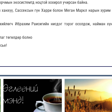
 орчмын экосистемтд ноцтой хохирол учирсан байна.
 ханхүү, Сассексын гүн Харри болон Меган Маркл нарын хурим 
ийлөгч Ибрахим Раисигийн нисдэг тэрэг осолдож, найман хү
лаг төгөлдөр болно
сье!