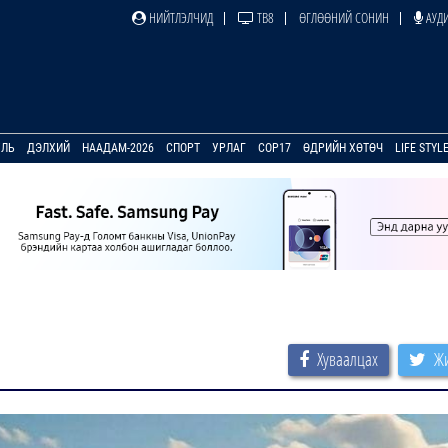
НИЙТЛЭЛЧИД
ТВ8
ӨГЛӨӨНИЙ СОНИН
АУДИ
УЛЬ
ДЭЛХИЙ
НААДАМ-2026
СПОРТ
УРЛАГ
COP17
ӨДРИЙН ХӨТӨЧ
LIFE STYL
Хуваалцах
Жи