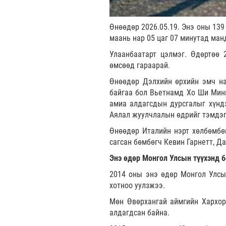
Өнөөдөр 2026.05.19. Энэ оны 139
маань нар 05 цаг 07 минутад ман
Улаанбаатарт цэлмэг. Өдөртөө 
өмсөөд гараарай.
Өнөөдөр Дэлхийн өрхийн эмч на
байгаа бол Вьетнамд Хо Ши Мини
амиа алдагсдын дурсгалыг хүндэ
Аялал жуулчлалын өдрийг тэмдэг
Өнөөдөр Италийн нэрт хөлбөмбө
сагсан бөмбөгч Кевин Гарнетт, Д
Энэ өдөр Монгол Улсын түүхэнд б
2014 оны энэ өдөр Монгол Улс
хотноо уулзжээ.
Мөн Өвөрхангай аймгийн Хархор
алдагдсан байна.