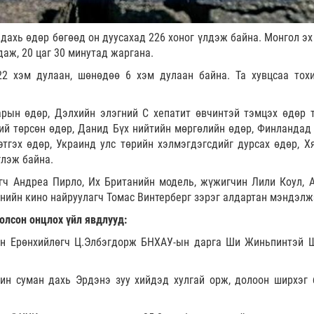
 дахь өдөр бөгөөд он дуусахад 226 хоног үлдэж байна. Монгол эх
даж, 20 цаг 30 минутад жаргана.
22 хэм дулаан, шөнөдөө 6 хэм дулаан байна. Та хувцсаа тох
рын өдөр, Дэлхийн элэгний С хепатит өвчинтэй тэмцэх өдөр 
й төрсөн өдөр, Данид Бүх нийтийн мөргөлийн өдөр, Финландад
тгэх өдөр, Украинд улс төрийн хэлмэгдэгсдийг дурсах өдөр, Х
лэж байна.
гч Андреа Пирло, Их Британийн модель, жүжигчин Лили Коул, 
анийн кино найруулагч Томас Винтерберг зэрэг алдартан мэндэлж
олсон онцлох үйл явдлууд:
ын Ерөнхийлөгч Ц.Элбэгдорж БНХАУ-ын дарга Ши Жиньпинтэй 
ин суман дахь Эрдэнэ зуу хийдэд хулгай орж, долоон ширхэг 