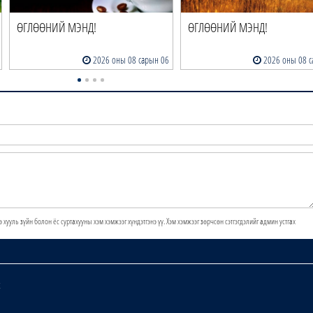
ӨГЛӨӨНИЙ МЭНД!
ӨГЛӨӨНИЙ МЭНД!
2026 оны 08 сарын 06
2026 оны 08 с
э хууль зүйн болон ёс суртахууны хэм хэмжээг хүндэтгэнэ үү. Хэм хэмжээг зөрчсөн сэтгэгдэлийг админ устгах
х