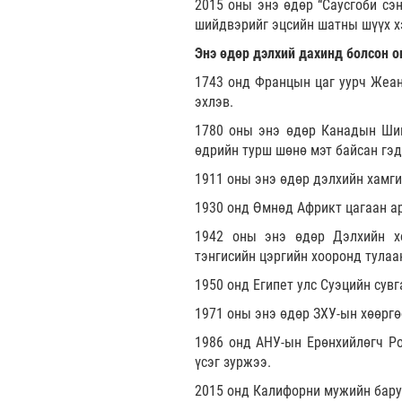
2015 оны энэ өдөр “Саусгоби сэн
шийдвэрийг эцсийн шатны шүүх х
Энэ өдөр дэлхий дахинд болсон о
1743 онд Францын цаг уурч Жеан
эхлэв.
1780 оны энэ өдөр Канадын Шин
өдрийн турш шөнө мэт байсан гэд
1911 оны энэ өдөр дэлхийн хамги
1930 онд Өмнөд Африкт цагаан ар
1942 оны энэ өдөр Дэлхийн х
тэнгисийн цэргийн хооронд тулаа
1950 онд Египет улс Суэцийн сув
1971 оны энэ өдөр ЗХУ-ын хөөргөс
1986 онд АНУ-ын Ерөнхийлөгч Ро
үсэг зуржээ.
2015 онд Калифорни мужийн баруу