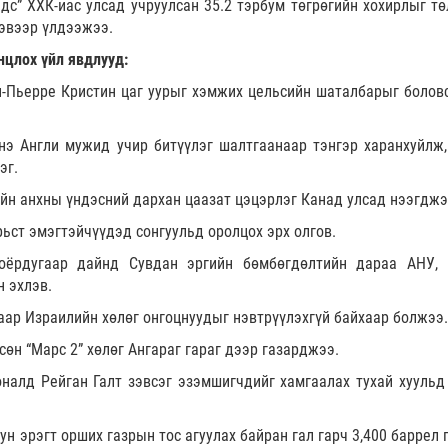
дс” ХХК-иас улсад учруулсан 35.2 тэрбум төгрөгийн хохирлыг тө
эвээр үлдээжээ.
нцлох үйл явдлууд:
-Пьерре Кристин цаг уурыг хэмжих цельсийн шаталбарыг болов
э Англи мужид учир битүүлэг шалтгаанаар тэнгэр харанхуйлж,
эг.
йн анхны үндэсний дархан цаазат цэцэрлэг Канад улсад нээгджэ
ьст эмэгтэйчүүдэд сонгуульд оролцох эрх олгов.
оёрдугаар дайнд Сувдан эргийн бөмбөгдөлтийн дараа АНУ,
н эхлэв.
гаар Израилийн хөлөг онгоцнуудыг нэвтрүүлэхгүй байхаар болжээ.
өн “Марс 2” хөлөг Ангараг гараг дээр газарджээ.
налд Рейган Галт зэвсэг эзэмшигчдийг хамгаалах тухай хуульд
н эрэгт орших газрын тос агуулах байран гал гарч 3,400 баррел 