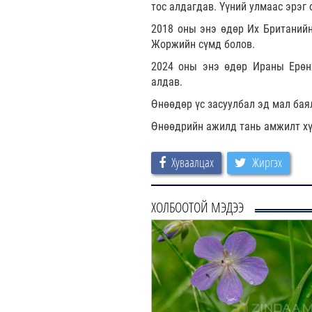
тос алдагдав. Үүний улмаас эрэг
2018 оны энэ өдөр Их Британийн
Жоржийн сүмд болов.
2024 оны энэ өдөр Ираны Ерөнх
алдав.
Өнөөдөр үс засуулбал эд мал бая
Өнөөдрийн ажилд тань амжилт хү
Хуваалцах
Жиргэх
ХОЛБООТОЙ МЭДЭЭ