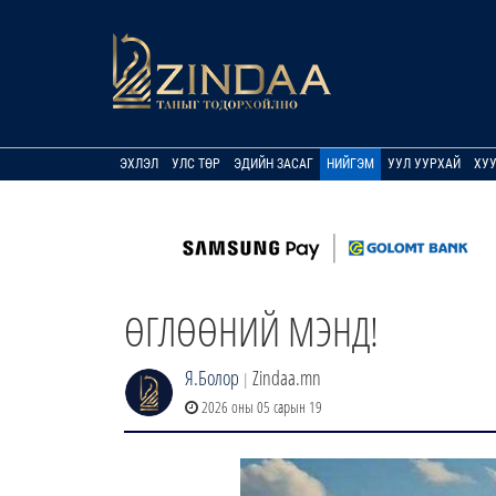
ЭХЛЭЛ
УЛС ТӨР
ЭДИЙН ЗАСАГ
НИЙГЭМ
УУЛ УУРХАЙ
ХУ
ӨГЛӨӨНИЙ МЭНД!
Я.Болор
Zindaa.mn
|
2026 оны 05 сарын 19