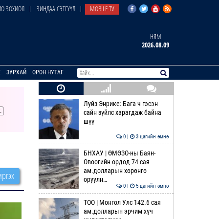
О ЗОХИОЛ
ЗИНДАА СЭТГҮҮЛ
MOBILE TV
НЯМ
2026.08.09
E
ЗУРХАЙ
ОРОН НУТАГ
Луйз Энрике: Бага ч гэсэн
сайн зүйлс харагдаж байна
шүү
0 |
3 цагийн өмнө
БНХАУ | ӨМӨЗО-ны Баян-
Овоогийн ордод 74 сая
ам.долларын хөрөнгө
ргэх
оруулн…
0 |
5 цагийн өмнө
ТОО | Монгол Улс 142.6 сая
ам.долларын эрчим хүч