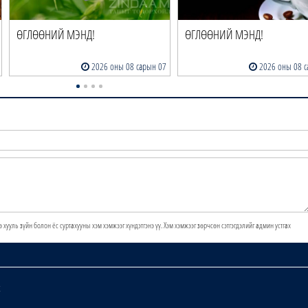
ӨГЛӨӨНИЙ МЭНД!
ӨГЛӨӨНИЙ МЭНД!
2026 оны 08 сарын 07
2026 оны 08 с
э хууль зүйн болон ёс суртахууны хэм хэмжээг хүндэтгэнэ үү. Хэм хэмжээг зөрчсөн сэтгэгдэлийг админ устгах
х