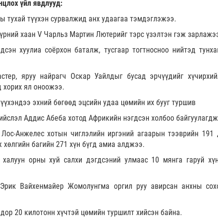
нцлох үйл явдлууд:
ы тухай түүхэн сурвалжид анх удаагаа тэмдэглэжээ.
үрний хаан V Чарльз Мартин Лютерийг тэрс үзэлтэн гэж зарлажэ
сэн хуулиа соёрхон баталж, тусгаар тогтносноо нийтэд тунха
стер, яруу найрагч Оскар Уайлдыг бусад эрчүүдийг хүчирхий
 хорих ял оноожээ.
түүхэндээ эхний бөгөөд эцсийн удаа цөмийн их бууг туршив
ийслэл Аддис Абеба хотод Африкийн нэгдсэн холбоо байгуулагдж
 Лос-Анжелес хотын чиглэлийн иргэний агаарын тээврийн 191 
 хөлгийн багийн 271 хүн бүгд амиа алджээ.
халуун орны хуй салхи дэгдсэний улмаас 10 мянга гаруй хү
Эрик Вайхенмайер Жомолунгма оргил руу авирсан анхны сох
дор 20 килотонн хүчтэй цөмийн туршилт хийсэн байна.