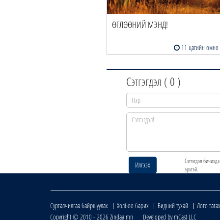
ӨГЛӨӨНИЙ МЭНД!
11 цагийн өмнө
Сэтгэгдэл (
0
)
Сэтгэгдэл бичихдэ
Илгээх
эрхтэй.
Сурталчилгаа байршуулах
Холбоо барих
Бидний тухай
Лого тата
Copyright © 2010 - 2026 Zindaa.mn Developed by mCast LLC