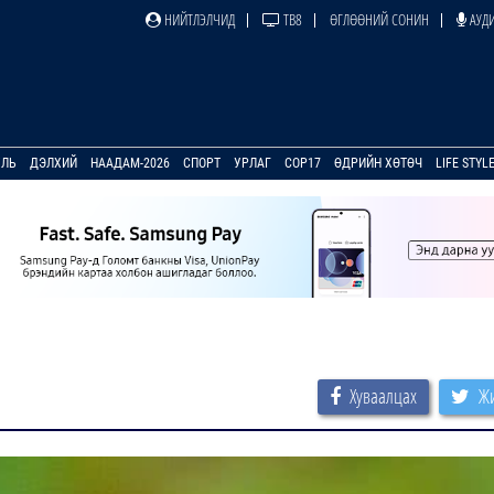
НИЙТЛЭЛЧИД
ТВ8
ӨГЛӨӨНИЙ СОНИН
АУДИ
УЛЬ
ДЭЛХИЙ
НААДАМ-2026
СПОРТ
УРЛАГ
COP17
ӨДРИЙН ХӨТӨЧ
LIFE STYL
Хуваалцах
Жи