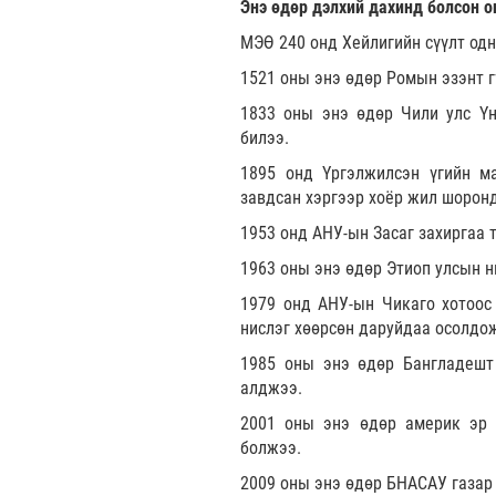
Энэ өдөр дэлхий дахинд болсон о
МЭӨ 240 онд Хейлигийн сүүлт одн
1521 оны энэ өдөр Ромын эзэнт г
1833 оны энэ өдөр Чили улс Үнд
билээ.
1895 онд Үргэлжилсэн үгийн ма
завдсан хэргээр хоёр жил шоронд
1953 онд АНУ-ын Засаг захиргаа 
1963 оны энэ өдөр Этиоп улсын н
1979 онд АНУ-ын Чикаго хотоос
нислэг хөөрсөн даруйдаа осолдож
1985 оны энэ өдөр Бангладешт 
алджээ.
2001 оны энэ өдөр америк эр 
болжээ.
2009 оны энэ өдөр БНАСАУ газар 