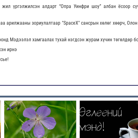
 жил үргэлжилсэн алдарт “Опра Уинфри шоу” албан ёсоор сү
аа арилжааны зориулалтаар "SpaceX" сансрын хөлөг хөөрч, Олон
оонд Мэдээлэл хамгаалах тухай нэгдсэн журам хүчин төгөлдөр б
хэн ирнэ
сье!