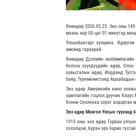
Өнөөдөр 2026.05.25. Энэ оны 145
маань нар 05 цаг 01 минутад ман
Улаанбаатарт үүлшинэ. Өдөртөө
өмсөөд гараарай.
Өнөөдөр Дэлхийн хөлбөмбөгийн ө
болсон хүүхдүүдийн өдөр, Олон
хувьсгалын өдөр, Иорданд Тусг
баяр, Туркменистанд Ашхабадын 
Энэ өдөр Америкийн кино зохиол
хамтлагийн гоцлол дуучин Клаус 
Конни Селлекка зэрэг алдартан 
Энэ өдөр Монгол Улсын түүхэнд б
1915 оны энэ өдөр Гурван улсын 
хэлэлцэж, бүрэн эрх барих тусгай