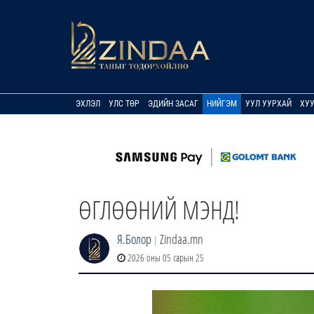
ЭХЛЭЛ
УЛС ТӨР
ЭДИЙН ЗАСАГ
НИЙГЭМ
УУЛ УУРХАЙ
ХУ
ӨГЛӨӨНИЙ МЭНД!
Я.Болор
Zindaa.mn
|
2026 оны 05 сарын 25