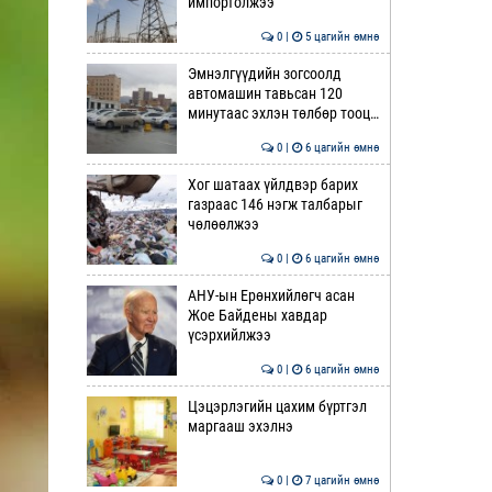
импортолжээ
0 |
5 цагийн өмнө
Эмнэлгүүдийн зогсоолд
автомашин тавьсан 120
минутаас эхлэн төлбөр тооц…
0 |
6 цагийн өмнө
Хог шатаах үйлдвэр барих
газраас 146 нэгж талбарыг
чөлөөлжээ
0 |
6 цагийн өмнө
АНУ-ын Ерөнхийлөгч асан
Жое Байдены хавдар
үсэрхийлжээ
0 |
6 цагийн өмнө
Цэцэрлэгийн цахим бүртгэл
маргааш эхэлнэ
0 |
7 цагийн өмнө