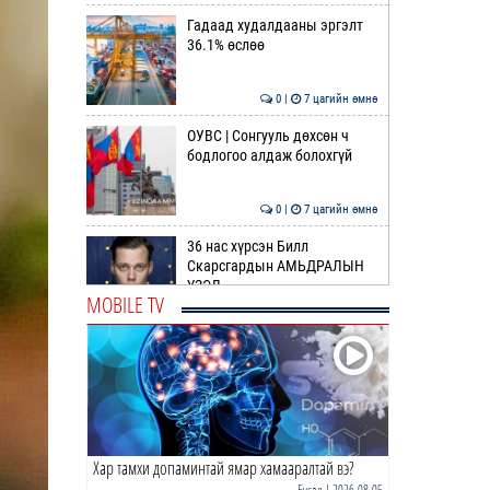
Гадаад худалдааны эргэлт
36.1% өслөө
0 |
7 цагийн өмнө
ОУВС | Сонгууль дөхсөн ч
бодлогоо алдаж болохгүй
0 |
7 цагийн өмнө
36 нас хүрсэн Билл
Скарсгардын АМЬДРАЛЫН
ҮЗЭЛ
MOBILE TV
0 |
9 цагийн өмнө
ӨРНИЙН ЗУРХАЙ |
Жинлүүрийнхний бүтээлч
байдал нэмэгдэнэ
0 |
10 цагийн өмнө
Хар тамхи допаминтай ямар хамааралтай вэ?
ӨГЛӨӨНИЙ МЭНД!
Бусад
| 2026-08-05