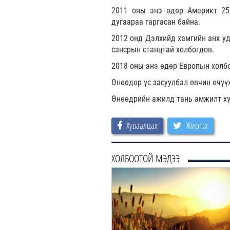
2011 оны энэ өдөр Америкт 25
дугаараа гаргасан байна.
2012 онд Дэлхийд хамгийн анх уд
сансрын станцтай холбогдов.
2018 оны энэ өдөр Европын холб
Өнөөдөр үс засуулбал өвчин өчүү
Өнөөдрийн ажилд тань амжилт хү
Хуваалцах
Жиргэх
ХОЛБООТОЙ МЭДЭЭ