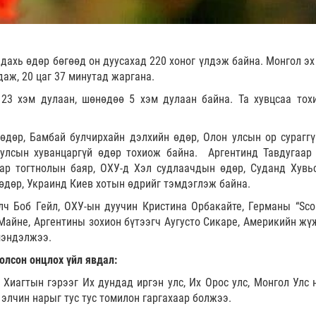
 дахь өдөр бөгөөд он дуусахад 220 хоног үлдэж байна. Монгол эх
даж, 20 цаг 37 минутад жаргана.
 23 хэм дулаан, шөнөдөө 5 хэм дулаан байна. Та хувцсаа тох
дөр, Бамбай булчирхайн дэлхийн өдөр, Олон улсын ор сураггү
 улсын хуванцаргүй өдөр тохиож байна. Аргентинд Тавдугаар
аар тогтнолын баяр, ОХУ-д Хэл судлаачдын өдөр, Суданд Хувь
өдөр, Украинд Киев хотын өдрийг тэмдэглэж байна.
ч Боб Гейл, ОХУ-ын дуучин Кристина Орбакайте, Германы “Scor
Майне, Аргентины зохион бүтээгч Аугусто Сикаре, Америкийн жү
мэндэлжээ.
олсон онцлох үйл явдал:
Хиагтын гэрээг Их дундад иргэн улс, Их Орос улс, Монгол Улс 
 элчин нарыг тус тус томилон гаргахаар болжээ.