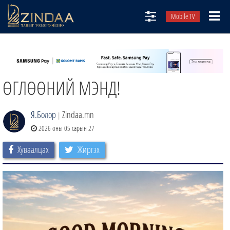
Mobile TV
НИЙТЛЭЛЧИД
ТВ8
ӨГЛӨӨНИЙ МЭНД!
ӨГЛӨӨНИЙ СОНИН
АУДИО ЗОХИОЛ
Я.Болор
Zindaa.mn
|
ЗИНДАА СЭТГҮҮЛ
2026 оны 05 сарын 27
Хуваалцах
Жиргэх