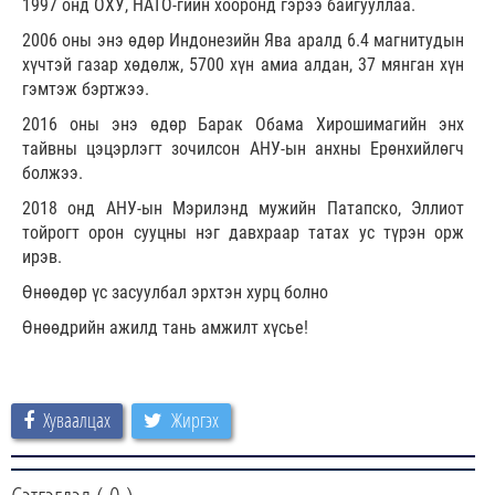
1997 онд ОХУ, НАТО-гийн хооронд гэрээ байгууллаа.
2006 оны энэ өдөр Индонезийн Ява аралд 6.4 магнитудын
хүчтэй газар хөдөлж, 5700 хүн амиа алдан, 37 мянган хүн
гэмтэж бэртжээ.
2016 оны энэ өдөр Барак Обама Хирошимагийн энх
тайвны цэцэрлэгт зочилсон АНУ-ын анхны Ерөнхийлөгч
болжээ.
2018 онд АНУ-ын Мэрилэнд мужийн Патапско, Эллиот
тойрогт орон сууцны нэг давхраар татах ус түрэн орж
ирэв.
Өнөөдөр үс засуулбал эрхтэн хурц болно
Өнөөдрийн ажилд тань амжилт хүсье!
Хуваалцах
Жиргэх