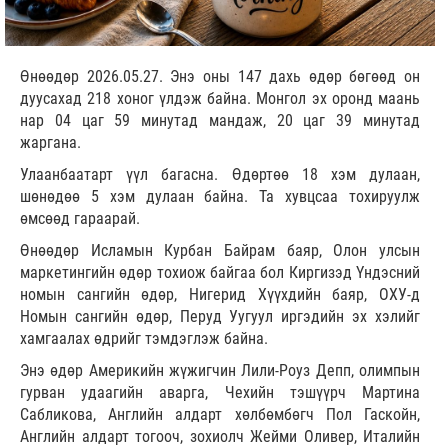
Өнөөдөр 2026.05.27. Энэ оны 147 дахь өдөр бөгөөд он
дуусахад 218 хоног үлдэж байна. Монгол эх оронд маань
нар 04 цаг 59 минутад мандаж, 20 цаг 39 минутад
жаргана.
Улаанбаатарт үүл багасна. Өдөртөө 18 хэм дулаан,
шөнөдөө 5 хэм дулаан байна. Та хувцсаа тохируулж
өмсөөд гараарай.
Өнөөдөр Исламын Курбан Байрам баяр, Олон улсын
маркетингийн өдөр тохиож байгаа бол Киргизэд Үндэсний
номын сангийн өдөр, Нигерид Хүүхдийн баяр, ОХУ-д
Номын сангийн өдөр, Перуд Уугуул иргэдийн эх хэлийг
хамгаалах өдрийг тэмдэглэж байна.
Энэ өдөр Америкийн жүжигчин Лили-Роуз Депп, олимпын
гурван удаагийн аварга, Чехийн тэшүүрч Мартина
Сабликова, Английн алдарт хөлбөмбөгч Пол Гаскойн,
Английн алдарт тогооч, зохиолч Жейми Оливер, Италийн