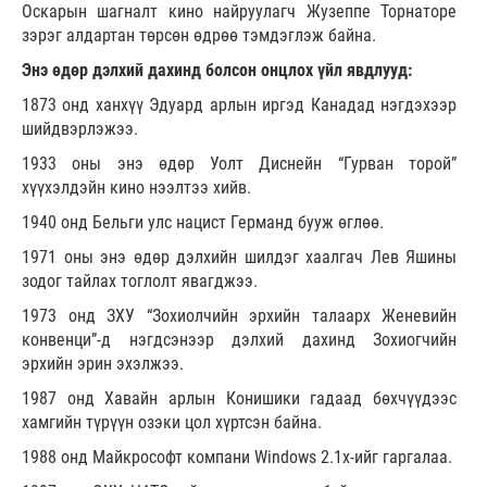
Оскарын шагналт кино найруулагч Жузеппе Торнаторе
зэрэг алдартан төрсөн өдрөө тэмдэглэж байна.
Энэ өдөр дэлхий дахинд болсон онцлох үйл явдлууд:
1873 онд ханхүү Эдуард арлын иргэд Канадад нэгдэхээр
шийдвэрлэжээ.
1933 оны энэ өдөр Уолт Диснейн “Гурван торой”
хүүхэлдэйн кино нээлтээ хийв.
1940 онд Бельги улс нацист Германд бууж өглөө.
1971 оны энэ өдөр дэлхийн шилдэг хаалгач Лев Яшины
зодог тайлах тоглолт явагджээ.
1973 онд ЗХУ “Зохиолчийн эрхийн талаарх Женевийн
конвенци”-д нэгдсэнээр дэлхий дахинд Зохиогчийн
эрхийн эрин эхэлжээ.
1987 онд Хавайн арлын Конишики гадаад бөхчүүдээс
хамгийн түрүүн озэки цол хүртсэн байна.
1988 онд Майкрософт компани Windows 2.1x-ийг гаргалаа.