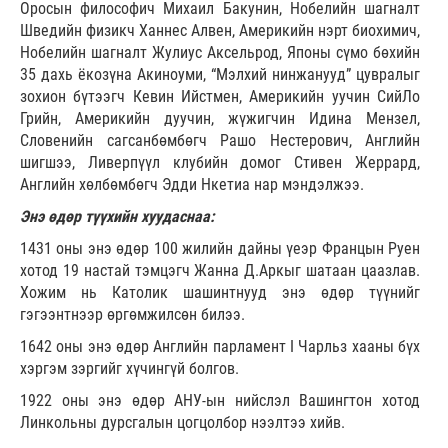
Оросын философич Михаил Бакунин, Нобелийн шагналт
Шведийн физикч Ханнес Алвен, Америкийн нэрт биохимич,
Нобелийн шагналт Жулиус Аксельрод, Японы сүмо бөхийн
35 дахь ёкозүна Акиноуми, “Мэлхий нинжанууд” цувралыг
зохион бүтээгч Кевин Ийстмен, Америкийн уучин СийЛо
Грийн, Америкийн дуучин, жүжигчин Идина Мензел,
Словенийн сагсанбөмбөгч Рашо Нестерович, Английн
шигшээ, Ливерпүүл клубийн домог Стивен Жеррард,
Английн хөлбөмбөгч Эдди Нкетиа нар мэндэлжээ.
Энэ өдөр түүхийн хуудаснаа:
1431 оны энэ өдөр 100 жилийн дайны үеэр Францын Руен
хотод 19 настай тэмцэгч Жанна Д.Аркыг шатаан цаазлав.
Хожим нь Католик шашинтнууд энэ өдөр түүнийг
гэгээнтнээр өргөмжилсөн билээ.
1642 оны энэ өдөр Английн парламент I Чарльз хааны бүх
хэргэм зэргийг хүчингүй болгов.
1922 оны энэ өдөр АНУ-ын нийслэл Вашингтон хотод
Линкольны дурсгалын цогцолбор нээлтээ хийв.