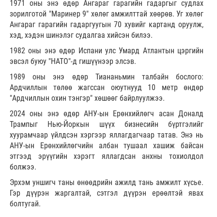
1971 оны энэ өдөр Ангараг гарагийн гадаргыг судлах
зорилготой "Маринер 9" хөлөг амжилттай хөөрөв. Уг хөлөг
Ангараг гарагийн гадаргуугын 70 хувийг картанд оруулж,
хэд, хэдэн шинэлэг судалгаа хийсэн билээ.
1982 оны энэ өдөр Испани улс Умард Атлантын цэргийн
эвсэл буюу "НАТО"-д гишүүнээр элсэв.
1989 оны энэ өдөр Тиананьмин талбайн бослого:
Ардчиллын төлөө жагссан оюутнууд 10 метр өндөр
"Ардчиллын охин тэнгэр" хөшөөг байрлуулжээ.
2024 оны энэ өдөр АНУ-ын Ерөнхийлөгч асан Доналд
Трампыг Нью-Йоркын шүүх бизнесийн бүртгэлийг
хуурамчаар үйлдсэн хэргээр яллагдагчаар татав. Энэ нь
АНУ-ын Ерөнхийлөгчийн албан тушаал хашиж байсан
этгээд эрүүгийн хэрэгт яллагдсан анхны тохиолдол
болжээ.
Эрхэм уншигч таны өнөөдрийн ажилд тань амжилт хүсье.
Гэр дүүрэн жаргалтай, сэтгэл дүүрэн ерөөлтэй явах
болтугай.