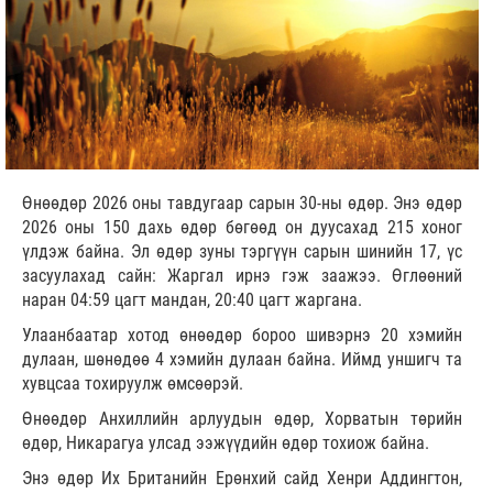
Өнөөдөр 2026 оны тавдугаар сарын 30-ны өдөр. Энэ өдөр
2026 оны 150 дахь өдөр бөгөөд он дуусахад 215 хоног
үлдэж байна. Эл өдөр зуны тэргүүн сарын шинийн 17, үс
засуулахад сайн: Жаргал ирнэ гэж заажээ. Өглөөний
наран 04:59 цагт мандан, 20:40 цагт жаргана.
Улаанбаатар хотод өнөөдөр бороо шивэрнэ 20 хэмийн
дулаан, шөнөдөө 4 хэмийн дулаан байна. Иймд уншигч та
хувцсаа тохируулж өмсөөрэй.
Өнөөдөр Анхиллийн арлуудын өдөр, Хорватын төрийн
өдөр, Никарагуа улсад ээжүүдийн өдөр тохиож байна.
Энэ өдөр Их Британийн Ерөнхий сайд Хенри Аддингтон,