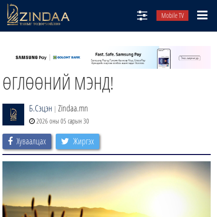
Mobile TV
НИЙТЛЭЛЧИД
ТВ8
ӨГЛӨӨНИЙ МЭНД!
ӨГЛӨӨНИЙ СОНИН
АУДИО ЗОХИОЛ
Б.Сэцэн
Zindaa.mn
|
ЗИНДАА СЭТГҮҮЛ
2026 оны 05 сарын 30
Хуваалцах
Жиргэх