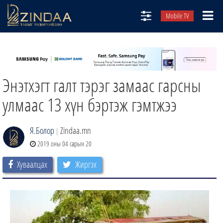
Mobile TV
НИЙТЛЭЛЧИД
ТВ8
Энэтхэгт галт тэрэг замаас гарсны
ӨГЛӨӨНИЙ СОНИН
АУДИО ЗОХИОЛ
улмаас 13 хүн бэртэж гэмтжээ
ЗИНДАА СЭТГҮҮЛ
Я.Болор
Zindaa.mn
|
2019 оны 04 сарын 20
Хуваалцах
Жиргэх