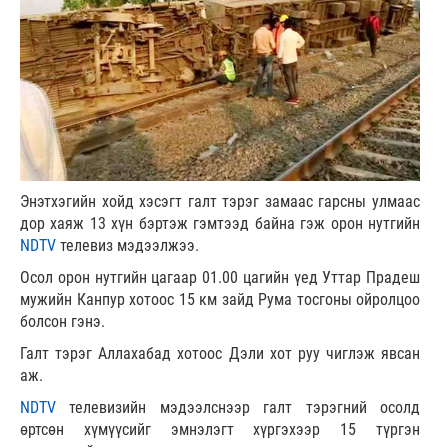
Энэтхэгийн хойд хэсэгт галт тэрэг замаас гарсны улмаас
дор хаяж 13 хүн бэртэж гэмтээд байна гэж орон нутгийн
NDTV
телевиз мэдээлжээ.
Осол орон нутгийн цагаар 01.00 цагийн үед Уттар Прадеш
мужийн Канпур хотоос 15 км зайд Рума тосгоны ойролцоо
болсон гэнэ.
Галт тэрэг Аллахабад хотоос Дэли хот руу чиглэж явсан
аж.
NDTV
телевизийн мэдээлснээр галт тэрэгний осолд
өртсөн хүмүүсийг эмнэлэгт хүргэхээр 15 түргэн