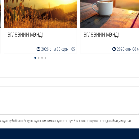
ӨГЛӨӨНИЙ МЭНД!
ӨГЛӨӨНИЙ МЭНД!
2026 оны 08 сарын 05
2026 оны 08 с
э хууль зүйн болон ёс суртахууны хэм хэмжээг хүндэтгэнэ үү. Хэм хэмжээг зөрчсөн сэтгэгдэлийг админ устгах