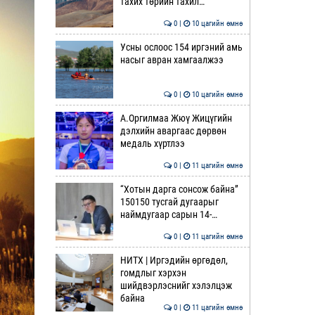
тахих төрийн тахил…
0 |
10 цагийн өмнө
Усны ослоос 154 иргэний амь
насыг авран хамгаалжээ
0 |
10 цагийн өмнө
А.Оргилмаа Жюү Жицүгийн
дэлхийн аваргаас дөрвөн
медаль хүртлээ
0 |
11 цагийн өмнө
“Хотын дарга сонсож байна”
150150 тусгай дугаарыг
наймдугаар сарын 14-…
0 |
11 цагийн өмнө
НИТХ | Иргэдийн өргөдөл,
гомдлыг хэрхэн
шийдвэрлэснийг хэлэлцэж
байна
0 |
11 цагийн өмнө