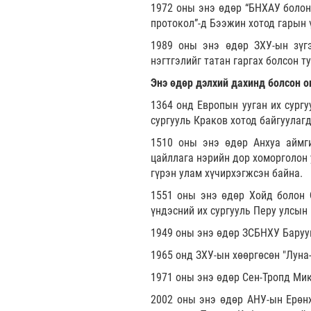
1972 оны энэ өдөр “БНХАУ болон
протокол”-д Бээжин хотод гарын 
1989 оны энэ өдөр ЗХУ-ын зүгэ
нэгтгэлийг татан гаргах болсон 
Энэ өдөр дэлхий дахинд болсон о
1364 онд Европын ууган их сургу
сургууль Краков хотод байгуулаг
1510 оны энэ өдөр Анхуа аймг
цайллага нэрийн дор хоморголон 
гүрэн улам хүчирхэгжсэн байна.
1551 оны энэ өдөр Хойд болон 
үндэсний их сургууль Перу улсын
1949 оны энэ өдөр ЗСБНХУ Баруун
1965 онд ЗХУ-ын хөөргөсөн "Луна-
1971 оны энэ өдөр Сен-Тропд Ми
2002 оны энэ өдөр АНУ-ын Ерөнх