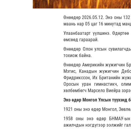
Өнөөдөр 2026.05.12. Энэ оны 132
маань нар 05 цаг 16 минутад ман
Улаанбаатарт үүлшинэ. Өдөртөө 
өмсөөд гараарай.
Өнөөдөр Олон улсын сувилагчд
тохиож байна.
Өнөөдөр Америкийн жүжигчин Брю
Мэтис, Канадын жүжигчин Дебо
Фридрикссон, Их Британийн жүжи
Оросын уран гимнастикч, оли
хөлбөмбөгч Марсело Виейра зэрэ
Энэ өдөр Монгол Улсын түүхэнд б
1921 оны энэ өдөр Монгол, Зөвлө
1958 оны энэ өдөр БНМАУ-ын 
ажилчдын нэгдүгээр ээлжийг гал