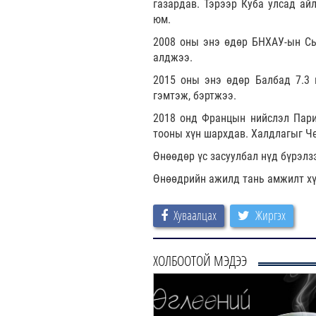
газардав. Тэрээр Куба улсад ай
юм.
2008 оны энэ өдөр БНХАУ-ын Сы
алджээ.
2015 оны энэ өдөр Балбад 7.3 
гэмтэж, бэртжээ.
2018 онд Францын нийслэл Парис
тооны хүн шархдав. Халдлагыг Че
Өнөөдөр үс засуулбал нүд бүрэлз
Өнөөдрийн ажилд тань амжилт хү
Хуваалцах
Жиргэх
ХОЛБООТОЙ МЭДЭЭ