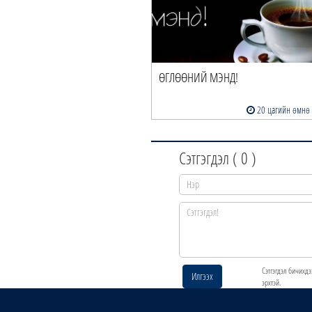
ӨГЛӨӨНИЙ МЭНД!
20 цагийн өмнө
Сэтгэгдэл (
0
)
Сэтгэгдэл бичихдэ
Илгээх
эрхтэй.