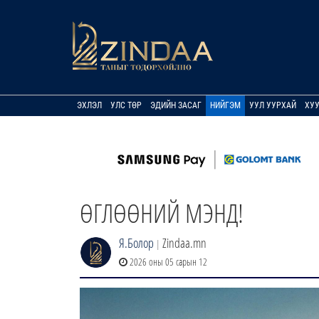
ЭХЛЭЛ
УЛС ТӨР
ЭДИЙН ЗАСАГ
НИЙГЭМ
УУЛ УУРХАЙ
ХУ
ӨГЛӨӨНИЙ МЭНД!
Я.Болор
Zindaa.mn
|
2026 оны 05 сарын 12