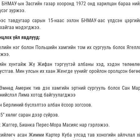
 БНМАУ-ын Засгийн газар хооронд 1972 онд харилцан бараа ний
үсэг зуржээ.
эс тавдугаар сарын 15-наас эхлэн БНМАУ-аас үлдсэн цэргий
тухайгаа мэдэгджээ.
нцлох үйл явдлууд:
улийн нэг болон Польшийн хамгийн том их сургууль болох Ягелл
джээ.
ийн хунтайж Жү Жифан тэргүүтэй албаны хэд, хэдэн төлөөлө
устгав. Мин улсын их хаан Женгде үүнийг оройлон оролцсон бөгө
Өмнөд Америк тив дэх хамгийн эртний сургууль болох Сан Ма
 нийслэл Лима хотод байгуулагджээ
 Берлиний бүслэлтээ албан ёсоор зогсоов.
5" хөлөг саран дээр сүйрэв.
к Жаггер, Бианка Перес-Мора Масияс нар гэрлэжээ.
ийлөгч асан Жимми Картер Куба улсад тав хоногийн айлчлал х