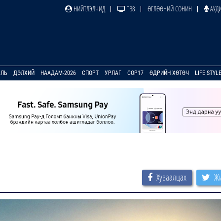
НИЙТЛЭЛЧИД
ТВ8
ӨГЛӨӨНИЙ СОНИН
АУДИ
УЛЬ
ДЭЛХИЙ
НААДАМ-2026
СПОРТ
УРЛАГ
COP17
ӨДРИЙН ХӨТӨЧ
LIFE STYL
Хуваалцах
Жи