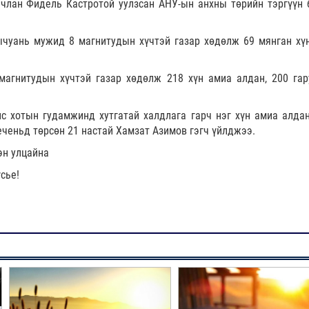
лчлан Фидель Кастротой уулзсан АНУ-ын анхны төрийн тэргүүн 
чуань мужид 8 магнитудын хүчтэй газар хөдөлж 69 мянган хү
магнитудын хүчтэй газар хөдөлж 218 хүн амиа алдан, 200 гар
 хотын гудамжинд хутгатай халдлага гарч нэг хүн амиа алдан
ченьд төрсөн 21 настай Хамзат Азимов гэгч үйлджээ.
эн улцайна
сье!