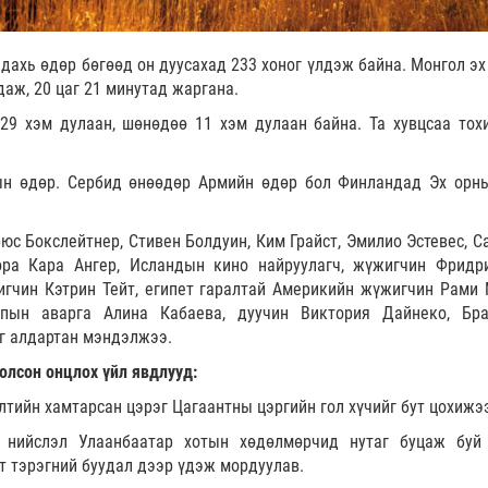
 дахь өдөр бөгөөд он дуусахад 233 хоног үлдэж байна. Монгол эх
даж, 20 цаг 21 минутад жаргана.
29 хэм дулаан, шөнөдөө 11 хэм дулаан байна. Та хувцсаа тох
ын өдөр. Сербид өнөөдөр Армийн өдөр бол Финландад Эх орн
с Бокслейтнер, Стивен Болдуин, Ким Грайст, Эмилио Эстевес, С
ра Кара Ангер, Исландын кино найруулагч, жүжигчин Фридр
гчин Кэтрин Тейт, египет гаралтай Америкийн жүжигчин Рами 
мпын аварга Алина Кабаева, дуучин Виктория Дайнеко, Бр
г алдартан мэндэлжээ.
олсон онцлох үйл явдлууд:
лтийн хамтарсан цэрэг Цагаантны цэргийн гол хүчийг бут цохижэ
нийслэл Улаанбаатар хотын хөдөлмөрчид нутаг буцаж буй
т тэрэгний буудал дээр үдэж мордуулав.