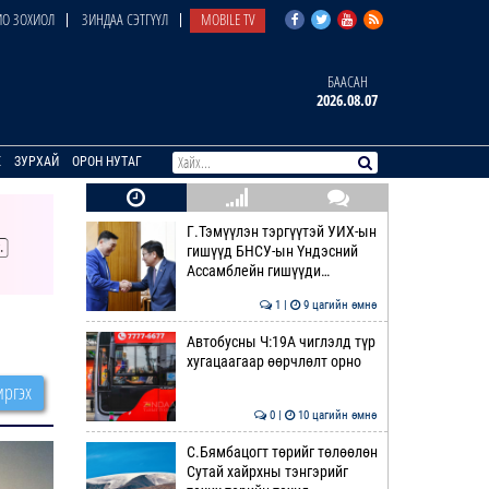
О ЗОХИОЛ
ЗИНДАА СЭТГҮҮЛ
MOBILE TV
БААСАН
2026.08.07
E
ЗУРХАЙ
ОРОН НУТАГ
Г.Тэмүүлэн тэргүүтэй УИХ-ын
гишүүд БНСУ-ын Үндэсний
Ассамблейн гишүүди…
1 |
9 цагийн өмнө
Автобусны Ч:19А чиглэлд түр
хугацаагаар өөрчлөлт орно
ргэх
0 |
10 цагийн өмнө
С.Бямбацогт төрийг төлөөлөн
Сутай хайрхны тэнгэрийг