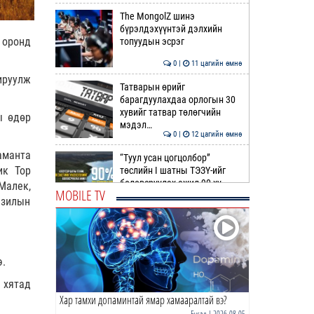
The MongolZ шинэ
бүрэлдэхүүнтэй дэлхийн
 оронд
топуудын эсрэг
0 |
11 цагийн өмнө
ируулж
Татварын өрийг
барагдуулахдаа орлогын 30
хувийг татвар төлөгчийн
ы өдөр
мэдэл…
0 |
12 цагийн өмнө
аманта
“Туул усан цогцолбор”
ик Тор
төслийн I шатны ТЭЗҮ-ийг
боловсруулах ажил 90 ху…
Малек,
MOBILE TV
азилын
0 |
12 цагийн өмнө
Нийслэлийн иргэдийн
Төлөөлөгчдийн Хурлын
Ээлжит VIII хуралдаан
э.
эхэллээ
0 |
13 цагийн өмнө
 хятад
Хар тамхи допаминтай ямар хамааралтай вэ?
ТОО | Гадаад валютын нөөц
7.9 тэрбум ам.доллар давлаа
Бусад
| 2026-08-05