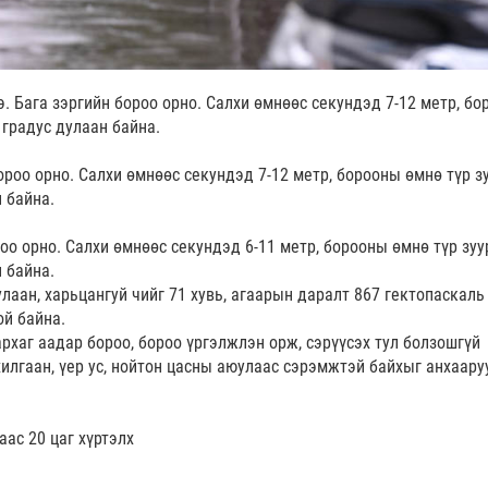
. Бага зэргийн бороо орно. Салхи өмнөөс секундэд 7-12 метр, б
 градус дулаан байна.
оо орно. Салхи өмнөөс секундэд 7-12 метр, борооны өмнө түр з
н байна.
 орно. Салхи өмнөөс секундэд 6-11 метр, борооны өмнө түр зуу
н байна.
улаан, харьцангуй чийг 71 хувь, агаарын даралт 867 гектопаскаль
ой байна.
архаг аадар бороо, бороо үргэлжлэн орж, сэрүүсэх тул болзошгүй
хилгаан, үер ус, нойтон цасны аюулаас сэрэмжтэй байхыг анхаар
аас 20 цаг хүртэлх