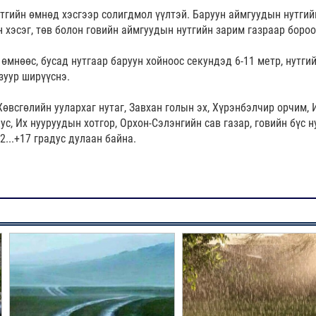
утгийн өмнөд хэсгээр солигдмол үүлтэй. Баруун аймгуудын нутгий
н хэсэг, төв болон говийн аймгуудын нутгийн зарим газраар бороо
 өмнөөс, бусад нутгаар баруун хойноос секундэд 6-11 метр, нутги
зуур ширүүснэ.
Хөвсгөлийн уулархаг нутаг, Завхан голын эх, Хүрэнбэлчир орчим, 
ус, Их нууруудын хотгор, Орхон-Сэлэнгийн сав газар, говийн бүс н
12...+17 градус дулаан байна.