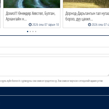
Дохио!!! Өнөөдөр Хөвсгөл, Булган,
Дорнод-Дарьгангын тал нуга
Архангайн н…
бороо, дуу цахил…
2026 оны 07 сарын 10
2026 оны 07 с
э хууль зүйн болон ёс суртахууны хэм хэмжээг хүндэтгэнэ үү. Хэм хэмжээг зөрчсөн сэтгэгдэлийг админ устгах
х