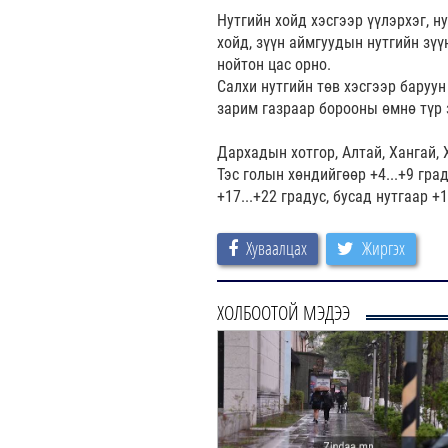
Нутгийн хойд хэсгээр үүлэрхэг, н
хойд, зүүн аймгуудын нутгийн зүү
нойтон цас орно.
Салхи нутгийн төв хэсгээр баруун
зарим газраар борооны өмнө түр 
Дархадын хотгор, Алтай, Хангай, 
Тэс голын хөндийгөөр +4...+9 град
+17...+22 градус, бусад нутгаар +
Хуваалцах
Жиргэх
ХОЛБООТОЙ МЭДЭЭ