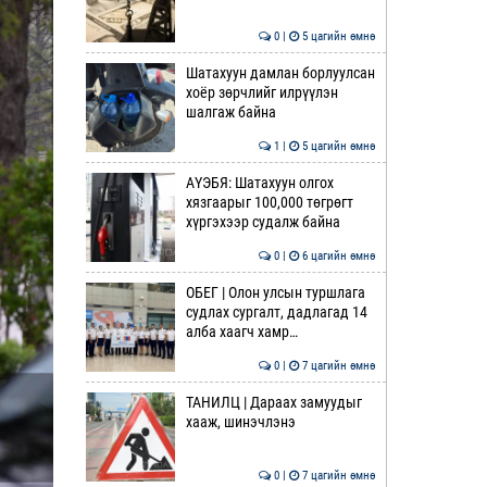
0 |
5 цагийн өмнө
Шатахуун дамлан борлуулсан
хоёр зөрчлийг илрүүлэн
шалгаж байна
1 |
5 цагийн өмнө
АҮЭБЯ: Шатахуун олгох
хязгаарыг 100,000 төгрөгт
хүргэхээр судалж байна
0 |
6 цагийн өмнө
ОБЕГ | Олон улсын туршлага
судлах сургалт, дадлагад 14
алба хаагч хамр…
0 |
7 цагийн өмнө
ТАНИЛЦ | Дараах замуудыг
хааж, шинэчлэнэ
0 |
7 цагийн өмнө