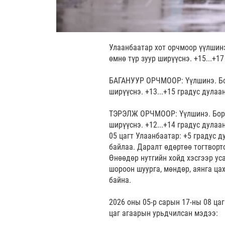
Улаанбаатар хот орчмоор үүлшинэ
өмнө түр зуур ширүүснэ. +15...+17
БАГАНУУР ОРЧМООР: Үүлшинэ. Бор
ширүүснэ. +13...+15 градус дулаа
ТЭРЭЛЖ ОРЧМООР: Үүлшинэ. Бороо
ширүүснэ. +12...+14 градус дулаа
05 цагт Улаанбаатар: +5 градус д
байлаа. Даралт өдөртөө тогтворт
Өнөөдөр нутгийн хойд хэсгээр ус
шороон шуурга, мөндөр, аянга ца
байна.
2026 оны 05-р сарын 17-ны 08 цаг
цаг агаарын урьдчилсан мэдээ: