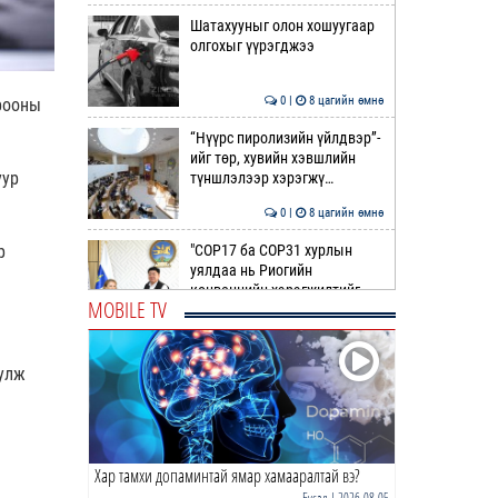
Шатахууныг олон хошуугаар
олгохыг үүрэгджээ
0 |
8 цагийн өмнө
орооны
“Нүүрс пиролизийн үйлдвэр”-
ийг төр, хувийн хэвшлийн
уур
түншлэлээр хэрэгжү…
0 |
8 цагийн өмнө
р
"COP17 ба COP31 хурлын
уялдаа нь Риогийн
конвенцийн хэрэгжилтийг
MOBILE TV
ахиул…
0 |
9 цагийн өмнө
Монгол төрийн парадокс нь
уулж
шатахуун
0 |
9 цагийн өмнө
Хар тамхи допаминтай ямар хамааралтай вэ?
Б.Пүрэвдагва: Найман
салбарын 103 үйлчилгээний
Бусад
| 2026-08-05