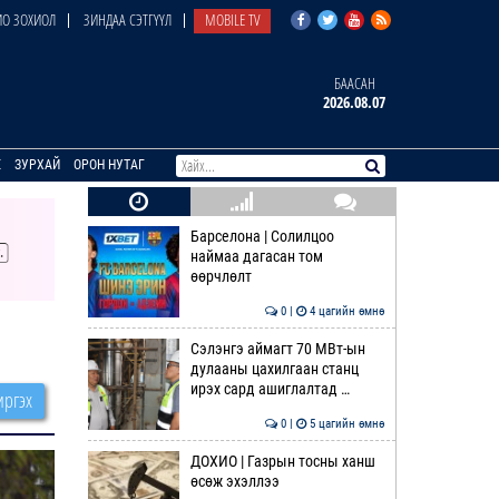
О ЗОХИОЛ
ЗИНДАА СЭТГҮҮЛ
MOBILE TV
БААСАН
2026.08.07
E
ЗУРХАЙ
ОРОН НУТАГ
Барселона | Солилцоо
наймаа дагасан том
өөрчлөлт
0 |
4 цагийн өмнө
Сэлэнгэ аймагт 70 МВт-ын
дулааны цахилгаан станц
ирэх сард ашиглалтад …
ргэх
0 |
5 цагийн өмнө
ДОХИО | Газрын тосны ханш
өсөж эхэллээ