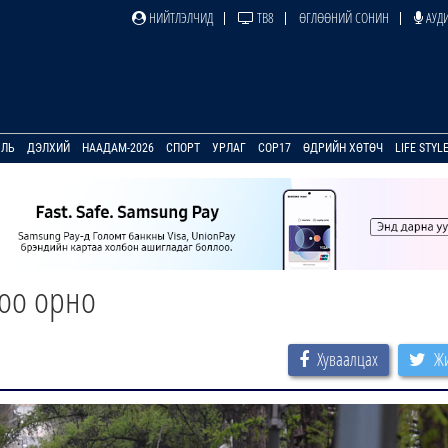
НИЙТЛЭЛЧИД
ТВ8
ӨГЛӨӨНИЙ СОНИН
АУДИ
УЛЬ
ДЭЛХИЙ
НААДАМ-2026
СПОРТ
УРЛАГ
COP17
ӨДРИЙН ХӨТӨЧ
LIFE STYL
роо орно
Хуваалцах
Жи