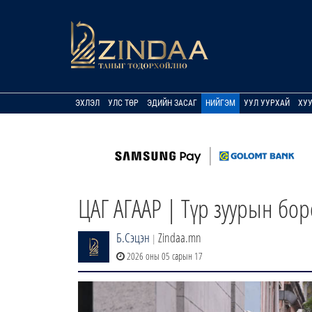
ЭХЛЭЛ
УЛС ТӨР
ЭДИЙН ЗАСАГ
НИЙГЭМ
УУЛ УУРХАЙ
ХУ
ЦАГ АГААР | Түр зуурын бо
Б.Сэцэн
Zindaa.mn
|
2026 оны 05 сарын 17