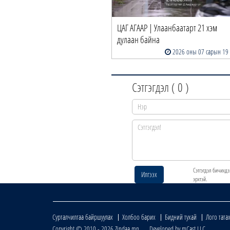
ЦАГ АГААР | Улаанбаатарт 21 хэм
дулаан байна
2026 оны 07 сарын 19
Сэтгэгдэл (
0
)
Сэтгэгдэл бичихдэ
Илгээх
эрхтэй.
Сурталчилгаа байршуулах
Холбоо барих
Бидний тухай
Лого тата
Copyright © 2010 - 2026 Zindaa.mn Developed by mCast LLC