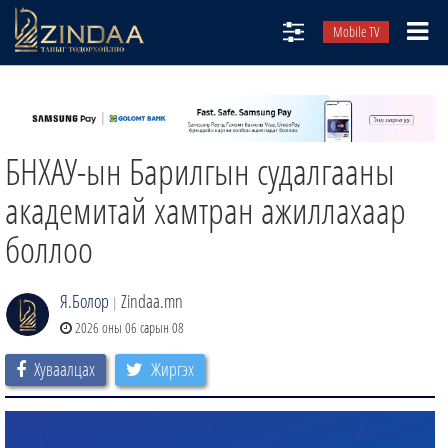
Mobile TV
НИЙТЛЭЛЧИД
ТВ8
БНХАУ-ын Барилгын судалгааны
ӨГЛӨӨНИЙ СОНИН
АУДИО ЗОХИОЛ
академитай хамтран ажиллахаар
ЗИНДАА СЭТГҮҮЛ
боллоо
Я.Болор
Zindaa.mn
|
2026 оны 06 сарын 08
Хуваалцах
Жиргэх