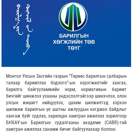
Монгол Улсын Засгийн газрын “Төрөөс барилгын салбарын
талаар баримтлах бодлого”-ын хэрэгжилтийг хангах,
барилга байгууламжийн норм, нормативын баримт
бичгийг шинжлэх ухааны үндэслэлтэйгээр шинэчлэх, олон
улсын жишигт нийцүүлэх, цахим шилжилтэд хэрхэн
шилжиж барилгын үе шатны ажлуудын нэгдмэл байдлыг
хангаж буйг судлах, харилцан хамтран ажиллах зорилгоор
БНХАУ-ын Барилгын судалгааны академи (CABR)-тай
хамтран ажиллах санамж бичиг байгуулахаар боллоо.