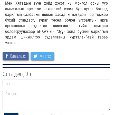
Мөн Хятадын зүүн хойд хэсэг нь Монгол орны уур
амьсгалын эрс тэс нөхцөлтэй ижил бүс нутаг бөгөөд
барилгын салбарын шилэн фасадны нэгдсэн нэр томьёо
бүхий стандарт, зураг төсөл болон угсралтын арга
аргачлалыг судалгаа шинжилгээ хийж хамтран
боловсруулахаар БНХАУ-ын “Зүүн хойд бүсийн барилгын
эрдэм шинжилгээ судалгааны хүрээлэн”-тэй гэрээ
үзэглэв.
Хуваалцах
Жиргэх
Сэтгэгдэл (
0
)