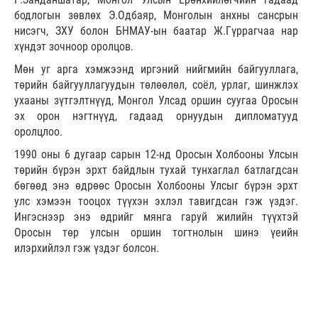
бодлогын зөвлөх Э.Одбаяр, Монголын анхны сансрын
нисэгч, ЗХУ болон БНМАУ-ын баатар Ж.Гүррагчаа нар
хүндэт зочноор оролцов.
Мөн уг арга хэмжээнд иргэний нийгмийн байгууллага,
төрийн байгууллагуудын төлөөлөл, соёл, урлаг, шинжлэх
ухааны зүтгэлтнүүд, Монгол Улсад оршин суугаа Оросын
эх орон нэгтнүүд, гадаад орнуудын дипломатууд
оролцлоо.
1990 оны 6 дугаар сарын 12-нд Оросын Холбооны Улсын
төрийн бүрэн эрхт байдлын тухай тунхаглал батлагдсан
бөгөөд энэ өдрөөс Оросын Холбооны Улсыг бүрэн эрхт
улс хэмээн тооцох түүхэн эхлэл тавигдсан гэж үздэг.
Ингэснээр энэ өдрийг мянга гаруй жилийн түүхтэй
Оросын төр улсын оршин тогтнолын шинэ үеийн
илэрхийлэл гэж үздэг болсон.