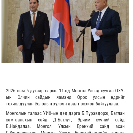
2026 оны 6 дугаар сарын 11-нд Монгол Улсад суугаа ОХУ-
ын Элчин сайдын яаманд Орос улсын өдрийг
тохиолдуулан ёслолын хүлээн авалт зохион байгууллаа.
Монголын талаас УИХ-ын дэд дарга Б.Пүрэвдорж, Батлан
хамгаалахын сайд Д.Батлут, Эрчим хүчний сайд
Б.Найдалаа, Монгол Улсын Ерөнхий сайд асан
Г.Занданшатар, Монгол Улсын Ерөнхийлөгчийн гадаад