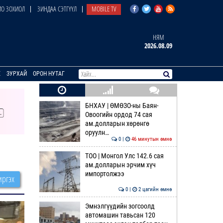
О ЗОХИОЛ
ЗИНДАА СЭТГҮҮЛ
MOBILE TV
НЯМ
2026.08.09
E
ЗУРХАЙ
ОРОН НУТАГ
БНХАУ | ӨМӨЗО-ны Баян-
Овоогийн ордод 74 сая
ам.долларын хөрөнгө
оруулн…
0 |
46 минутын өмнө
ТОО | Монгол Улс 142.6 сая
ам.долларын эрчим хүч
импортолжээ
ргэх
0 |
2 цагийн өмнө
Эмнэлгүүдийн зогсоолд
автомашин тавьсан 120