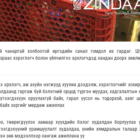
й чанартай холбоотой иргэдийн санал гомдол их гардаг. Ш
азраас хэрэглэгч болон үйлчилгээ эрхлэгчдэд хандан доорх зөвл
э эрхлэгч, аж ахуйн нэгжүүд хуулиа дээдэлж, хэрэглэгчийг хохир
алдаанд гаргаж буй бэлэгний орцод түргэн муудах, хадгалалтын 
үтээгдэхүүн оруулахгүй байх, гарал үүсэл нь тодорхой, хаяг 
 байх зэргийг мөрдөж ажиллах
эх, төөрөгдүүлэх замаар хүүхдийн бэлэг худалдан борлуулах 
үтээгдэхүүний урамшуулалт худалдаа, үнийн хямдралын талаар 
нэн зөв мэдээллээр хангаж ажиллана уу