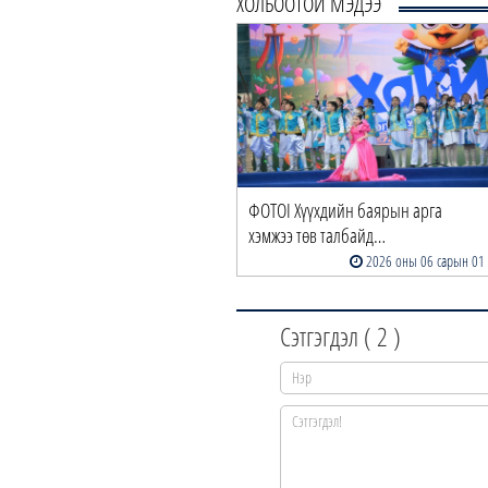
ХОЛБООТОЙ МЭДЭЭ
ФОТОI Хүүхдийн баярын арга
хэмжээ төв талбайд…
2026 оны 06 сарын 01
Сэтгэгдэл (
2
)