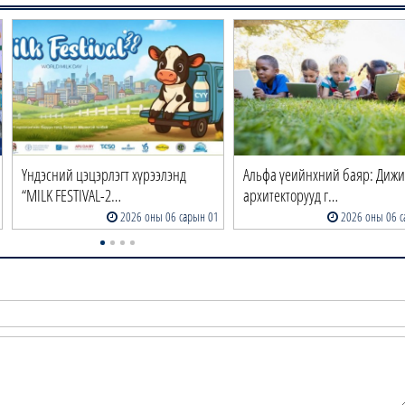
Үндэсний цэцэрлэгт хүрээлэнд
Альфа үеийнхний баяр: Дижи
“MILK FESTIVAL-2…
архитекторууд г…
2026 оны 06 сарын 01
2026 оны 06 с