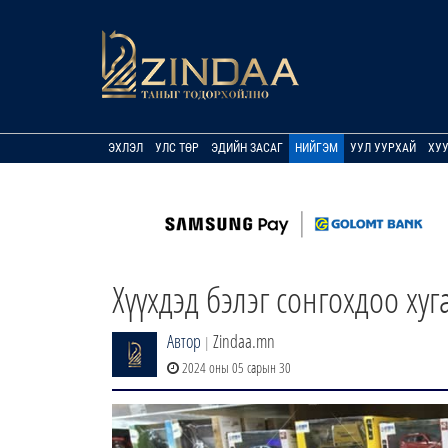
ЭХЛЭЛ
УЛС ТӨР
ЭДИЙН ЗАСАГ
НИЙГЭМ
УУЛ УУРХАЙ
ХУ
Хүүхдэд бэлэг сонгохдоо ху
Автор
Zindaa.mn
|
2024 оны 05 сарын 30