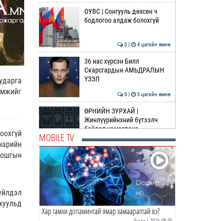
ОУВС | Сонгууль дөхсөн ч
бодлогоо алдаж болохгүй
0 |
4 цагийн өмнө
36 нас хүрсэн Билл
Скарсгардын АМЬДРАЛЫН
ҮЗЭЛ
ударга
өмжийг
0 |
5 цагийн өмнө
ӨРНИЙН ЗУРХАЙ |
Жинлүүрийнхний бүтээлч
байдал нэмэгдэнэ
оохгүй
MOBILE TV
нарийн
0 |
7 цагийн өмнө
шошгын
ӨГЛӨӨНИЙ МЭНД!
үйлдэл
0 |
7 цагийн өмнө
хуульд
Хар тамхи допаминтай ямар хамааралтай вэ?
Газрын тосны агуулахууд
эхнээсээ ашиглалтад ороход
Бусад
| 2026-08-05