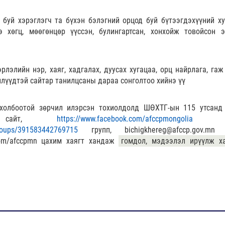
 буй хэрэглэгч та бүхэн бэлэгний орцод буй бүтээгдэхүүний ху
 хөгц, мөөгөнцөр үүссэн, булингартсан, хонхойж товойсон э
лэлийн нэр, хаяг, хадгалах, дуусах хугацаа, орц найрлага, гаж
лүүдтэй сайтар танилцсаны дараа сонголтоо хийнэ үү
холбоотой зөрчил илэрсэн тохиолдолд ШӨХТГ-ын 115 утсанд
айт,
https://www.facebook.com/afccpmongolia
пэ
/groups/391583442769715
групп, bichigkhereg@afccp.gov.mn
r.com/afccpmn цахим хаягт хандаж
гомдол, мэдээлэл ирүүлж х