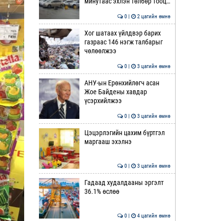
минутаас эхлэн төлбөр тооц…
0 |
2 цагийн өмнө
Хог шатаах үйлдвэр барих
газраас 146 нэгж талбарыг
чөлөөлжээ
0 |
3 цагийн өмнө
АНУ-ын Ерөнхийлөгч асан
Жое Байдены хавдар
үсэрхийлжээ
0 |
3 цагийн өмнө
Цэцэрлэгийн цахим бүртгэл
маргааш эхэлнэ
0 |
3 цагийн өмнө
Гадаад худалдааны эргэлт
36.1% өслөө
0 |
4 цагийн өмнө