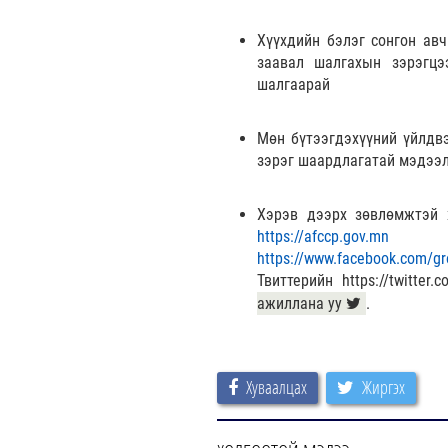
Хүүхдийн бэлэг сонгон авч
заавал шалгахын зэрэгцээ
шалгаарай
Мөн бүтээгдэхүүний үйлдвэр
зэрэг шаардлагатай мэдээл
Хэрэв дээрх зөвлөмжтэй 
https://afccp.gov.mn
с
https://www.facebook.com
Твиттерийн https://twitte
ажиллана уу
.
Хуваалцах
Жиргэх