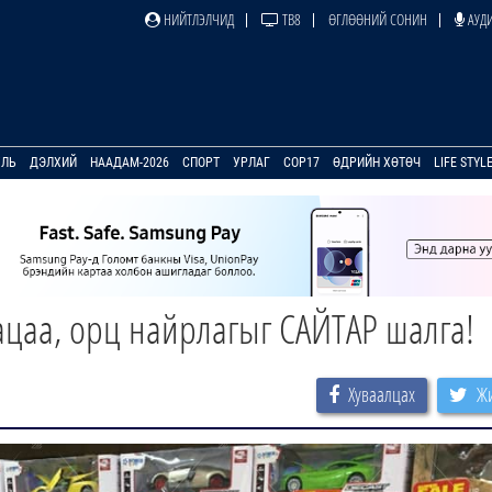
НИЙТЛЭЛЧИД
ТВ8
ӨГЛӨӨНИЙ СОНИН
АУДИ
УЛЬ
ДЭЛХИЙ
НААДАМ-2026
СПОРТ
УРЛАГ
COP17
ӨДРИЙН ХӨТӨЧ
LIFE STYL
гацаа, орц найрлагыг САЙТАР шалга!
Хуваалцах
Жи