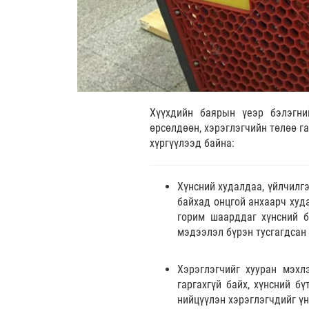
Хүүхдийн баярын үеэр бэлэгни
өрсөлдөөн, хэрэглэгчийн төлөө г
хүргүүлээд байна:
Хүнсний худалдаа, үйлчилгэ
байхад онцгой анхаарч худ
горим шаарддаг хүнсний б
мэдээлэл бүрэн тусгагдсан
Хэрэглэгчийг хууран мэхл
гаргахгүй байх, хүнсний б
нийцүүлэн хэрэглэгчдийг ү