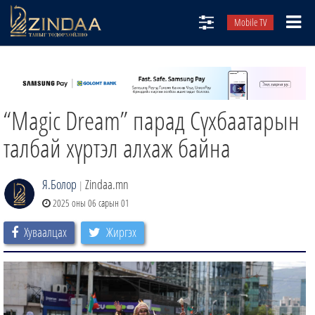
Mobile TV
НИЙТЛЭЛЧИД
ТВ8
“Magic Dream” парад Сүхбаатарын
ӨГЛӨӨНИЙ СОНИН
АУДИО ЗОХИОЛ
талбай хүртэл алхаж байна
ЗИНДАА СЭТГҮҮЛ
Я.Болор
Zindaa.mn
|
2025 оны 06 сарын 01
Хуваалцах
Жиргэх