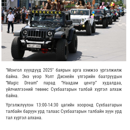
"Монгол хүүхдүүд 2025" баярын арга хэмжээ үргэлжилж
байна. Энэ үеэр Уолт Диснейн үлгэрийн баатруудын
“Magic Dream” парад “Наадам центр” худалдаа,
үйлчилгээний төвөөс Сүхбаатарын талбай хүртэл алхаж
байна.
Үргэлжлүүлэн 13:00-14:30 цагийн хооронд Сүхбаатарын
талбайн баруун урд талаас Сүхбаатарын талбайн зүүн урд
тал хүртэл алхана.